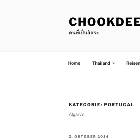
Zum
Inhalt
CHOOKDE
springen
คนที่เป็นอิสระ
Home
Thailand
Reise
KATEGORIE:
PORTUGAL
Algarve
VERÖFFENTLICHT
2. OKTOBER 2014