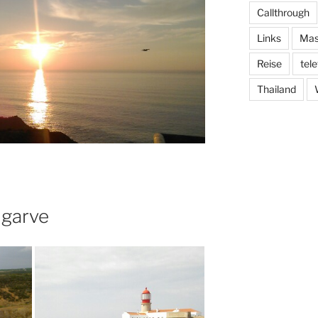
Callthrough
Links
Mas
Reise
tel
Thailand
lgarve