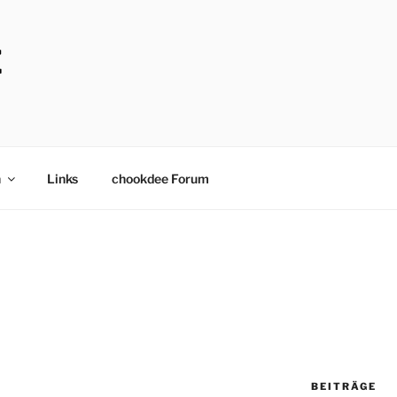
E
n
Links
chookdee Forum
BEITRÄGE