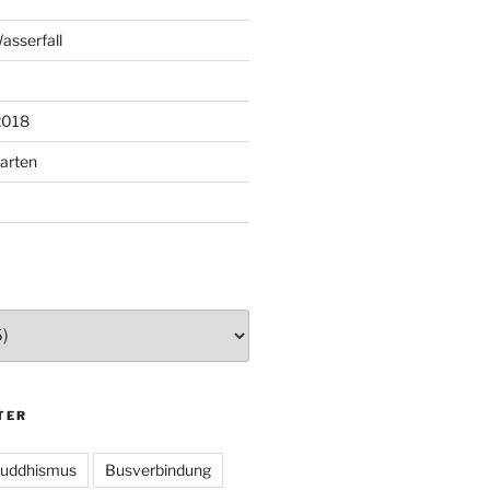
asserfall
2018
arten
TER
uddhismus
Busverbindung