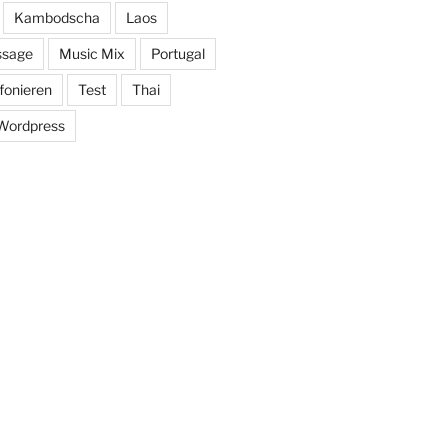
Kambodscha
Laos
sage
Music Mix
Portugal
efonieren
Test
Thai
Wordpress