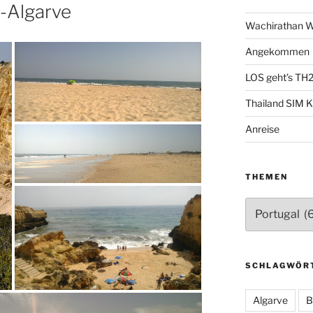
-Algarve
Wachirathan W
Angekommen
LOS geht’s TH
Thailand SIM K
Anreise
THEMEN
Themen
SCHLAGWÖR
Algarve
B