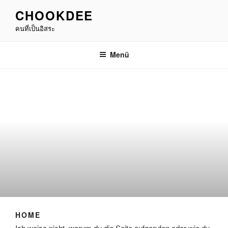
Zum
CHOOKDEE
Inhalt
คนที่เป็นอิสระ
springen
Menü
HOME
Ich weiss nicht, warum du die Seite aufgerufen oder wie du