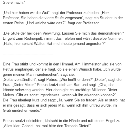
Stiefel nach.“
„Und hier haben wir die Wut“, sagt der Professor zufrieden. „Herr
Professor, Sie haben die vierte Stufe vergessen“, sagt ein Student in der
ersten Reihe. „Und welche wäre das?“, fragt der Professor.
„Die Stufe der heillosen Verwirrung. Lassen Sie mich das demonstrieren.“
Er geht zum Rednerpult, nimmt das Telefon und wählt dieselbe Nummer:
„Hallo, hier spricht Walter. Hat mich heute jemand angerufen?“
--------------------------------------------
Eine Frau stirbt und kommt in den Himmel. Am Himmelstor wird sie von
Petrus empfangen, der sie fragt, ob sie einen Wunsch habe. „Ich würde
gerne meinen Mann wiedersehen“, sagt sie.
„Selbstverständlich“, sagt Petrus. „Wie heißt er denn?“ „Dieter“, sagt die
Frau. „Dieter Meier.“ Petrus kratzt sich am Bart und sagt: „Oha, das
könnte schwierig werden. Hier oben gibt es unzählige Millionen Dieter
Meiers. Gibt es sonst irgendetwas, woran wir ihn erkennen können?“
Die Frau überlegt kurz und sagt: „Ja, wenn Sie so fragen: Als er starb, hat
er mir gesagt, dass er sich jedes Mal, wenn ich ihm untreu würde, im
Grab umdrehen werde.“
Petrus seufzt erleichtert, klatscht in die Hände und ruft einem Engel zu:
„Alles klar! Gabriel, hol mal bitte den Tornado-Dieter!“