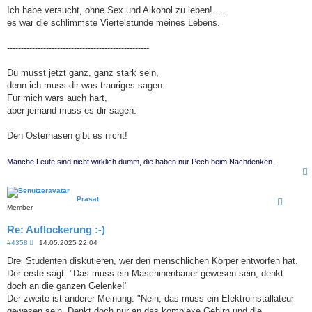
Ich habe versucht, ohne Sex und Alkohol zu leben!.....
es war die schlimmste Viertelstunde meines Lebens.
---------------------------------------------------
Du musst jetzt ganz, ganz stark sein,
denn ich muss dir was trauriges sagen.
Für mich wars auch hart,
aber jemand muss es dir sagen:
Den Osterhasen gibt es nicht!
Manche Leute sind nicht wirklich dumm, die haben nur Pech beim Nachdenken.
Prasat
Member
Re: Auflockerung :-)
B
#4358
14.05.2025 22:04
e
i
Drei Studenten diskutieren, wer den menschlichen Körper entworfen hat.
t
Der erste sagt: "Das muss ein Maschinenbauer gewesen sein, denkt
r
a
doch an die ganzen Gelenke!"
g
Der zweite ist anderer Meinung: "Nein, das muss ein Elektroinstallateur
gewesen sein. Denkt doch nur an das komplexe Gehirn und die