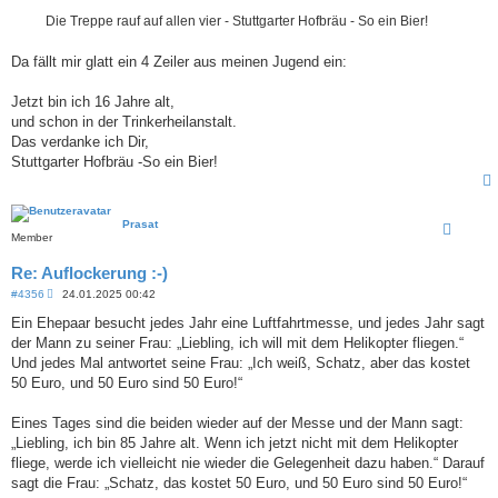
g
Die Treppe rauf auf allen vier - Stuttgarter Hofbräu - So ein Bier!
Da fällt mir glatt ein 4 Zeiler aus meinen Jugend ein:
Jetzt bin ich 16 Jahre alt,
und schon in der Trinkerheilanstalt.
Das verdanke ich Dir,
Stuttgarter Hofbräu -So ein Bier!
Prasat
Member
Re: Auflockerung :-)
B
#4356
24.01.2025 00:42
e
i
Ein Ehepaar besucht jedes Jahr eine Luftfahrtmesse, und jedes Jahr sagt
t
der Mann zu seiner Frau: „Liebling, ich will mit dem Helikopter fliegen.“
r
a
Und jedes Mal antwortet seine Frau: „Ich weiß, Schatz, aber das kostet
g
50 Euro, und 50 Euro sind 50 Euro!“
Eines Tages sind die beiden wieder auf der Messe und der Mann sagt:
„Liebling, ich bin 85 Jahre alt. Wenn ich jetzt nicht mit dem Helikopter
fliege, werde ich vielleicht nie wieder die Gelegenheit dazu haben.“ Darauf
sagt die Frau: „Schatz, das kostet 50 Euro, und 50 Euro sind 50 Euro!“