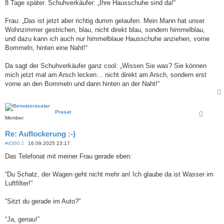
8 Tage später. Schuhverkäufer: „Ihre Hausschuhe sind da!“
Frau: „Das ist jetzt aber richtig dumm gelaufen. Mein Mann hat unser
Wohnzimmer gestrichen, blau, nicht direkt blau, sondern himmelblau,
und dazu kann ich auch nur himmelblaue Hausschuhe anziehen, vorne
Bommeln, hinten eine Naht!“
Da sagt der Schuhverkäufer ganz cool: „Wissen Sie was? Sie können
mich jetzt mal am Arsch lecken… nicht direkt am Arsch, sondern erst
vorne an den Bommeln und dann hinten an der Naht!“
Prasat
Member
Re: Auflockerung :-)
B
#4360
16.09.2025 23:17
e
i
Das Telefonat mit meiner Frau gerade eben:
t
r
a
“Du Schatz, der Wagen geht nicht mehr an! Ich glaube da ist Wasser im
g
Luftfilter!”
“Sitzt du gerade im Auto?”
“Ja, genau!”