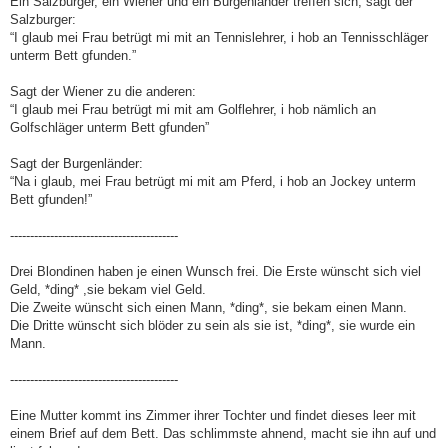
Ein Salzburger, ein Wiener und ein Burgenländer treffen sich, sagt der
t
Salzburger:
r
a
“I glaub mei Frau betrügt mi mit an Tennislehrer, i hob an Tennisschläger
g
unterm Bett gfunden.”
Sagt der Wiener zu die anderen:
“I glaub mei Frau betrügt mi mit am Golflehrer, i hob nämlich an
Golfschläger unterm Bett gfunden”
Sagt der Burgenländer:
“Na i glaub, mei Frau betrügt mi mit am Pferd, i hob an Jockey unterm
Bett gfunden!”
------------------------------------------
Drei Blondinen haben je einen Wunsch frei. Die Erste wünscht sich viel
Geld, *ding* ,sie bekam viel Geld.
Die Zweite wünscht sich einen Mann, *ding*, sie bekam einen Mann.
Die Dritte wünscht sich blöder zu sein als sie ist, *ding*, sie wurde ein
Mann.
------------------------------------------
Eine Mutter kommt ins Zimmer ihrer Tochter und findet dieses leer mit
einem Brief auf dem Bett. Das schlimmste ahnend, macht sie ihn auf und