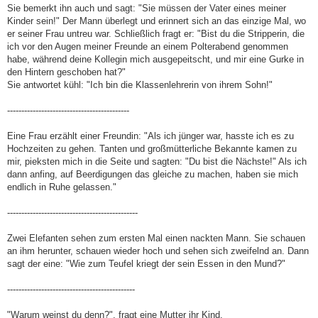
Sie bemerkt ihn auch und sagt: "Sie müssen der Vater eines meiner
Kinder sein!" Der Mann überlegt und erinnert sich an das einzige Mal, wo
er seiner Frau untreu war. Schließlich fragt er: "Bist du die Stripperin, die
ich vor den Augen meiner Freunde an einem Polterabend genommen
habe, während deine Kollegin mich ausgepeitscht, und mir eine Gurke in
den Hintern geschoben hat?"
Sie antwortet kühl: "Ich bin die Klassenlehrerin von ihrem Sohn!"
-------------------------------------------
Eine Frau erzählt einer Freundin: "Als ich jünger war, hasste ich es zu
Hochzeiten zu gehen. Tanten und großmütterliche Bekannte kamen zu
mir, pieksten mich in die Seite und sagten: "Du bist die Nächste!" Als ich
dann anfing, auf Beerdigungen das gleiche zu machen, haben sie mich
endlich in Ruhe gelassen."
----------------------------------------------
Zwei Elefanten sehen zum ersten Mal einen nackten Mann. Sie schauen
an ihm herunter, schauen wieder hoch und sehen sich zweifelnd an. Dann
sagt der eine: "Wie zum Teufel kriegt der sein Essen in den Mund?"
---------------------------------------------
"Warum weinst du denn?", fragt eine Mutter ihr Kind.