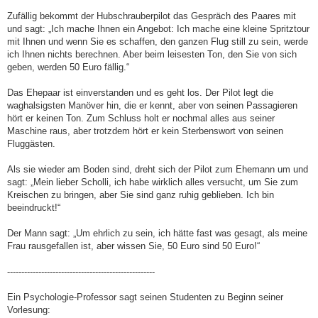
Zufällig bekommt der Hubschrauberpilot das Gespräch des Paares mit
und sagt: „Ich mache Ihnen ein Angebot: Ich mache eine kleine Spritztour
mit Ihnen und wenn Sie es schaffen, den ganzen Flug still zu sein, werde
ich Ihnen nichts berechnen. Aber beim leisesten Ton, den Sie von sich
geben, werden 50 Euro fällig.“
Das Ehepaar ist einverstanden und es geht los. Der Pilot legt die
waghalsigsten Manöver hin, die er kennt, aber von seinen Passagieren
hört er keinen Ton. Zum Schluss holt er nochmal alles aus seiner
Maschine raus, aber trotzdem hört er kein Sterbenswort von seinen
Fluggästen.
Als sie wieder am Boden sind, dreht sich der Pilot zum Ehemann um und
sagt: „Mein lieber Scholli, ich habe wirklich alles versucht, um Sie zum
Kreischen zu bringen, aber Sie sind ganz ruhig geblieben. Ich bin
beeindruckt!“
Der Mann sagt: „Um ehrlich zu sein, ich hätte fast was gesagt, als meine
Frau rausgefallen ist, aber wissen Sie, 50 Euro sind 50 Euro!“
----------------------------------------------------
Ein Psychologie-Professor sagt seinen Studenten zu Beginn seiner
Vorlesung: