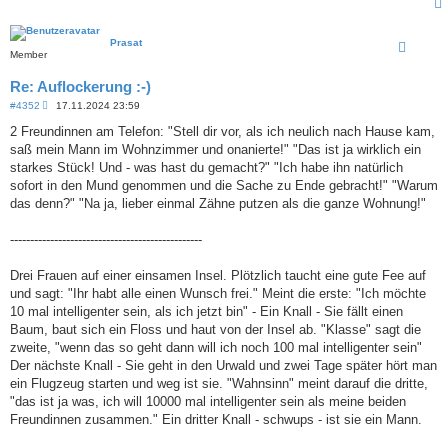
Prasat
Member
Re: Auflockerung :-)
B
#4352
17.11.2024 23:59
e
i
2 Freundinnen am Telefon: "Stell dir vor, als ich neulich nach Hause kam,
t
saß mein Mann im Wohnzimmer und onanierte!" "Das ist ja wirklich ein
r
a
starkes Stück! Und - was hast du gemacht?" "Ich habe ihn natürlich
g
sofort in den Mund genommen und die Sache zu Ende gebracht!" "Warum
das denn?" "Na ja, lieber einmal Zähne putzen als die ganze Wohnung!"
------------------------------------------------
Drei Frauen auf einer einsamen Insel. Plötzlich taucht eine gute Fee auf
und sagt: "Ihr habt alle einen Wunsch frei." Meint die erste: "Ich möchte
10 mal intelligenter sein, als ich jetzt bin" - Ein Knall - Sie fällt einen
Baum, baut sich ein Floss und haut von der Insel ab. "Klasse" sagt die
zweite, "wenn das so geht dann will ich noch 100 mal intelligenter sein"
Der nächste Knall - Sie geht in den Urwald und zwei Tage später hört man
ein Flugzeug starten und weg ist sie. "Wahnsinn" meint darauf die dritte,
"das ist ja was, ich will 10000 mal intelligenter sein als meine beiden
Freundinnen zusammen." Ein dritter Knall - schwups - ist sie ein Mann.