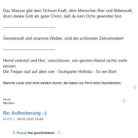
Das Wasser gibt dem Ochsen Kraft, dem Menschen Bier und Rebensaft,
drum danke Gott als guter Christ, daß du kein Ochs geworden bist.
------------------------------------------
Gerstensaft und stramme Weiber, sind die schönsten Zeitvertreiber!
------------------------------------------
Hemd verkotzt und Hos´ verschissen, von gestern Abend nichts mehr
wissen.
Die Treppe rauf auf allen vier - Stuttgarter Hofbräu - So ein Bier!
Manche Leute sind nicht wirklich dumm, die haben nur Pech beim Nachdenken.
Henk
Member
Re: Auflockerung :-)
B
#4355
06.01.2025 18:09
e
i
t
Prasat
hat geschrieben:
r
a