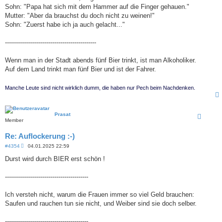
Sohn: "Papa hat sich mit dem Hammer auf die Finger gehauen."
Mutter: "Aber da brauchst du doch nicht zu weinen!"
Sohn: "Zuerst habe ich ja auch gelacht..."
----------------------------------------------
Wenn man in der Stadt abends fünf Bier trinkt, ist man Alkoholiker.
Auf dem Land trinkt man fünf Bier und ist der Fahrer.
Manche Leute sind nicht wirklich dumm, die haben nur Pech beim Nachdenken.
Prasat
Member
Re: Auflockerung :-)
B
#4354
04.01.2025 22:59
e
i
Durst wird durch BIER erst schön !
t
r
a
------------------------------------------
g
Ich versteh nicht, warum die Frauen immer so viel Geld brauchen:
Saufen und rauchen tun sie nicht, und Weiber sind sie doch selber.
------------------------------------------