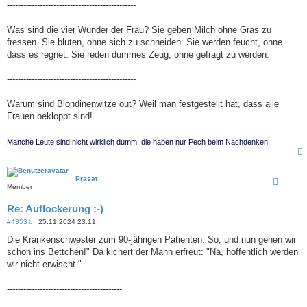
-----------------------------------------------
Was sind die vier Wunder der Frau? Sie geben Milch ohne Gras zu
fressen. Sie bluten, ohne sich zu schneiden. Sie werden feucht, ohne
dass es regnet. Sie reden dummes Zeug, ohne gefragt zu werden.
-----------------------------------------------
Warum sind Blondinenwitze out? Weil man festgestellt hat, dass alle
Frauen bekloppt sind!
Manche Leute sind nicht wirklich dumm, die haben nur Pech beim Nachdenken.
Prasat
Member
Re: Auflockerung :-)
B
#4353
25.11.2024 23:11
e
i
Die Krankenschwester zum 90-jährigen Patienten: So, und nun gehen wir
t
schön ins Bettchen!" Da kichert der Mann erfreut: "Na, hoffentlich werden
r
a
wir nicht erwischt."
g
------------------------------------------