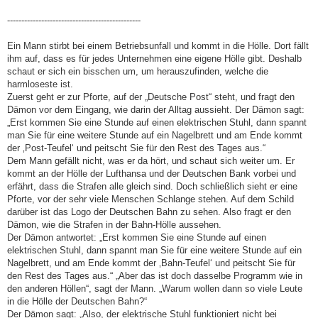
-----------------------------------------------
Ein Mann stirbt bei einem Betriebsunfall und kommt in die Hölle. Dort fällt
ihm auf, dass es für jedes Unternehmen eine eigene Hölle gibt. Deshalb
schaut er sich ein bisschen um, um herauszufinden, welche die
harmloseste ist.
Zuerst geht er zur Pforte, auf der „Deutsche Post“ steht, und fragt den
Dämon vor dem Eingang, wie darin der Alltag aussieht. Der Dämon sagt:
„Erst kommen Sie eine Stunde auf einen elektrischen Stuhl, dann spannt
man Sie für eine weitere Stunde auf ein Nagelbrett und am Ende kommt
der ‚Post-Teufel‘ und peitscht Sie für den Rest des Tages aus.“
Dem Mann gefällt nicht, was er da hört, und schaut sich weiter um. Er
kommt an der Hölle der Lufthansa und der Deutschen Bank vorbei und
erfährt, dass die Strafen alle gleich sind. Doch schließlich sieht er eine
Pforte, vor der sehr viele Menschen Schlange stehen. Auf dem Schild
darüber ist das Logo der Deutschen Bahn zu sehen. Also fragt er den
Dämon, wie die Strafen in der Bahn-Hölle aussehen.
Der Dämon antwortet: „Erst kommen Sie eine Stunde auf einen
elektrischen Stuhl, dann spannt man Sie für eine weitere Stunde auf ein
Nagelbrett, und am Ende kommt der ‚Bahn-Teufel‘ und peitscht Sie für
den Rest des Tages aus.“ „Aber das ist doch dasselbe Programm wie in
den anderen Höllen“, sagt der Mann. „Warum wollen dann so viele Leute
in die Hölle der Deutschen Bahn?“
Der Dämon sagt: „Also, der elektrische Stuhl funktioniert nicht bei