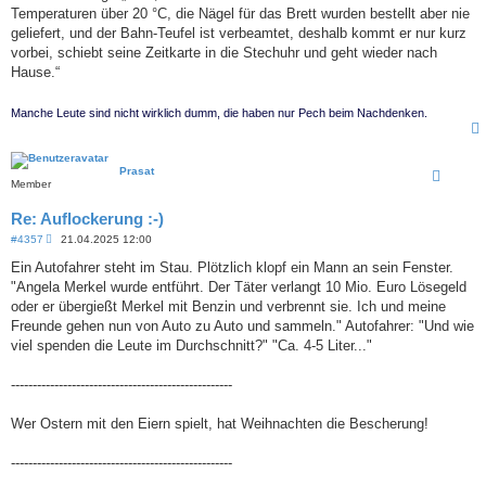
Temperaturen über 20 °C, die Nägel für das Brett wurden bestellt aber nie
geliefert, und der Bahn-Teufel ist verbeamtet, deshalb kommt er nur kurz
vorbei, schiebt seine Zeitkarte in die Stechuhr und geht wieder nach
Hause.“
Manche Leute sind nicht wirklich dumm, die haben nur Pech beim Nachdenken.
Prasat
Member
Re: Auflockerung :-)
B
#4357
21.04.2025 12:00
e
i
Ein Autofahrer steht im Stau. Plötzlich klopf ein Mann an sein Fenster.
t
"Angela Merkel wurde entführt. Der Täter verlangt 10 Mio. Euro Lösegeld
r
a
oder er übergießt Merkel mit Benzin und verbrennt sie. Ich und meine
g
Freunde gehen nun von Auto zu Auto und sammeln." Autofahrer: "Und wie
viel spenden die Leute im Durchschnitt?" "Ca. 4-5 Liter..."
---------------------------------------------------
Wer Ostern mit den Eiern spielt, hat Weihnachten die Bescherung!
---------------------------------------------------