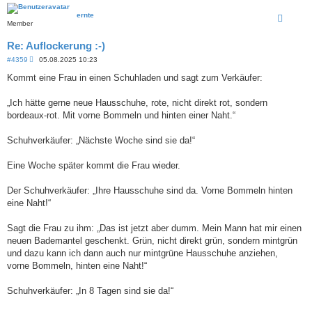
ernte
Member
Re: Auflockerung :-)
B
#4359
05.08.2025 10:23
e
i
Kommt eine Frau in einen Schuhladen und sagt zum Verkäufer:
t
r
a
„Ich hätte gerne neue Hausschuhe, rote, nicht direkt rot, sondern
g
bordeaux-rot. Mit vorne Bommeln und hinten einer Naht.“
Schuhverkäufer: „Nächste Woche sind sie da!“
Eine Woche später kommt die Frau wieder.
Der Schuhverkäufer: „Ihre Hausschuhe sind da. Vorne Bommeln hinten
eine Naht!“
Sagt die Frau zu ihm: „Das ist jetzt aber dumm. Mein Mann hat mir einen
neuen Bademantel geschenkt. Grün, nicht direkt grün, sondern mintgrün
und dazu kann ich dann auch nur mintgrüne Hausschuhe anziehen,
vorne Bommeln, hinten eine Naht!“
Schuhverkäufer: „In 8 Tagen sind sie da!“