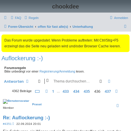
chookdee
FAQ
Regeln
Anmelden
S
Foren-Übersicht
offen für fast alle(s)
Unterhaltung
u
Das Forum wurde upgedatet. Wenn Probleme auftreten: Mit Ctrl/Strg+F5
c
erzwingt das die Seite neu geladen wird und/oder Browser Cache leeren.
h
e
Auflockerung :-)
Forumsregeln
Bitte unbedingt vor einer
Registrierung/Anmeldung
lesen.
Suche
Erweiterte
Antworten
Seite
436
von
437
1
433
434
435
436
437
Vorherige
Nächs
4362 Beiträge
…
Prasat
Member
Re: Auflockerung :-)
B
#4351
22.09.2024 20:01
e
i