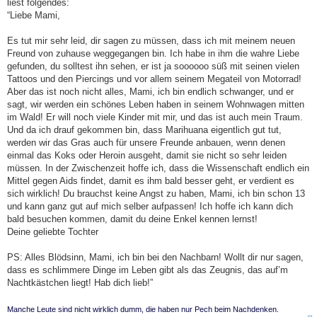
liest folgendes:
“Liebe Mami,
Es tut mir sehr leid, dir sagen zu müssen, dass ich mit meinem neuen
Freund von zuhause weggegangen bin. Ich habe in ihm die wahre Liebe
gefunden, du solltest ihn sehen, er ist ja soooooo süß mit seinen vielen
Tattoos und den Piercings und vor allem seinem Megateil von Motorrad!
Aber das ist noch nicht alles, Mami, ich bin endlich schwanger, und er
sagt, wir werden ein schönes Leben haben in seinem Wohnwagen mitten
im Wald! Er will noch viele Kinder mit mir, und das ist auch mein Traum.
Und da ich drauf gekommen bin, dass Marihuana eigentlich gut tut,
werden wir das Gras auch für unsere Freunde anbauen, wenn denen
einmal das Koks oder Heroin ausgeht, damit sie nicht so sehr leiden
müssen. In der Zwischenzeit hoffe ich, dass die Wissenschaft endlich ein
Mittel gegen Aids findet, damit es ihm bald besser geht, er verdient es
sich wirklich! Du brauchst keine Angst zu haben, Mami, ich bin schon 13
und kann ganz gut auf mich selber aufpassen! Ich hoffe ich kann dich
bald besuchen kommen, damit du deine Enkel kennen lernst!
Deine geliebte Tochter
PS: Alles Blödsinn, Mami, ich bin bei den Nachbarn! Wollt dir nur sagen,
dass es schlimmere Dinge im Leben gibt als das Zeugnis, das auf’m
Nachtkästchen liegt! Hab dich lieb!”
Manche Leute sind nicht wirklich dumm, die haben nur Pech beim Nachdenken.