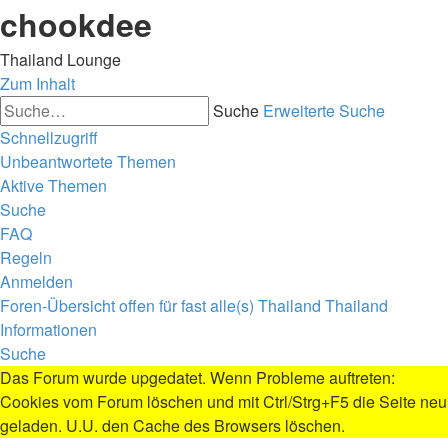
chookdee
Thailand Lounge
Zum Inhalt
Suche
Erweiterte Suche
Schnellzugriff
Unbeantwortete Themen
Aktive Themen
Suche
FAQ
Regeln
Anmelden
Foren-Übersicht
offen für fast alle(s)
Thailand
Thailand
Informationen
Suche
Das Forum wurde upgedatet. Wenn Probleme auftreten:
Cookies vom Forum löschen und mit Ctrl/Strg+F5 die Seite neu
geladen. U.U. den Cache des Browsers löschen.