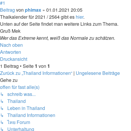
#1
Beitrag
von
phimax
»
01.01.2021 20:05
Thaikalender für 2021 / 2564 gibt es
hier
.
Unten auf der Seite findet man weitere Links zum Thema.
Gruß Mek
Wer das Extreme kennt, weiß das Normale zu schätzen.
Nach oben
Antworten
Druckansicht
1 Beitrag • Seite
1
von
1
Zurück zu „Thailand Informationen“
|
Ungelesene Beiträge
Gehe zu
offen für fast alle(s)
↳ schreib was...
↳ Thailand
↳ Leben in Thailand
↳ Thailand Informationen
↳ ไทย Forum
↳ Unterhaltung