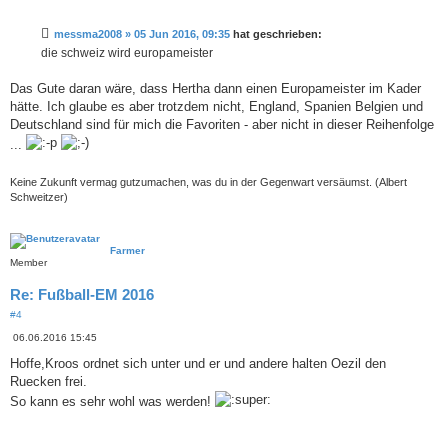
e
i
t
messma2008 » 05 Jun 2016, 09:35
hat geschrieben:
r
a
die schweiz wird europameister
g
Das Gute daran wäre, dass Hertha dann einen Europameister im Kader
hätte. Ich glaube es aber trotzdem nicht, England, Spanien Belgien und
Deutschland sind für mich die Favoriten - aber nicht in dieser Reihenfolge
...
Keine Zukunft vermag gutzumachen, was du in der Gegenwart versäumst. (Albert
Schweitzer)
Farmer
Member
Re: Fußball-EM 2016
#4
B
06.06.2016 15:45
e
i
Hoffe,Kroos ordnet sich unter und er und andere halten Oezil den
t
Ruecken frei.
r
a
So kann es sehr wohl was werden!
g