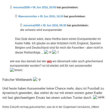
i
t
messma2008 » 06 Jun 2016, 20:09
hat geschrieben:
r
a
g
Maenamstefan » 05 Jun 2016, 14:24
hat geschrieben:
messma2008 » 05 Jun 2016, 09:35
hat geschrieben:
die schweiz wird europameister
Das Gute daran wäre, dass Hertha dann einen Europameister im
Kader hätte. Ich glaube es aber trotzdem nicht, England, Spanien
Belgien und Deutschland sind für mich die Favoriten - aber nicht in
dieser Reihenfolge ...
wie war das damals bei der
wm
wo dänemark oder auch griechenland
europameister wurden? es ist wieder zeit für nen aussenseiter
Falscher Wettbewerb
Und heute haben Aussenseiter keine Chance mehr, dazu ist Fussball zu
dynamisch geworden, das stehst du nur mit einem extrem guten Kader
mit fast gleichwertigem Ersatz bei einem solchen Turnier durch.
Keine Zukunft vermag gutzumachen, was du in der Gegenwart versäumst. (Albert