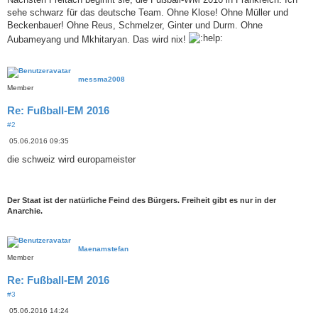
t
sehe schwarz für das deutsche Team. Ohne Klose! Ohne Müller und
r
a
Beckenbauer! Ohne Reus, Schmelzer, Ginter und Durm. Ohne
g
Aubameyang und Mkhitaryan. Das wird nix!
messma2008
Member
Re: Fußball-EM 2016
#2
B
05.06.2016 09:35
e
i
die schweiz wird europameister
t
r
a
g
Der Staat ist der natürliche Feind des Bürgers. Freiheit gibt es nur in der
Anarchie.
Maenamstefan
Member
Re: Fußball-EM 2016
#3
B
05.06.2016 14:24