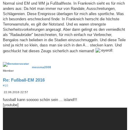
Normal sind EM und WM ja Fußballfeste. In Frankreich sieht es für mich
anders aus: Da hört man immer nur von Randale, Ausschreitungen,
Schlägereien. Diese Ereignisse überlagen für mich alles sportliche. Was
ich besonders erschreckend finde: In Frankreich herrscht die höchste
Terrorwarnstufe, es gilt der Notstand. Und es waren strengste
Sicherheitsvorkehrungen angesagt. Aber dann gelingt es den verniedlicht
als "Radaubrüder" bezeichneten, für mich einfach nur Verbrecher,
Bengalos nach belieben in die Stadien einzuschmuggeln. Und diese Teile
sind ja nicht so klein, dass man sie sich in den A... stecken kann. Und
geschluckt hat dieses Zeugs sicherlich auch niemand!
messma2008
Member
Re: Fußball-EM 2016
#10
B
22.06.2016 22:57
e
i
fussball kann sooooo schön sein ... island!!!
t
[youtube]
r
a
g