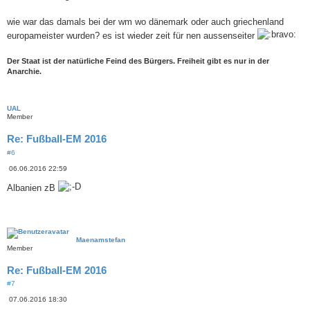
wie war das damals bei der wm wo dänemark oder auch griechenland
europameister wurden? es ist wieder zeit für nen aussenseiter
Der Staat ist der natürliche Feind des Bürgers. Freiheit gibt es nur in der
Anarchie.
UAL
Member
Re: Fußball-EM 2016
#6
B
06.06.2016 22:59
e
i
Albanien zB
t
r
a
g
Maenamstefan
Member
Re: Fußball-EM 2016
#7
B
07.06.2016 18:30
e