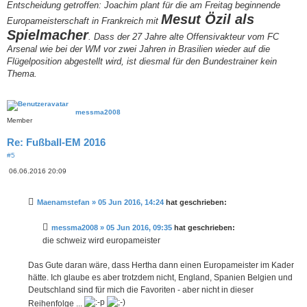
Entscheidung getroffen: Joachim plant für die am Freitag beginnende
Mesut Özil als
Europameisterschaft in Frankreich mit
Spielmacher
. Dass der 27 Jahre alte Offensivakteur vom FC
Arsenal wie bei der WM vor zwei Jahren in Brasilien wieder auf die
Flügelposition abgestellt wird, ist diesmal für den Bundestrainer kein
Thema.
messma2008
Member
Re: Fußball-EM 2016
#5
B
06.06.2016 20:09
e
i
t
Maenamstefan » 05 Jun 2016, 14:24
hat geschrieben:
r
a
g
messma2008 » 05 Jun 2016, 09:35
hat geschrieben:
die schweiz wird europameister
Das Gute daran wäre, dass Hertha dann einen Europameister im Kader
hätte. Ich glaube es aber trotzdem nicht, England, Spanien Belgien und
Deutschland sind für mich die Favoriten - aber nicht in dieser
Reihenfolge ...