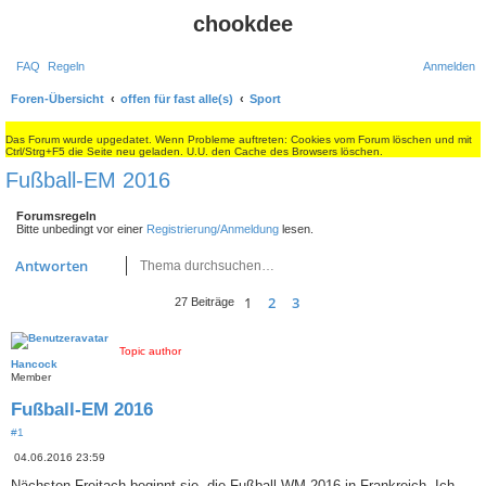
chookdee
FAQ
Regeln
Anmelden
S
Foren-Übersicht
offen für fast alle(s)
Sport
u
Das Forum wurde upgedatet. Wenn Probleme auftreten: Cookies vom Forum löschen und mit
c
Ctrl/Strg+F5 die Seite neu geladen. U.U. den Cache des Browsers löschen.
Fußball-EM 2016
h
e
Forumsregeln
Bitte unbedingt vor einer
Registrierung/Anmeldung
lesen.
Suche
Erweiterte Suche
Antworten
1
2
3
Nächste
27 Beiträge
Topic author
Hancock
Member
Fußball-EM 2016
#1
B
04.06.2016 23:59
e
i
Nächsten Freitach beginnt sie, die Fußball-WM 2016 in Frankreich. Ich