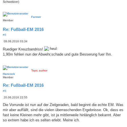
Schweitzer)
Farmer
Member
Re: Fußball-EM 2016
#8
B
08.06.2016 03:34
e
i
Ruediger Kreuzbandriss!
t
1,90m fehlen nun der Abwehr,schade und gute Besserung fuer Ihn.
r
a
g
Topic author
Hancock
Member
Re: Fußball-EM 2016
#9
B
20.06.2016 22:55
e
i
Die Vorrunde ist nun auf der Zielgeraden, bald beginnt die echte EM. Was
t
mir aber auffällt, sind die vielen überraschenden Ergebnisse. Ok, dass es
r
a
fast keine Kleinen mehr gibt, ist ja mittlerweile hinlänglich bekannt. Aber
g
so extrem habe ich es selten erlebt. Meine ich.