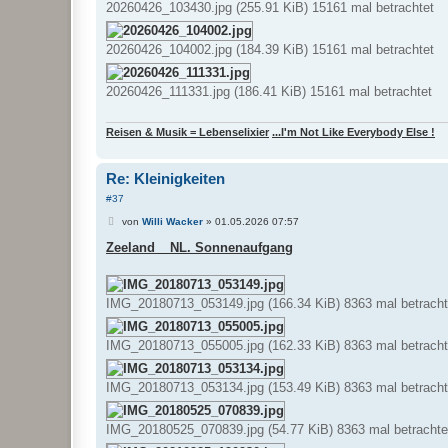
20260426_103430.jpg (255.91 KiB) 15161 mal betrachtet
20260426_104002.jpg (184.39 KiB) 15161 mal betrachtet
20260426_111331.jpg (186.41 KiB) 15161 mal betrachtet
Reisen & Musik = Lebenselixier
...I'm Not Like Everybody Else !
Re: Kleinigkeiten
#37
B
von
Willi Wacker
»
01.05.2026 07:57
e
i
Zeeland _ NL. Sonnenaufgang
t
r
a
g
IMG_20180713_053149.jpg (166.34 KiB) 8363 mal betracht
IMG_20180713_055005.jpg (162.33 KiB) 8363 mal betracht
IMG_20180713_053134.jpg (153.49 KiB) 8363 mal betracht
IMG_20180525_070839.jpg (54.77 KiB) 8363 mal betrachte