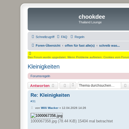
chookdee
Thailand Lounge
Schnellzugriff
FAQ
Regeln
Foren-Übersicht
offen für fast alle(s)
schreib was...
Das Forum wurde upgedatet. Wenn Probleme auftreten: Cookies vom Forum l
Kleinigkeiten
Forumsregeln
Antworten
Re: Kleinigkeiten
#31
B
von
Willi Wacker
»
12.04.2026 14:26
e
i
t
1000067358.jpg (78.44 KiB) 15404 mal betrachtet
r
a
g