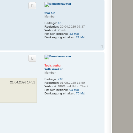
c
h
o
thai.fun
b
Member
e
n
Beiträge:
65
Registriert:
20.04.2026 07:37
Wohnort:
Zürich
Hat sich bedankt:
32 Mal
Danksagung erhalten:
21 Mal
N
a
c
h
o
Topic author
b
Willi Wacker
e
Member
n
Beiträge:
740
21.04.2026 14:31
Registriert:
01.08.2025 13:50
Wohnort:
NRW und Udon Thani
Hat sich bedankt:
94 Mal
Danksagung erhalten:
75 Mal