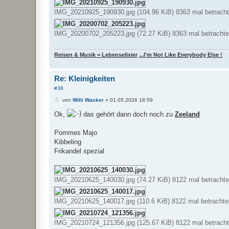
IMG_20210925_190930.jpg (104.96 KiB) 8363 mal betracht
IMG_20200702_205223.jpg (72.27 KiB) 8363 mal betrachte
Reisen & Musik = Lebenselixier
...I'm Not Like Everybody Else !
Re: Kleinigkeiten
#38
B
von
Willi Wacker
»
01.05.2026 18:59
e
i
Ok,
das gehört dann doch noch zu
Zeeland
t
r
a
Pommes Majo
g
Kibbeling
Frikandel spezial
IMG_20210625_140030.jpg (74.27 KiB) 8122 mal betrachte
IMG_20210625_140017.jpg (110.6 KiB) 8122 mal betrachte
IMG_20210724_121356.jpg (125.67 KiB) 8122 mal betracht