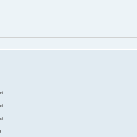
et
et
et
t