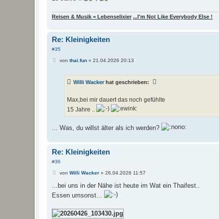
Reisen & Musik = Lebenselixier
...I'm Not Like Everybody Else !
Re: Kleinigkeiten
#35
B
von
thai.fun
»
21.04.2026 20:13
e
i
t
Willi Wacker
hat geschrieben:
r
a
g
Max,bei mir dauert das noch gefühlte
15 Jahre ..
... Was, du willst älter als ich werden?
Re: Kleinigkeiten
#36
B
von
Willi Wacker
»
26.04.2026 11:57
e
i
...bei uns in der Nähe ist heute im Wat ein Thaifest..
t
Essen umsonst...
r
a
g