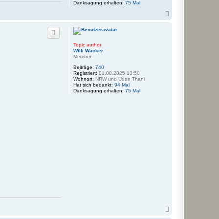
Danksagung erhalten:
75 Mal
N
a
c
h
o
Topic author
b
Willi Wacker
e
Member
n
Beiträge:
740
Registriert:
01.08.2025 13:50
Wohnort:
NRW und Udon Thani
Hat sich bedankt:
94 Mal
Danksagung erhalten:
75 Mal
N
a