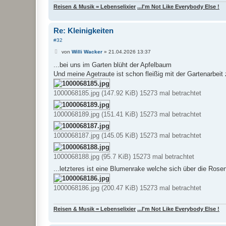
Reisen & Musik = Lebenselixier
...I'm Not Like Everybody Else !
Re: Kleinigkeiten
#32
B
von
Willi Wacker
»
21.04.2026 13:37
e
i
...bei uns im Garten blüht der Apfelbaum
t
Und meine Agetraute ist schon fleißig mit der Gartenarbeit 
r
a
g
1000068185.jpg (147.92 KiB) 15273 mal betrachtet
1000068189.jpg (151.41 KiB) 15273 mal betrachtet
1000068187.jpg (145.05 KiB) 15273 mal betrachtet
1000068188.jpg (95.7 KiB) 15273 mal betrachtet
...letzteres ist eine Blumenrake welche sich über die Rose
1000068186.jpg (200.47 KiB) 15273 mal betrachtet
Reisen & Musik = Lebenselixier
...I'm Not Like Everybody Else !