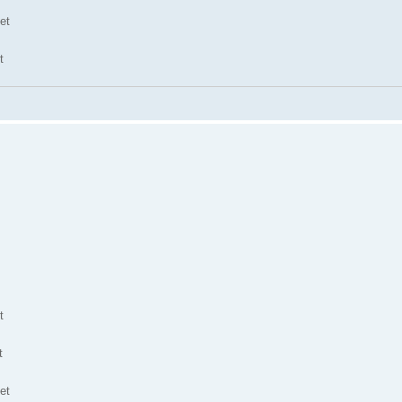
et
t
t
t
et