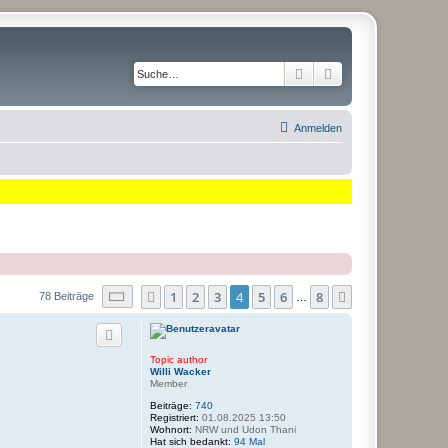
Suche
Erweiterte Suche
Anmelden
Seite
4
von
8
1
2
3
4
5
6
8
Vorherige
Nächste
78 Beiträge
…
Topic author
Willi Wacker
Member
Beiträge:
740
Registriert:
01.08.2025 13:50
Wohnort:
NRW und Udon Thani
Hat sich bedankt:
94 Mal