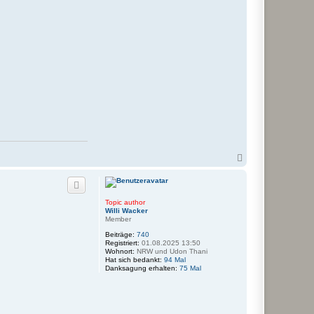
N
a
c
h
o
Topic author
b
Willi Wacker
e
Member
n
Beiträge:
740
Registriert:
01.08.2025 13:50
Wohnort:
NRW und Udon Thani
Hat sich bedankt:
94 Mal
Danksagung erhalten:
75 Mal