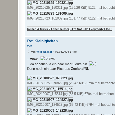
IMG_20210625_150321.jpg (159.26 KiB) 8122 mal betracht
IMG_20210723_181009.jpg (131.77 KiB) 8122 mal betracht
Reisen & Musik = Lebenselixier
...I'm Not Like Everybody Else !
Re: Kleinigkeiten
#39
B
von
Willi Wacker
»
03.05.2026 17:48
e
i
...
wow
..
t
...da schauen ja ein paar mehr Leute hin.
r
a
Dann noch ein paar Pics aus
Zeeland/NL
g
IMG_20180525_070829.jpg (28.42 KiB) 6794 mal betrachte
IMG_20210907_115514.jpg (53.5 KiB) 6794 mal betrachtet
IMG_20210907_124527.jpg (65.42 KiB) 6794 mal betrachte