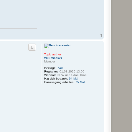
N
a
c
h
o
Topic author
b
Willi Wacker
e
Member
n
Beiträge:
740
Registriert:
01.08.2025 13:50
Wohnort:
NRW und Udon Thani
Hat sich bedankt:
94 Mal
Danksagung erhalten:
75 Mal