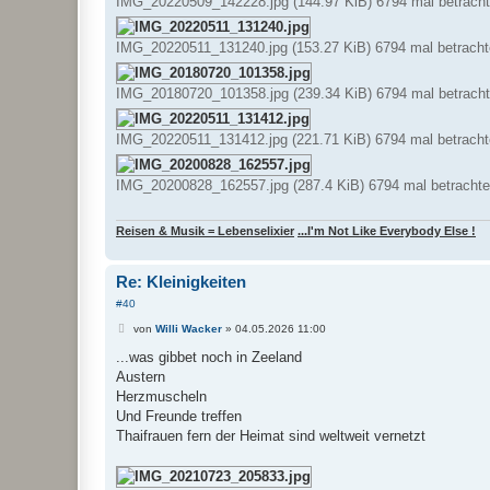
IMG_20220509_142228.jpg (144.97 KiB) 6794 mal betracht
IMG_20220511_131240.jpg (153.27 KiB) 6794 mal betracht
IMG_20180720_101358.jpg (239.34 KiB) 6794 mal betracht
IMG_20220511_131412.jpg (221.71 KiB) 6794 mal betracht
IMG_20200828_162557.jpg (287.4 KiB) 6794 mal betrachte
Reisen & Musik = Lebenselixier
...I'm Not Like Everybody Else !
Re: Kleinigkeiten
#40
B
von
Willi Wacker
»
04.05.2026 11:00
e
i
...was gibbet noch in Zeeland
t
Austern
r
a
Herzmuscheln
g
Und Freunde treffen
Thaifrauen fern der Heimat sind weltweit vernetzt