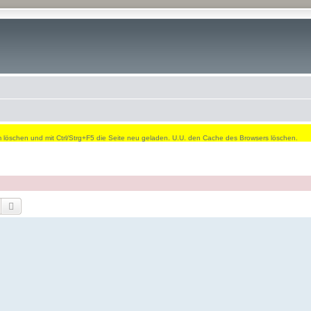
öschen und mit Ctrl/Strg+F5 die Seite neu geladen. U.U. den Cache des Browsers löschen.
Suche
Erweiterte Suche