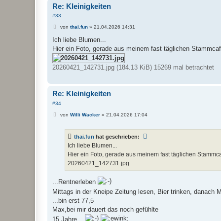
Re: Kleinigkeiten
#33
B
von
thai.fun
»
21.04.2026 14:31
e
i
Ich liebe Blumen...
t
Hier ein Foto, gerade aus meinem fast täglichen Stammcafe
r
a
g
20260421_142731.jpg (184.13 KiB) 15269 mal betrachtet
Re: Kleinigkeiten
#34
B
von
Willi Wacker
»
21.04.2026 17:04
e
i
t
thai.fun
hat geschrieben:
r
a
Ich liebe Blumen...
g
Hier ein Foto, gerade aus meinem fast täglichen Stammcafe
20260421_142731.jpg
...Rentnerleben
Mittags in der Kneipe Zeitung lesen, Bier trinken, danach 
...bin erst 77,5
Max,bei mir dauert das noch gefühlte
15 Jahre ..