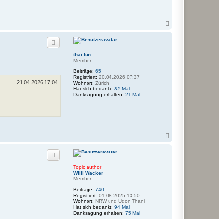
N
a
c
h
o
thai.fun
b
Member
e
n
Beiträge:
65
Registriert:
20.04.2026 07:37
21.04.2026 17:04
Wohnort:
Zürich
Hat sich bedankt:
32 Mal
Danksagung erhalten:
21 Mal
N
a
c
h
o
Topic author
b
Willi Wacker
e
Member
n
Beiträge:
740
Registriert:
01.08.2025 13:50
Wohnort:
NRW und Udon Thani
Hat sich bedankt:
94 Mal
Danksagung erhalten:
75 Mal