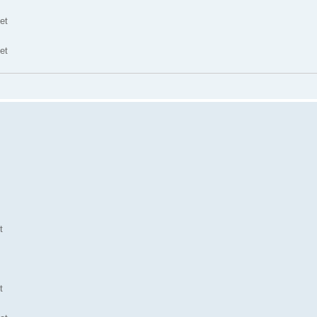
et
et
t
t