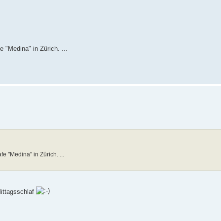
 "Medina" in Zürich. ...
 "Medina" in Zürich. ...
Mittagsschlaf