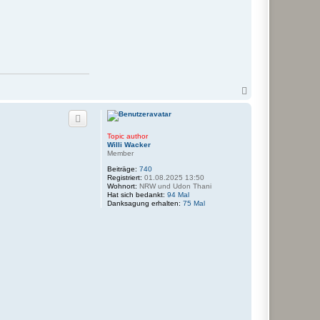
N
a
c
h
o
Topic author
b
Willi Wacker
e
Member
n
Beiträge:
740
Registriert:
01.08.2025 13:50
Wohnort:
NRW und Udon Thani
Hat sich bedankt:
94 Mal
Danksagung erhalten:
75 Mal