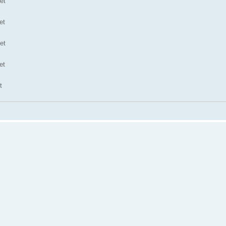
et
et
et
et
t