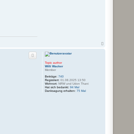
N
a
c
h
o
Topic author
b
Willi Wacker
e
Member
n
Beiträge:
740
Registriert:
01.08.2025 13:50
Wohnort:
NRW und Udon Thani
Hat sich bedankt:
94 Mal
Danksagung erhalten:
75 Mal