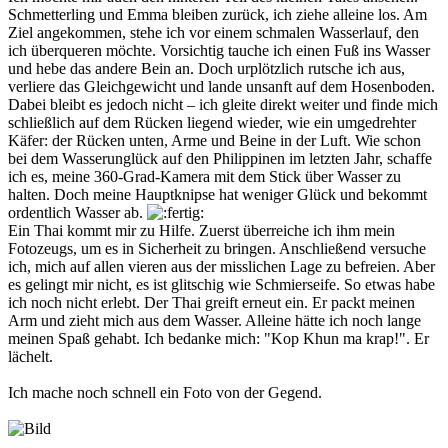
Schmetterling und Emma bleiben zurück, ich ziehe alleine los. Am
Ziel angekommen, stehe ich vor einem schmalen Wasserlauf, den
ich überqueren möchte. Vorsichtig tauche ich einen Fuß ins Wasser
und hebe das andere Bein an. Doch urplötzlich rutsche ich aus,
verliere das Gleichgewicht und lande unsanft auf dem Hosenboden.
Dabei bleibt es jedoch nicht – ich gleite direkt weiter und finde mich
schließlich auf dem Rücken liegend wieder, wie ein umgedrehter
Käfer: der Rücken unten, Arme und Beine in der Luft. Wie schon
bei dem Wasserunglück auf den Philippinen im letzten Jahr, schaffe
ich es, meine 360-Grad-Kamera mit dem Stick über Wasser zu
halten. Doch meine Hauptknipse hat weniger Glück und bekommt
ordentlich Wasser ab.
Ein Thai kommt mir zu Hilfe. Zuerst überreiche ich ihm mein
Fotozeugs, um es in Sicherheit zu bringen. Anschließend versuche
ich, mich auf allen vieren aus der misslichen Lage zu befreien. Aber
es gelingt mir nicht, es ist glitschig wie Schmierseife. So etwas habe
ich noch nicht erlebt. Der Thai greift erneut ein. Er packt meinen
Arm und zieht mich aus dem Wasser. Alleine hätte ich noch lange
meinen Spaß gehabt. Ich bedanke mich: "Kop Khun ma krap!". Er
lächelt.
Ich mache noch schnell ein Foto von der Gegend.