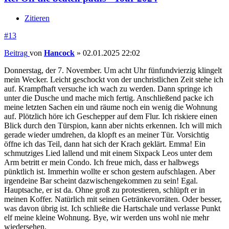
Zitieren
#13
Beitrag
von
Hancock
»
02.01.2025 22:02
Donnerstag, der 7. November. Um acht Uhr fünfundvierzig klingelt
mein Wecker. Leicht geschockt von der unchristlichen Zeit stehe ich
auf. Krampfhaft versuche ich wach zu werden. Dann springe ich
unter die Dusche und mache mich fertig. Anschließend packe ich
meine letzten Sachen ein und räume noch ein wenig die Wohnung
auf. Plötzlich höre ich Geschepper auf dem Flur. Ich riskiere einen
Blick durch den Türspion, kann aber nichts erkennen. Ich will mich
gerade wieder umdrehen, da klopft es an meiner Tür. Vorsichtig
öffne ich das Teil, dann hat sich der Krach geklärt. Emma! Ein
schmutziges Lied lallend und mit einem Sixpack Leos unter dem
Arm betritt er mein Condo. Ich freue mich, dass er halbwegs
pünktlich ist. Immerhin wollte er schon gestern aufschlagen. Aber
irgendeine Bar scheint dazwischengekommen zu sein! Egal.
Hauptsache, er ist da. Ohne groß zu protestieren, schlüpft er in
meinen Koffer. Natürlich mit seinen Getränkevorräten. Oder besser,
was davon übrig ist. Ich schließe die Hartschale und verlasse Punkt
elf meine kleine Wohnung. Bye, wir werden uns wohl nie mehr
wiedersehen.