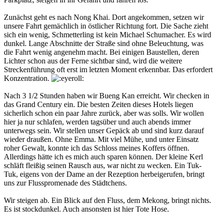
Zunächst geht es nach Nong Khai. Dort angekommen, setzen wir
unsere Fahrt gemächlich in östlicher Richtung fort. Die Sache zieht
sich ein wenig, Schmetterling ist kein Michael Schumacher. Es wird
dunkel. Lange Abschnitte der Straße sind ohne Beleuchtung, was
die Fahrt wenig angenehm macht. Bei einigen Baustellen, deren
Lichter schon aus der Ferne sichtbar sind, wird die weitere
Streckenführung oft erst im letzten Moment erkennbar. Das erfordert
Konzentration.
Nach 3 1/2 Stunden haben wir Bueng Kan erreicht. Wir checken in
das Grand Century ein. Die besten Zeiten dieses Hotels liegen
sicherlich schon ein paar Jahre zurück, aber was solls. Wir wollen
hier ja nur schlafen, werden tagsüber und auch abends immer
unterwegs sein. Wir stellen unser Gepäck ab und sind kurz darauf
wieder draußen. Ohne Emma. Mit viel Mühe, und unter Einsatz
roher Gewalt, konnte ich das Schloss meines Koffers öffnen.
Allerdings hätte ich es mich auch sparen können. Der kleine Kerl
schläft fleißig seinen Rausch aus, war nicht zu wecken. Ein Tuk-
Tuk, eigens von der Dame an der Rezeption herbeigerufen, bringt
uns zur Flusspromenade des Städtchens.
Wir steigen ab. Ein Blick auf den Fluss, dem Mekong, bringt nichts.
Es ist stockdunkel. Auch ansonsten ist hier Tote Hose.