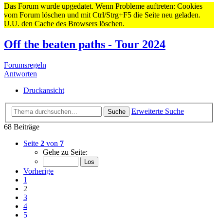
Das Forum wurde upgedatet. Wenn Probleme auftreten: Cookies
vom Forum löschen und mit Ctrl/Strg+F5 die Seite neu geladen.
U.U. den Cache des Browsers löschen.
Off the beaten paths - Tour 2024
Forumsregeln
Antworten
Druckansicht
Erweiterte Suche
Suche
68 Beiträge
Seite
2
von
7
Gehe zu Seite:
Vorherige
1
2
3
4
5