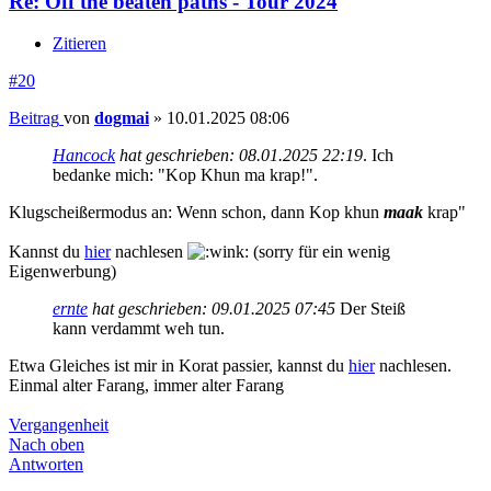
Re: Off the beaten paths - Tour 2024
Zitieren
#20
Beitrag
von
dogmai
»
10.01.2025 08:06
Hancock
hat geschrieben:
08.01.2025 22:19
. Ich
bedanke mich: "Kop Khun ma krap!".
Klugscheißermodus an: Wenn schon, dann Kop khun
maak
krap"
Kannst du
hier
nachlesen
(sorry für ein wenig
Eigenwerbung)
ernte
hat geschrieben:
09.01.2025 07:45
Der Steiß
kann verdammt weh tun.
Etwa Gleiches ist mir in Korat passier, kannst du
hier
nachlesen.
Einmal alter Farang, immer alter Farang
Vergangenheit
Nach oben
Antworten