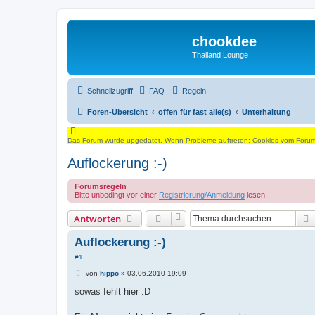
chookdee
Thailand Lounge
Schnellzugriff
FAQ
Regeln
Foren-Übersicht
offen für fast alle(s)
Unterhaltung
Das Forum wurde upgedatet. Wenn Probleme auftreten: Cookies vom Forum l
Auflockerung :-)
Forumsregeln
Bitte unbedingt vor einer
Registrierung/Anmeldung
lesen.
Antworten
Auflockerung :-)
#1
B
von
hippo
»
03.06.2010 19:09
e
i
sowas fehlt hier :D
t
r
a