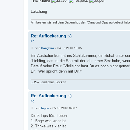
THX Klaus!
Lukchang
Am besten ists auf dem Bauernhof, den 'Oma und Opa' aufgebaut haben
Re: Auflockerung :-)
#5
B
von
DangDao
»
04.06.2010 10:05
e
i
Ein Australier kommt ins Schlafzimmer, ein Schaf unter se
t
"Liebling, das ist die Sau mit der ich immer Sex habe, wenn
r
a
Darauf seine Frau: "Vielleicht hast Du es noch nicht gemerk
g
Er: "Wer spricht denn mit Dir?"
LOS= Land ohne Socken
Re: Auflockerung :-)
#6
B
von
hippo
»
05.06.2010 09:07
e
i
Die 5 Tips fürs Leben:
t
1. Sage was wahr ist
r
a
2. Trinke was klar ist
g