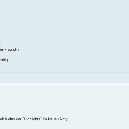
."
rer Freundin
ruhig
eich eins der "Highlights" im Neuen Nitty.