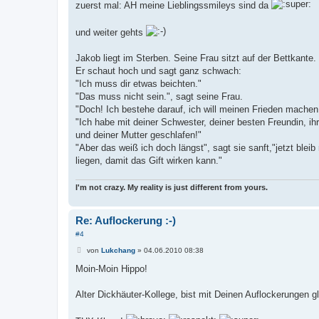
i
zuerst mal: AH meine Lieblingssmileys sind da
t
r
a
und weiter gehts
g
Jakob liegt im Sterben. Seine Frau sitzt auf der Bettkante.
Er schaut hoch und sagt ganz schwach:
"Ich muss dir etwas beichten."
"Das muss nicht sein.", sagt seine Frau.
"Doch! Ich bestehe darauf, ich will meinen Frieden machen
"Ich habe mit deiner Schwester, deiner besten Freundin, ih
und deiner Mutter geschlafen!"
"Aber das weiß ich doch längst", sagt sie sanft,"jetzt bleib 
liegen, damit das Gift wirken kann."
I'm not crazy. My reality is just different from yours.
Re: Auflockerung :-)
#4
B
von
Lukchang
»
04.06.2010 08:38
e
i
Moin-Moin Hippo!
t
r
a
Alter Dickhäuter-Kollege, bist mit Deinen Auflockerungen gl
g