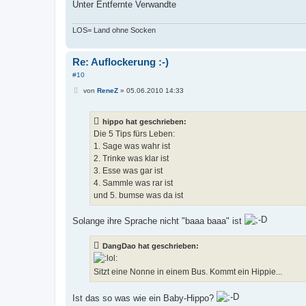
Unter Entfernte Verwandte
LOS= Land ohne Socken
Re: Auflockerung :-)
#10
B
von
ReneZ
»
05.06.2010 14:33
e
i
t
hippo hat geschrieben:
r
a
Die 5 Tips fürs Leben:
g
1. Sage was wahr ist
2. Trinke was klar ist
3. Esse was gar ist
4. Sammle was rar ist
und 5. bumse was da ist
Solange ihre Sprache nicht "baaa baaa" ist
DangDao hat geschrieben:
Sitzt eine Nonne in einem Bus. Kommt ein Hippie...
Ist das so was wie ein Baby-Hippo?