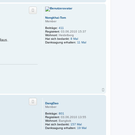
a
c
h
o
Nongkhai-Tom
b
Member
e
n
Beiträge:
411
Registriert:
03.06.2010 15:37
Wohnort:
Heidelberg
Hat sich bedankt:
8 Mal
Haus.
Danksagung erhalten:
11 Mal
N
a
c
h
DangDao
o
Member
b
Beiträge:
801
e
Registriert:
03.06.2010 13:55
n
Wohnort:
Bangkok
Hat sich bedankt:
157 Mal
Danksagung erhalten:
19 Mal