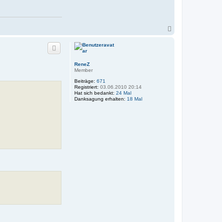
N
a
c
h
o
b
ReneZ
e
Member
n
Beiträge:
671
Registriert:
03.06.2010 20:14
Hat sich bedankt:
24 Mal
Danksagung erhalten:
18 Mal