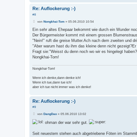
Re: Auflockerung :-)
#8
B
von
Nongkhai-Tom
»
05.06.2010 10:54
e
i
Ein sehr altes Ehepaar bekommt wie durch ein Wunder no
t
Der Bürgermeister kommt mit einem grossen Blumenstrauss
r
a
"Nein!" ruft die greise Mutter.Ach nach dem zweiten und dr
g
"Aber warum hast du ihm das kleine denn nicht gezeigt?Er h
Fragt sie:"Weisst du denn noch wo wir es hingelegt haben?
Nongkhai-Tom!
Nongkhai-Tom!
Wenn ich denke,dann denke ich!
Wenn ich tue,dann tue ich!
aber ich tue nicht immer was ich denke!
Re: Auflockerung :-)
#9
B
von
DangDao
»
05.06.2010 13:02
e
i
ohman der war sehr gut.
t
r
a
Seit neuestem stehen auch abgetriebene Föten im Stamm
g