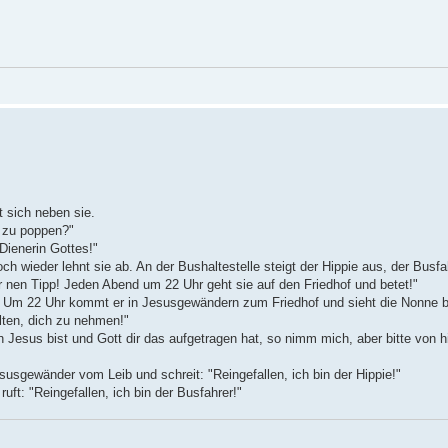
 sich neben sie.
t zu poppen?"
Dienerin Gottes!"
och wieder lehnt sie ab. An der Bushaltestelle steigt der Hippie aus, der Busfah
r nen Tipp! Jeden Abend um 22 Uhr geht sie auf den Friedhof und betet!"
 Um 22 Uhr kommt er in Jesusgewändern zum Friedhof und sieht die Nonne bete
lten, dich zu nehmen!"
h Jesus bist und Gott dir das aufgetragen hat, so nimm mich, aber bitte von 
susgewänder vom Leib und schreit: "Reingefallen, ich bin der Hippie!"
ft: "Reingefallen, ich bin der Busfahrer!"