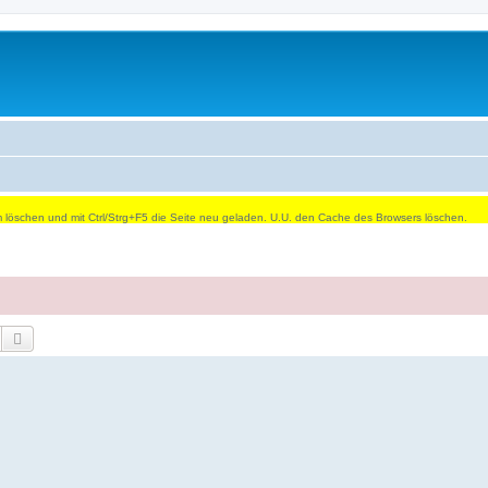
öschen und mit Ctrl/Strg+F5 die Seite neu geladen. U.U. den Cache des Browsers löschen.
Suche
Erweiterte Suche