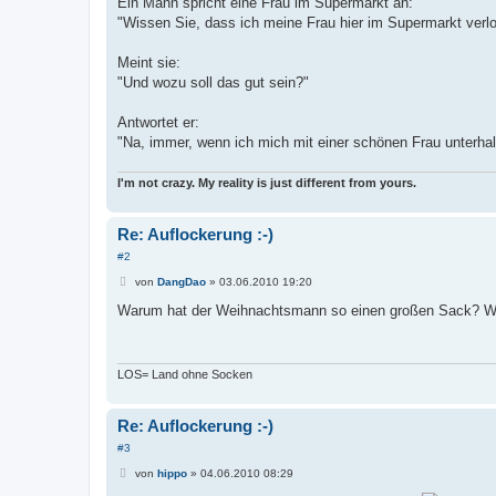
Ein Mann spricht eine Frau im Supermarkt an:
g
"Wissen Sie, dass ich meine Frau hier im Supermarkt verlore
Meint sie:
"Und wozu soll das gut sein?"
Antwortet er:
"Na, immer, wenn ich mich mit einer schönen Frau unterhal
I'm not crazy. My reality is just different from yours.
Re: Auflockerung :-)
#2
B
von
DangDao
»
03.06.2010 19:20
e
i
Warum hat der Weihnachtsmann so einen großen Sack? Wei
t
r
a
g
LOS= Land ohne Socken
Re: Auflockerung :-)
#3
B
von
hippo
»
04.06.2010 08:29
e