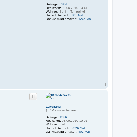
n
Beiträge:
5284
Registriert:
03.06.2010 13:41
Wohnort:
Berlin - Tempelhof
Hat sich bedankt:
301 Mal
Danksagung erhalten:
1245 Mal
N
a
c
h
o
b
Lukchang
e
† RIP - Immer bei uns
n
Beiträge:
1266
Registriert:
03.06.2010 15:01
Wohnort:
Kiel
Hat sich bedankt:
5226 Mal
Danksagung erhalten:
402 Mal