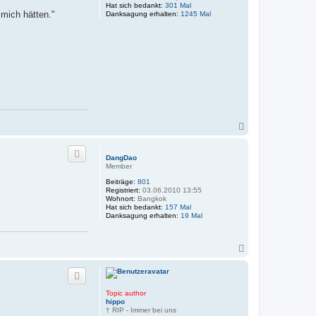
Hat sich bedankt:
301 Mal
 mich hätten."
Danksagung erhalten:
1245 Mal
N
a
c
h
DangDao
o
Member
b
Beiträge:
801
e
Registriert:
03.06.2010 13:55
n
Wohnort:
Bangkok
Hat sich bedankt:
157 Mal
Danksagung erhalten:
19 Mal
N
a
c
h
o
Topic author
b
hippo
e
† RIP - Immer bei uns