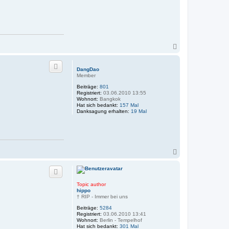
N
a
c
h
DangDao
o
Member
b
Beiträge:
801
e
Registriert:
03.06.2010 13:55
n
Wohnort:
Bangkok
Hat sich bedankt:
157 Mal
Danksagung erhalten:
19 Mal
N
a
c
h
o
Topic author
b
hippo
e
† RIP - Immer bei uns
n
Beiträge:
5284
Registriert:
03.06.2010 13:41
Wohnort:
Berlin - Tempelhof
Hat sich bedankt:
301 Mal