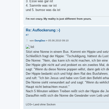
3. Esse was gar ist
4. Sammle was rar ist
und 5. bumse was da ist
I'm not crazy. My reality is just different from yours.
Re: Auflockerung :-)
#7
B
von
DangDao
»
05.06.2010 09:10
e
i
t
Sitzt eine Nonne in einem Bus. Kommt ein Hippie und setzt
r
a
Schließlich fragt der Hippie: "Tschuldigung, hättest du Lus
g
Die Nonne: "Nein, das kann ich nicht machen, ich bin eine 
Der Hippie gibt nicht auf und probiert es ein zweites Mal, d
sagt: "Wenn du diese Nonne poppen willst, dann geb ich di
Der Hippie bedankt sich und folgt dem Rat des Busfahrers.
und ruft: "Ich bin Jesus und habe von Gott den Befehl erha
Die Nonne sieht verwundert auf und sagt: "Wenn du wirklic
Haupt nicht betrachten musst."
Nach 5 Minuten wildem Treiben reißt sich der Hippie die Je
Daraufhin reißt sich die Nonne die Gewänder vom Leib und ru
LOS= Land ohne Socken