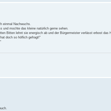
ch einmal Nachwuchs.
 und mochte das kleine natürlich gerne sehen.
itten Bitten lehnt sie energisch ab und der Bürgermeister verlässt erbost das 
at doch so höflich gefragt!"
"
buch.