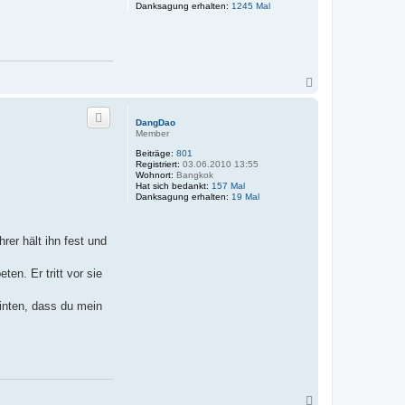
Danksagung erhalten:
1245 Mal
N
a
c
h
DangDao
o
Member
b
Beiträge:
801
e
Registriert:
03.06.2010 13:55
n
Wohnort:
Bangkok
Hat sich bedankt:
157 Mal
Danksagung erhalten:
19 Mal
rer hält ihn fest und
n. Er tritt vor sie
hinten, dass du mein
N