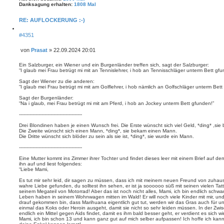
c
Danksagung erhalten:
1808 Mal
h
e
RE: AUFLOCKERUNG :-)
Z
#4351
i
t
i
von
Prasat
»
22.09.2024 20:01
e
B
r
e
Ein Salzburger, ein Wiener und ein Burgenländer treffen sich, sagt der Salzburger:
e
i
“I glaub mei Frau betrügt mi mit an Tennislehrer, i hob an Tennisschläger unterm Bett gfu
n
t
Sagt der Wiener zu die anderen:
r
“I glaub mei Frau betrügt mi mit am Golflehrer, i hob nämlich an Golfschläger unterm Bet
a
g
Sagt der Burgenländer:
“Na i glaub, mei Frau betrügt mi mit am Pferd, i hob an Jockey unterm Bett gfunden!”
------------------------------------------
Drei Blondinen haben je einen Wunsch frei. Die Erste wünscht sich viel Geld, *ding* ,sie
Die Zweite wünscht sich einen Mann, *ding*, sie bekam einen Mann.
Die Dritte wünscht sich blöder zu sein als sie ist, *ding*, sie wurde ein Mann.
------------------------------------------
Eine Mutter kommt ins Zimmer ihrer Tochter und findet dieses leer mit einem Brief auf d
ihn auf und liest folgendes:
“Liebe Mami,
Es tut mir sehr leid, dir sagen zu müssen, dass ich mit meinem neuen Freund von zuha
wahre Liebe gefunden, du solltest ihn sehen, er ist ja soooooo süß mit seinen vielen Ta
seinem Megateil von Motorrad! Aber das ist noch nicht alles, Mami, ich bin endlich schwa
Leben haben in seinem Wohnwagen mitten im Wald! Er will noch viele Kinder mit mir, un
drauf gekommen bin, dass Marihuana eigentlich gut tut, werden wir das Gras auch für
einmal das Koks oder Heroin ausgeht, damit sie nicht so sehr leiden müssen. In der Zwis
endlich ein Mittel gegen Aids findet, damit es ihm bald besser geht, er verdient es sich w
Mami, ich bin schon 13 und kann ganz gut auf mich selber aufpassen! Ich hoffe ich ka