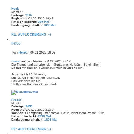
Henk
Member
Beiträge:
2107
Registriert:
03.06.2010 16:43
Hat sich bedankt:
380 Mal
Danksagung erhalten:
322 Mal
RE: AUFLOCKERUNG :-)
Z
#4355
i
t
i
von
Henk
»
06.01.2025 18:09
e
B
r
e
Prasat
hat geschrieben:
04.01.2025 22:59
e
i
Die Treppe rauf auf allen vier - Stuttgarter Hofbräu - So ein Bier!
n
Da fällt mir glatt ein 4 Zeiler aus meinen Jugend ein:
t
r
Jetzt bin ich 16 Jahre alt,
a
und schon in der Trinkerheilanstalt.
g
Das verdanke ich Dir,
Stuttgarter Hofbräu -So ein Bier!
Prasat
Member
Beiträge:
2450
Registriert:
03.06.2010 22:05
Wohnort:
Ludwigsburg, manchmal HuaHin, nicht mehr Prasat, Surin
Hat sich bedankt:
1390 Mal
Danksagung erhalten:
1808 Mal
RE: AUFLOCKERUNG :-)