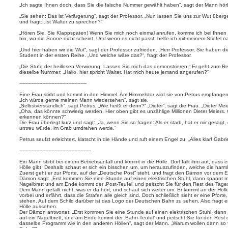
„Ich sagte Ihnen doch, dass Sie die falsche Nummer gewählt haben“, sagt der Mann hörb
„Sie sehen: Das ist Verärgerung“, sagt der Professor. „Nun lassen Sie uns zur Wut übe
und fragt: „Ist Walter zu sprechen?“
„Hören Sie, Sie Klappspaten! Wenn Sie mich noch einmal anrufen, komme ich bei Ihnen v
hin, wo die Sonne nicht scheint. Und wenn es nicht passt, helfe ich mit meinem Stiefel n
„Und hier haben wir die Wut“, sagt der Professor zufrieden. „Herr Professor, Sie haben di
Student in der ersten Reihe. „Und welche wäre das?“, fragt der Professor.
„Die Stufe der heillosen Verwirrung. Lassen Sie mich das demonstrieren.“ Er geht zum R
dieselbe Nummer: „Hallo, hier spricht Walter. Hat mich heute jemand angerufen?“
--------------------------------------------
Eine Frau stirbt und kommt in den Himmel. Am Himmelstor wird sie von Petrus empfangen,
„Ich würde gerne meinen Mann wiedersehen“, sagt sie.
„Selbstverständlich“, sagt Petrus. „Wie heißt er denn?“ „Dieter“, sagt die Frau. „Dieter Mei
„Oha, das könnte schwierig werden. Hier oben gibt es unzählige Millionen Dieter Meiers. 
erkennen können?“
Die Frau überlegt kurz und sagt: „Ja, wenn Sie so fragen: Als er starb, hat er mir gesagt,
untreu würde, im Grab umdrehen werde.“
Petrus seufzt erleichtert, klatscht in die Hände und ruft einem Engel zu: „Alles klar! Gabri
-----------------------------------------------
Ein Mann stirbt bei einem Betriebsunfall und kommt in die Hölle. Dort fällt ihm auf, das
Hölle gibt. Deshalb schaut er sich ein bisschen um, um herauszufinden, welche die harml
Zuerst geht er zur Pforte, auf der „Deutsche Post“ steht, und fragt den Dämon vor dem Ei
Dämon sagt: „Erst kommen Sie eine Stunde auf einen elektrischen Stuhl, dann spannt ma
Nagelbrett und am Ende kommt der ‚Post-Teufel‘ und peitscht Sie für den Rest des Tage
Dem Mann gefällt nicht, was er da hört, und schaut sich weiter um. Er kommt an der Hö
vorbei und erfährt, dass die Strafen alle gleich sind. Doch schließlich sieht er eine Pfor
stehen. Auf dem Schild darüber ist das Logo der Deutschen Bahn zu sehen. Also fragt e
Hölle aussehen.
Der Dämon antwortet: „Erst kommen Sie eine Stunde auf einen elektrischen Stuhl, dann
auf ein Nagelbrett, und am Ende kommt der ‚Bahn-Teufel‘ und peitscht Sie für den Rest 
dasselbe Programm wie in den anderen Höllen“, sagt der Mann. „Warum wollen dann so v