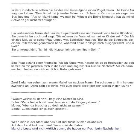
------------------------------------------
In der Grundschule sollten die Kinder als Hausaufgabe einen Vogel malen. Die kleine Susi
fragt der Lehrer: "Dein Vogel hat ja weder Beine noch Schwanz. Kannst du mir sagen w
Susi heulend: "Als ich Mami fragte, wo man bei Vögeln die Beine hinmacht, hat sie mir ei
Schwanz gar nicht mehr fragen!"
------------------------------------------
Ein verheirateter Mann steht an der Supermarktkasse und bemerkt eine heiße Blondine,
Sie bemerkt ihn auch und sagt: "Sie müssen der Vater eines meiner Kinder sein!" Der Ma
einzige Mal, wo er seiner Frau untreu war. Schließlich fragt er: "Bist du die Stripperin, 
einem Polterabend genommen habe, während deine Kollegin mich ausgepeitscht, und mi
hat?"
Sie antwortet kühl: "Ich bin die Klassenlehrerin von ihrem Sohn!"
-------------------------------------------
Eine Frau erzählt einer Freundin: "Als ich jünger war, hasste ich es zu Hochzeiten zu g
kamen zu mir, pieksten mich in die Seite und sagten: "Du bist die Nächste!" Als ich dan
machen, haben sie mich endlich in Ruhe gelassen."
----------------------------------------------
Zwei Elefanten sehen zum ersten Mal einen nackten Mann. Sie schauen an ihm herunte
zweifelnd an. Dann sagt der eine: "Wie zum Teufel kriegt der sein Essen in den Mund?"
---------------------------------------------
"Warum weinst du denn?", fragt eine Mutter ihr Kind.
Sohn: "Papa hat sich mit dem Hammer auf die Finger gehauen."
Mutter: "Aber da brauchst du doch nicht zu weinen!"
Sohn: "Zuerst habe ich ja auch gelacht..."
----------------------------------------------
Wenn man in der Stadt abends fünf Bier trinkt, ist man Alkoholiker.
Auf dem Land trinkt man fünf Bier und ist der Fahrer.
Manche Leute sind nicht wirklich dumm, die haben nur Pech beim Nachdenken.