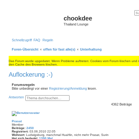
chookdee
Thailand Lounge
Schnellzugriff
FAQ
Regeln
Foren-Übersicht
offen für fast alle(s)
Unterhaltung
Das Forum wurde upgedatet. Wenn Probleme auftreten: Cookies vom Forum löschen und mit
den Cache des Browsers löschen.
Auflockerung :-)
Forumsregeln
Bitte unbedingt vor einer
Registrierung/Anmeldung
lesen.
S
E
Antworten
u
r
4362 Beiträge
c
w
h
e
e
i
t
i
e
t
Prasat
r
Member
t
Beiträge:
2450
e
Registriert:
03.06.2010 22:05
S
Wohnort:
Ludwigsburg, manchmal HuaHin, nicht mehr Prasat, Surin
u
Hat sich bedankt:
1390 Mal