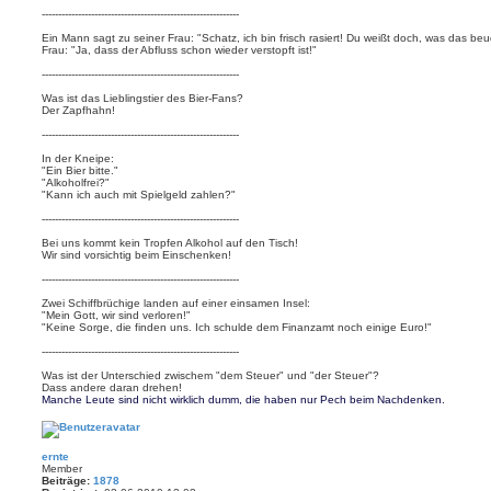
------------------------------------------------------------
Ein Mann sagt zu seiner Frau: "Schatz, ich bin frisch rasiert! Du weißt doch, was das be
Frau: "Ja, dass der Abfluss schon wieder verstopft ist!"
------------------------------------------------------------
Was ist das Lieblingstier des Bier-Fans?
Der Zapfhahn!
------------------------------------------------------------
In der Kneipe:
"Ein Bier bitte."
"Alkoholfrei?"
"Kann ich auch mit Spielgeld zahlen?"
------------------------------------------------------------
Bei uns kommt kein Tropfen Alkohol auf den Tisch!
Wir sind vorsichtig beim Einschenken!
------------------------------------------------------------
Zwei Schiffbrüchige landen auf einer einsamen Insel:
"Mein Gott, wir sind verloren!"
"Keine Sorge, die finden uns. Ich schulde dem Finanzamt noch einige Euro!"
------------------------------------------------------------
Was ist der Unterschied zwischem "dem Steuer" und "der Steuer"?
Dass andere daran drehen!
Manche Leute sind nicht wirklich dumm, die haben nur Pech beim Nachdenken.
ernte
Member
Beiträge:
1878