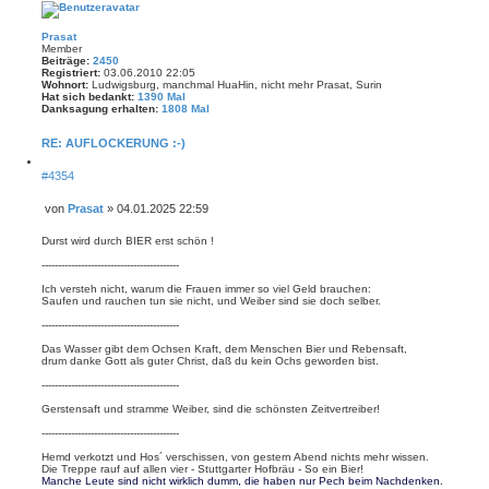
Prasat
Member
Beiträge:
2450
Registriert:
03.06.2010 22:05
Wohnort:
Ludwigsburg, manchmal HuaHin, nicht mehr Prasat, Surin
Hat sich bedankt:
1390 Mal
Danksagung erhalten:
1808 Mal
RE: AUFLOCKERUNG :-)
Z
#4354
i
t
i
von
Prasat
»
04.01.2025 22:59
e
B
r
e
Durst wird durch BIER erst schön !
e
i
n
------------------------------------------
t
r
Ich versteh nicht, warum die Frauen immer so viel Geld brauchen:
a
Saufen und rauchen tun sie nicht, und Weiber sind sie doch selber.
g
------------------------------------------
Das Wasser gibt dem Ochsen Kraft, dem Menschen Bier und Rebensaft,
drum danke Gott als guter Christ, daß du kein Ochs geworden bist.
------------------------------------------
Gerstensaft und stramme Weiber, sind die schönsten Zeitvertreiber!
------------------------------------------
Hemd verkotzt und Hos´ verschissen, von gestern Abend nichts mehr wissen.
Die Treppe rauf auf allen vier - Stuttgarter Hofbräu - So ein Bier!
Manche Leute sind nicht wirklich dumm, die haben nur Pech beim Nachdenken.