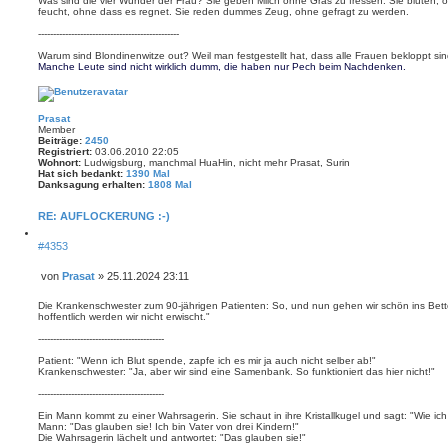
Was sind die vier Wunder der Frau? Sie geben Milch ohne Gras zu fressen. Sie bluten, 
feucht, ohne dass es regnet. Sie reden dummes Zeug, ohne gefragt zu werden.
-----------------------------------------------
Warum sind Blondinenwitze out? Weil man festgestellt hat, dass alle Frauen bekloppt sin
Manche Leute sind nicht wirklich dumm, die haben nur Pech beim Nachdenken.
Prasat
Member
Beiträge:
2450
Registriert:
03.06.2010 22:05
Wohnort:
Ludwigsburg, manchmal HuaHin, nicht mehr Prasat, Surin
Hat sich bedankt:
1390 Mal
Danksagung erhalten:
1808 Mal
RE: AUFLOCKERUNG :-)
Z
#4353
i
t
i
von
Prasat
»
25.11.2024 23:11
e
B
r
e
Die Krankenschwester zum 90-jährigen Patienten: So, und nun gehen wir schön ins Bettc
e
i
hoffentlich werden wir nicht erwischt."
n
t
------------------------------------------
r
a
Patient: "Wenn ich Blut spende, zapfe ich es mir ja auch nicht selber ab!"
g
Krankenschwester: "Ja, aber wir sind eine Samenbank. So funktioniert das hier nicht!"
------------------------------------------
Ein Mann kommt zu einer Wahrsagerin. Sie schaut in ihre Kristallkugel und sagt: "Wie ich
Mann: "Das glauben sie! Ich bin Vater von drei Kindern!"
Die Wahrsagerin lächelt und antwortet: "Das glauben sie!"