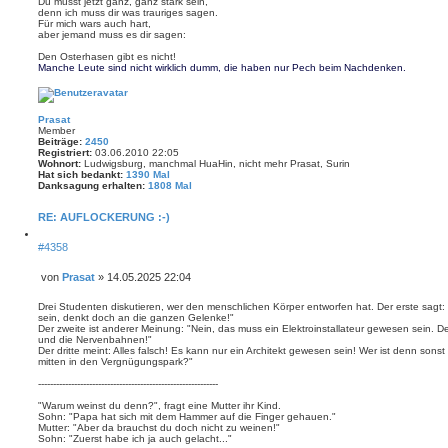
Du musst jetzt ganz, ganz stark sein,
denn ich muss dir was trauriges sagen.
Für mich wars auch hart,
aber jemand muss es dir sagen:
Den Osterhasen gibt es nicht!
Manche Leute sind nicht wirklich dumm, die haben nur Pech beim Nachdenken.
Prasat
Member
Beiträge:
2450
Registriert:
03.06.2010 22:05
Wohnort:
Ludwigsburg, manchmal HuaHin, nicht mehr Prasat, Surin
Hat sich bedankt:
1390 Mal
Danksagung erhalten:
1808 Mal
RE: AUFLOCKERUNG :-)
Z
#4358
i
t
i
von
Prasat
»
14.05.2025 22:04
e
B
r
e
Drei Studenten diskutieren, wer den menschlichen Körper entworfen hat. Der erste sa
e
i
sein, denkt doch an die ganzen Gelenke!"
n
Der zweite ist anderer Meinung: "Nein, das muss ein Elektroinstallateur gewesen sein. 
t
und die Nervenbahnen!"
r
Der dritte meint: Alles falsch! Es kann nur ein Architekt gewesen sein! Wer ist denn son
a
mitten in den Vergnügungspark?"
g
------------------------------------------------------------
"Warum weinst du denn?", fragt eine Mutter ihr Kind.
Sohn: "Papa hat sich mit dem Hammer auf die Finger gehauen."
Mutter: "Aber da brauchst du doch nicht zu weinen!"
Sohn: "Zuerst habe ich ja auch gelacht..."