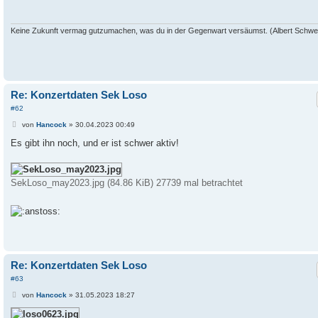
r
a
g
Keine Zukunft vermag gutzumachen, was du in der Gegenwart versäumst. (Albert Schwei
Re: Konzertdaten Sek Loso
#62
B
von
Hancock
»
30.04.2023 00:49
e
i
Es gibt ihn noch, und er ist schwer aktiv!
t
r
a
g
SekLoso_may2023.jpg (84.86 KiB) 27739 mal betrachtet
Re: Konzertdaten Sek Loso
#63
B
von
Hancock
»
31.05.2023 18:27
e
i