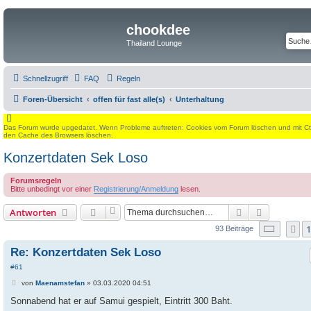
chookdee
Thailand Lounge
Schnellzugriff
FAQ
Regeln
Foren-Übersicht
offen für fast alle(s)
Unterhaltung
Das Forum wurde upgedatet. Wenn Probleme auftreten: Cookies vom Forum löschen und mit Ctrl
den Cache des Browsers löschen.
Konzertdaten Sek Loso
Forumsregeln
Bitte unbedingt vor einer
Registrierung/Anmeldung
lesen.
Suche
Erweiterte
Antworten
Seite
7
1
V
93 Beiträge
Re: Konzertdaten Sek Loso
#61
B
von
Maenamstefan
»
03.03.2020 04:51
e
i
Sonnabend hat er auf Samui gespielt, Eintritt 300 Baht.
t