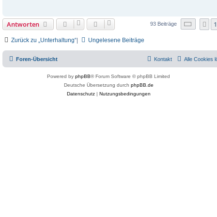
Seite
7
Antworten
1
V
93 Beiträge
Zurück zu „Unterhaltung“
|
Ungelesene Beiträge
Foren-Übersicht
Kontakt
Alle Cookies 
Powered by
phpBB
® Forum Software © phpBB Limited
Deutsche Übersetzung durch
phpBB.de
Datenschutz
|
Nutzungsbedingungen