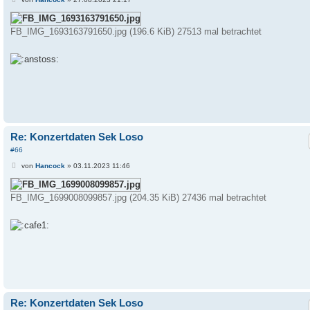
e
i
t
FB_IMG_1693163791650.jpg (196.6 KiB) 27513 mal betrachtet
r
a
g
Re: Konzertdaten Sek Loso
#66
B
von
Hancock
»
03.11.2023 11:46
e
i
t
FB_IMG_1699008099857.jpg (204.35 KiB) 27436 mal betrachtet
r
a
g
Re: Konzertdaten Sek Loso