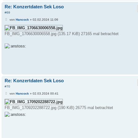
Re: Konzertdaten Sek Loso
#69
B
von
Hancock
»
02.02.2024 11:06
e
i
t
FB_IMG_1706630006558.jpg (135.17 KiB) 27165 mal betrachtet
r
a
g
Re: Konzertdaten Sek Loso
#70
B
von
Hancock
»
02.03.2024 00:41
e
i
t
FB_IMG_1709202288722.jpg (190 KiB) 26775 mal betrachtet
r
a
g