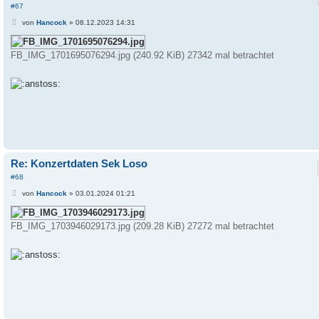
#67
B
von
Hancock
»
08.12.2023 14:31
e
i
t
FB_IMG_1701695076294.jpg (240.92 KiB) 27342 mal betrachtet
r
a
g
Re: Konzertdaten Sek Loso
#68
B
von
Hancock
»
03.01.2024 01:21
e
i
t
FB_IMG_1703946029173.jpg (209.28 KiB) 27272 mal betrachtet
r
a
g