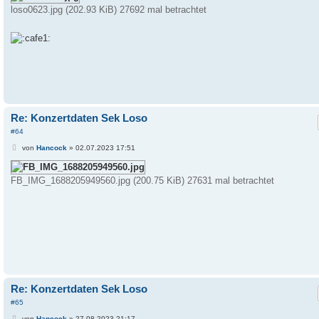
t
loso0623.jpg (202.93 KiB) 27692 mal betrachtet
r
a
g
Re: Konzertdaten Sek Loso
#64
B
von
Hancock
»
02.07.2023 17:51
e
i
t
FB_IMG_1688205949560.jpg (200.75 KiB) 27631 mal betrachtet
r
a
g
Re: Konzertdaten Sek Loso
#65
B
von
Hancock
»
27.08.2023 21:17