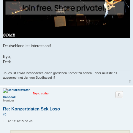
Deutschland ist interessant!
Bye,
Derk
Ja, es ist etwas besonderes einen göttlichen Körper zu haben - aber musste es
ausgerechnet der von Buddha sein?
Topic author
Hancock
Member
Re: Konzertdaten Sek Loso
#6
B
20.12.2015 00:43
e
i
t