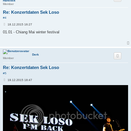
Hancock
Member
Re: Konzertdaten Sek Loso
#4
B
18.12.2015 16:27
e
i
01.01 - Chiang Mai winter festival
t
r
a
g
Derk
Member
Re: Konzertdaten Sek Loso
#5
B
19.12.2015 18:47
e
i
t
r
a
g