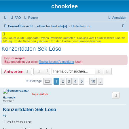
chookdee
FAQ
Regeln
Anmelden
S
Foren-Übersicht
offen für fast alle(s)
Unterhaltung
u
Das Forum wurde upgedatet. Wenn Probleme auftreten: Cookies vom Forum löschen und mit
c
Ctrl/Strg+F5 die Seite neu geladen. U.U. den Cache des Browsers löschen.
h
Konzertdaten Sek Loso
e
Forumsregeln
Bitte unbedingt vor einer
Registrierung/Anmeldung
lesen.
Suche
Erweiterte
Antworten
Seite
1
von
10
1
2
3
4
5
10
Nächste
93 Beiträge
…
Topic author
Hancock
Member
Konzertdaten Sek Loso
#1
B
03.12.2015 22:37
e
i