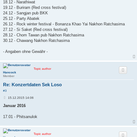
18.12 - Narathiwat
19.12 - Buriram (Red cross festival)
24.12 - Sangjan pub BKK
25.12 - Party Abatek
26.12 - Rock winter festival - Bonanza Khao Yai Nakhon Ratchasima
27.12 - Si Saket (Red cross festival)
28.12 - Chom Tawan pub Nakhon Ratchasima
30.12 - Chawang Nakhon Ratchasima
- Angaben ohne Gewähr -
Topic author
Hancock
Member
Re: Konzertdaten Sek Loso
#3
B
15.12.2015 14:06
e
i
Januar 2016
t
r
a
17.01 - Phitsanulok
g
Topic author