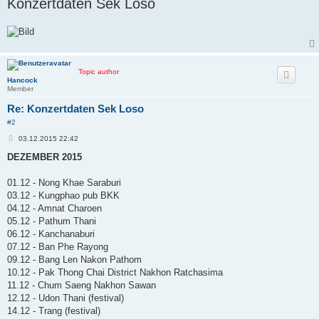
Konzertdaten Sek Loso
t
r
a
g
Topic author
Hancock
Member
Re: Konzertdaten Sek Loso
#2
B
03.12.2015 22:42
e
i
DEZEMBER 2015
t
r
a
01.12 - Nong Khae Saraburi
g
03.12 - Kungphao pub BKK
04.12 - Amnat Charoen
05.12 - Pathum Thani
06.12 - Kanchanaburi
07.12 - Ban Phe Rayong
09.12 - Bang Len Nakon Pathom
10.12 - Pak Thong Chai District Nakhon Ratchasima
11.12 - Chum Saeng Nakhon Sawan
12.12 - Udon Thani (festival)
14.12 - Trang (festival)