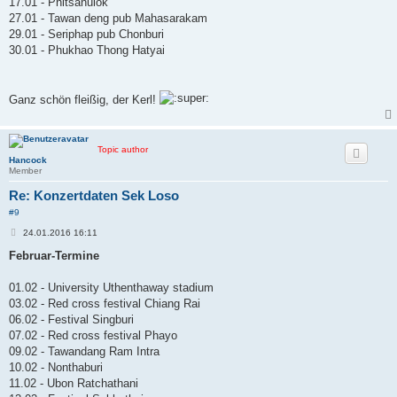
17.01 - Phitsanulok
t
27.01 - Tawan deng pub Mahasarakam
r
a
29.01 - Seriphap pub Chonburi
g
30.01 - Phukhao Thong Hatyai
Ganz schön fleißig, der Kerl!
Topic author
Hancock
Member
Re: Konzertdaten Sek Loso
#9
B
24.01.2016 16:11
e
i
Februar-Termine
t
r
a
01.02 - University Uthenthaway stadium
g
03.02 - Red cross festival Chiang Rai
06.02 - Festival Singburi
07.02 - Red cross festival Phayo
09.02 - Tawandang Ram Intra
10.02 - Nonthaburi
11.02 - Ubon Ratchathani