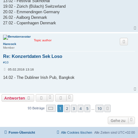
13.02 - Festival Sukhothai
19.02 - Zürich (Bülach) Switzerland
20.02 - Emmendingen Germany
26.02 - Aalborg Denmark
27.02 - Copenhagen Denmark
Topic author
Hancock
Member
Re: Konzertdaten Sek Loso
#10
B
05.02.2016 13:16
e
i
14.02 - The Dubliner Irish Pub, Bangkok
t
r
a
g
Antworten
Seite
1
von
10
1
2
3
4
5
10
Nächste
93 Beiträge
…
Gehe zu
Foren-Übersicht
Alle Cookies löschen
Alle Zeiten sind
UTC+02:00