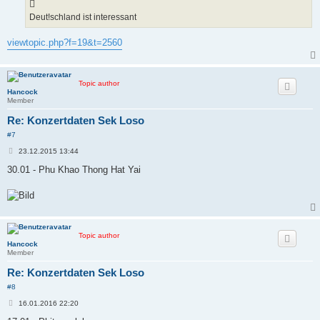
r
a
Deut!schland ist interessant
g
viewtopic.php?f=19&t=2560
Topic author
Hancock
Member
Re: Konzertdaten Sek Loso
#7
B
23.12.2015 13:44
e
i
30.01 - Phu Khao Thong Hat Yai
t
r
a
g
Topic author
Hancock
Member
Re: Konzertdaten Sek Loso
#8
B
16.01.2016 22:20
e
i