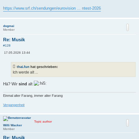
r
a
https://www.srf.ch/sendungen/eurovision ... ntest-2026
g
dogmai
Member
Re: Musik
#128
B
17.05.2026 13:44
e
i
t
thai.fun
hat geschrieben:
r
a
Ich werde alt ...
g
Hä? Wir
sind
alt
Einmal alter Farang, immer alter Farang
Vergangenheit
Topic author
Willi Wacker
Member
Re: Musik