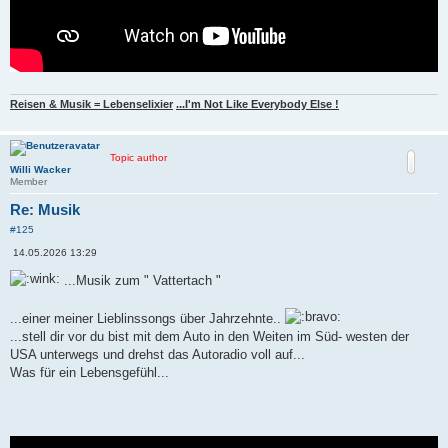
Reisen & Musik = Lebenselixier
...I'm Not Like Everybody Else !
Topic author
Willi Wacker
Member
Re: Musik
#125
B
14.05.2026 13:29
e
i
...Musik zum " Vattertach "
t
r
a
...einer meiner Lieblinssongs über Jahrzehnte..
g
...stell dir vor du bist mit dem Auto in den Weiten im Süd- westen der
USA unterwegs und drehst das Autoradio voll auf...
Was für ein Lebensgefühl...