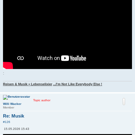
:
Reisen & Musik = Lebenselixier
...I'm Not Like Everybody Else !
Topic author
Willi Wacker
Member
Re: Musik
#126
B
15.05.2026 15:43
e