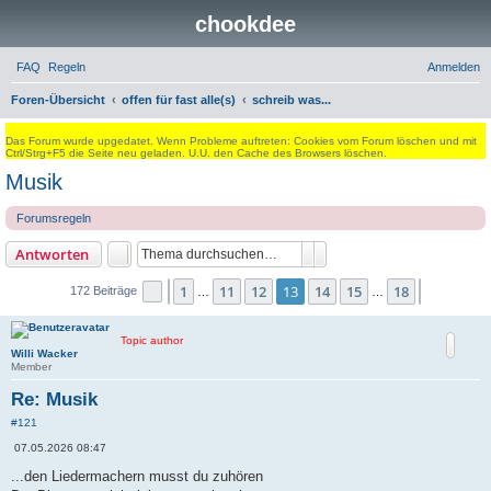
chookdee
FAQ
Regeln
Anmelden
S
Foren-Übersicht
offen für fast alle(s)
schreib was...
u
Das Forum wurde upgedatet. Wenn Probleme auftreten: Cookies vom Forum löschen und mit
c
Ctrl/Strg+F5 die Seite neu geladen. U.U. den Cache des Browsers löschen.
Musik
h
e
Forumsregeln
Suche
Erweiterte Suche
Antworten
1
11
12
13
14
15
18
Seite
Vorherige
13
von
18
Nächste
172 Beiträge
…
…
Topic author
Willi Wacker
Member
Re: Musik
#121
B
07.05.2026 08:47
e
i
...den Liedermachern musst du zuhören
t