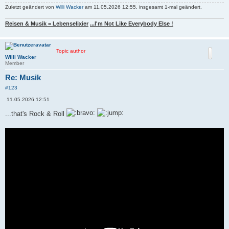
Zuletzt geändert von
Willi Wacker
am 11.05.2026 12:55, insgesamt 1-mal geändert.
Reisen & Musik = Lebenselixier
...I'm Not Like Everybody Else !
Topic author
Willi Wacker
Member
Re: Musik
#123
B
11.05.2026 12:51
e
i
...that's Rock & Roll
t
r
a
g