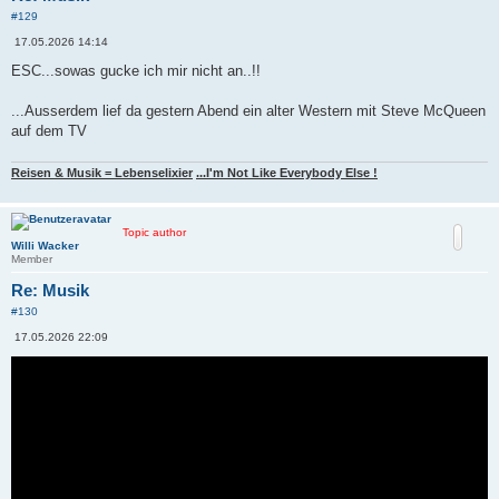
#129
B
17.05.2026 14:14
e
i
ESC...sowas gucke ich mir nicht an..!!
t
r
a
...Ausserdem lief da gestern Abend ein alter Western mit Steve McQueen
g
auf dem TV
Reisen & Musik = Lebenselixier
...I'm Not Like Everybody Else !
Topic author
Willi Wacker
Member
Re: Musik
#130
B
17.05.2026 22:09
e
i
t
r
a
g