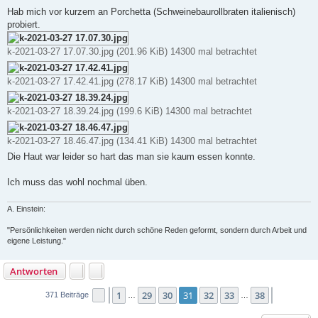
r
a
Hab mich vor kurzem an Porchetta (Schweinebaurollbraten italienisch)
g
probiert.
k-2021-03-27 17.07.30.jpg (201.96 KiB) 14300 mal betrachtet
k-2021-03-27 17.42.41.jpg (278.17 KiB) 14300 mal betrachtet
k-2021-03-27 18.39.24.jpg (199.6 KiB) 14300 mal betrachtet
k-2021-03-27 18.46.47.jpg (134.41 KiB) 14300 mal betrachtet
Die Haut war leider so hart das man sie kaum essen konnte.
Ich muss das wohl nochmal üben.
A. Einstein:
"Persönlichkeiten werden nicht durch schöne Reden geformt, sondern durch Arbeit und
eigene Leistung."
Antworten
1
29
30
31
32
33
38
Seite
Vorherige
31
von
38
Nächste
371 Beiträge
…
…