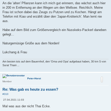
An die 'alten' Pflanzen kann ich mich gut erinnern, das wächst auch hier
in 200 m Entfernung an den Wegen um den Wellsee. Reichlich. Meine
Frau ist schon dabei das Zeugs zu Putzen und zu Kochen. Hängt am
Telefon mit Kiao und erzählt über den 'Japan-Knöterich'. Man lernt nie
aus.
Habe auf dem Bild zum Größenvergleich ein Nusskeks-Packerl daneben
gelegt...
Naturgemüsige Grüße aus dem Norden!
Lukchang & Frau
Am besten ists auf dem Bauernhof, den 'Oma und Opa' aufgebaut haben, 30 km S von
Surat Thani ...
Peter-Horst
Member
Re: Was gab es heute zu essen?
#310
B
27.04.2021 11:03
e
i
Mal was aus der nicht Thai Ecke.
t