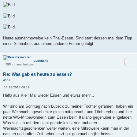
a
g
Heute ausnahmsweise kein Thai-Essen. Sind statt dessen mal dem Tipp
eines Schreibers aus einem anderen Forum gefolgt.
Lukchang
† RIP - Immer bei uns
Re: Was gab es heute zu essen?
#302
B
13.12.2018 00:19
e
i
Hallo aus Kiel! Mal wieder Essen und etwas mehr...
t
r
a
Wir sind am Sonntag nach Lübeck zu meiner Tochter gefahren, haben ein
g
paar Weihnachtsgeschenke gleich mitgebracht und Töchterchen und ihre
nette WG-Mitbewohnerin zum Essen beim Italiano gegenüber eingeladen.
Was soll ich mit den nicht gerade leicht verstaubaren
Weihnachtsgeschenken weiter warten, eine Mikrowelle kann man in der
nassen und kalten Zeit schon jetzt gut gebrauchen (für heisse