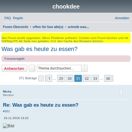
chookdee
FAQ
Regeln
Anmelden
S
Foren-Übersicht
offen für fast alle(s)
schreib was...
u
Das Forum wurde upgedatet. Wenn Probleme auftreten: Cookies vom Forum löschen und mit
c
Ctrl/Strg+F5 die Seite neu geladen. U.U. den Cache des Browsers löschen.
Was gab es heute zu essen?
h
e
Forumsregeln
Suche
Erweiterte Suche
Antworten
1
29
30
31
32
33
38
Seite
Vorherige
31
von
38
Nächste
371 Beiträge
…
…
Micha
Member
Re: Was gab es heute zu essen?
#301
B
10.11.2018 13:22
e
i
t
r