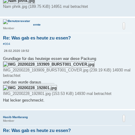
Nam phrik.jpg (189.75 KiB) 14951 mal betrachtet
ernte
Member
Re: Was gab es heute zu essen?
#304
B
28.02.2020 19:52
e
i
Grundlage für das heuteige essen war diese Packung
t
r
a
IMG_20200228_193909_BURST001_COVER.jpg (239.19 KiB) 14930 mal
g
betrachtet
und das wurde daraus...........
IMG_20200228_192801.jpg (153.53 KiB) 14930 mal betrachtet
Hat lecker geschmeckt.
Hasib Manfarang
Member
Re: Was gab es heute zu essen?