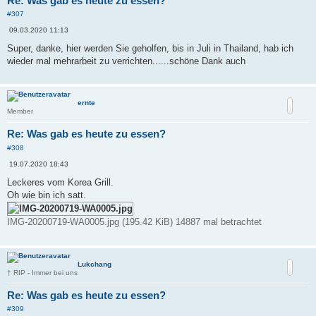
Re: Was gab es heute zu essen?
#307
B
09.03.2020 11:13
e
i
Super, danke, hier werden Sie geholfen, bis in Juli in Thailand, hab ich
t
wieder mal mehrarbeit zu verrichten......schöne Dank auch
r
a
g
ernte
Member
Re: Was gab es heute zu essen?
#308
B
19.07.2020 18:43
e
i
Leckeres vom Korea Grill.
t
Oh wie bin ich satt.
r
a
g
IMG-20200719-WA0005.jpg (195.42 KiB) 14887 mal betrachtet
Lukchang
† RIP - Immer bei uns
Re: Was gab es heute zu essen?
#309