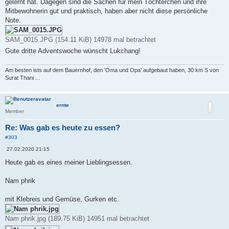
gelernt hat. Dagegen sind die Sachen für mein Töchterchen und ihre
Mitbewohnerin gut und praktisch, haben aber nicht diese persönliche
Note.
SAM_0015.JPG (154.11 KiB) 14978 mal betrachtet
Gute dritte Adventswoche wünscht Lukchang!
Am besten ists auf dem Bauernhof, den 'Oma und Opa' aufgebaut haben, 30 km S von
Surat Thani ...
ernte
Member
Re: Was gab es heute zu essen?
#303
B
27.02.2020 21:15
e
i
Heute gab es eines meiner Lieblingsessen.
t
r
a
Nam phrik
g
mit Klebreis und Gemüse, Gurken etc.
Nam phrik.jpg (189.75 KiB) 14951 mal betrachtet