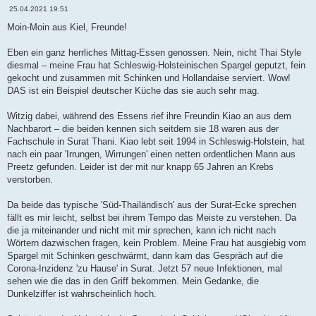
B
25.04.2021 19:51
e
i
Moin-Moin aus Kiel, Freunde!
t
r
a
Eben ein ganz herrliches Mittag-Essen genossen. Nein, nicht Thai Style
g
diesmal – meine Frau hat Schleswig-Holsteinischen Spargel geputzt, fein
gekocht und zusammen mit Schinken und Hollandaise serviert. Wow!
DAS ist ein Beispiel deutscher Küche das sie auch sehr mag.
Witzig dabei, während des Essens rief ihre Freundin Kiao an aus dem
Nachbarort – die beiden kennen sich seitdem sie 18 waren aus der
Fachschule in Surat Thani. Kiao lebt seit 1994 in Schleswig-Holstein, hat
nach ein paar 'Irrungen, Wirrungen' einen netten ordentlichen Mann aus
Preetz gefunden. Leider ist der mit nur knapp 65 Jahren an Krebs
verstorben.
Da beide das typische 'Süd-Thailändisch' aus der Surat-Ecke sprechen
fällt es mir leicht, selbst bei ihrem Tempo das Meiste zu verstehen. Da
die ja miteinander und nicht mit mir sprechen, kann ich nicht nach
Wörtern dazwischen fragen, kein Problem. Meine Frau hat ausgiebig vom
Spargel mit Schinken geschwärmt, dann kam das Gespräch auf die
Corona-Inzidenz 'zu Hause' in Surat. Jetzt 57 neue Infektionen, mal
sehen wie die das in den Griff bekommen. Mein Gedanke, die
Dunkelziffer ist wahrscheinlich hoch.