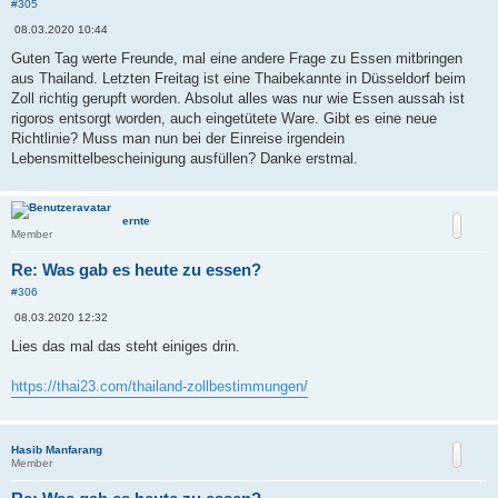
#305
B
08.03.2020 10:44
e
i
Guten Tag werte Freunde, mal eine andere Frage zu Essen mitbringen
t
aus Thailand. Letzten Freitag ist eine Thaibekannte in Düsseldorf beim
r
a
Zoll richtig gerupft worden. Absolut alles was nur wie Essen aussah ist
g
rigoros entsorgt worden, auch eingetütete Ware. Gibt es eine neue
Richtlinie? Muss man nun bei der Einreise irgendein
Lebensmittelbescheinigung ausfüllen? Danke erstmal.
ernte
Member
Re: Was gab es heute zu essen?
#306
B
08.03.2020 12:32
e
i
Lies das mal das steht einiges drin.
t
r
a
https://thai23.com/thailand-zollbestimmungen/
g
Hasib Manfarang
Member