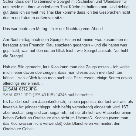
Schön dass der Holsteinische Spargel mit Schinken und 'Olandäse' für
uns beide mit ihrer wunderbaren Thai-Küche mithalten kann. Und richtig
gut dass ich so weit mit Thai klar komme dass ich bei Gesprächen nicht
dumm und stumm außen vor sitze.
Das war heute am Mittag – hier der Nachtrag vom Abend:
Am Nachmittag nach dem Spargel-Essen ist meine Frau zusammen mit
besagter alten Freundin Kiau spazieren gegangen – und die haben was
gepflückt, was auf den ersten Blick leicht wie Spargel aussah. Nur hohl
die Stängel.
Hab ein Bild gemacht, laut Kiao kann man das Zeugs essen – ich wollte
mich lieber davon überzeugen, dass man dieses auch mehrfach tun
könne – schließlich kann man auch alle Pilze essen, einige Sorten davon
allerdings nur einmal...
SAM_0372.JPG (195.49 KiB) 14345 mal betrachtet
Es handelt sich um Japanknöterich, fallopia japonica, der fast weltweit als
invasive Art (eingeschleppt, sich heftig verbreitend) eingestuft wird. IST
aber essbar, jung und zart sogar roh, hat nur ähnlich wie Rhabarber einen
hohen Gehalt an Oxalsäure also nicht im Übermaß. Kochen (wenn man
das Kochwasser nicht verwendet) oder Blanchieren vermindert den
Oxalsäure-Gehalt.