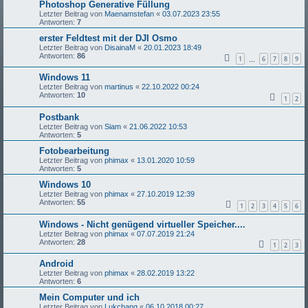
Photoshop Generative Füllung
Letzter Beitrag von
Maenamstefan
«
03.07.2023 23:55
Antworten:
7
erster Feldtest mit der DJI Osmo
Letzter Beitrag von
DisainaM
«
20.01.2023 18:49
Antworten:
86
1
6
7
8
9
…
Windows 11
Letzter Beitrag von
martinus
«
22.10.2022 00:24
Antworten:
10
1
2
Postbank
Letzter Beitrag von
Siam
«
21.06.2022 10:53
Antworten:
5
Fotobearbeitung
Letzter Beitrag von
phimax
«
13.01.2020 10:59
Antworten:
5
Windows 10
Letzter Beitrag von
phimax
«
27.10.2019 12:39
Antworten:
55
1
2
3
4
5
6
Windows - Nicht genügend virtueller Speicher....
Letzter Beitrag von
phimax
«
07.07.2019 21:24
Antworten:
28
1
2
3
Android
Letzter Beitrag von
phimax
«
28.02.2019 13:22
Antworten:
6
Mein Computer und ich
Letzter Beitrag von
Lukchang
«
06.10.2018 00:27