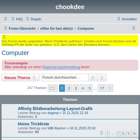
chookdee
FAQ
Regeln
Anmelden
S
Foren-Übersicht
offen für fast alle(s)
Computer
u
Das Forum wurde upgedatet. Wenn Probleme auftreten: Cookies vom Forum löschen und mit
c
Ctrl/Strg+F5 die Seite neu geladen. U.U. den Cache des Browsers löschen.
h
Computer
e
Forumsregeln
Bitte unbedingt vor einer
Registrierung/Anmeldung
lesen.
Suche
Erweiterte Suche
Neues Thema
Seite
1
von
17
1
2
3
4
5
17
Nächste
247 Themen
…
Themen
Affinity Bildberarbeitung-Layout-Grafik
Letzter Beitrag von
dogmai
«
15.11.2025 22:18
Antworten:
3
kleine Trickkiste
Letzter Beitrag von
Willi Wacker
«
04.11.2025 20:42
Antworten:
93
1
7
8
9
10
…