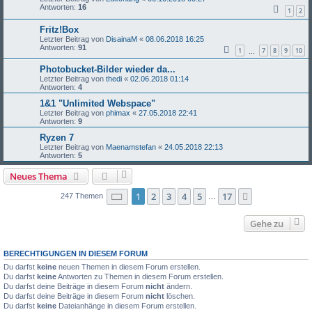
Antworten:
16
1
2
Fritz!Box
Letzter Beitrag von
DisainaM
«
08.06.2018 16:25
Antworten:
91
1
7
8
9
10
…
Photobucket-Bilder wieder da...
Letzter Beitrag von
thedi
«
02.06.2018 01:14
Antworten:
4
1&1 "Unlimited Webspace"
Letzter Beitrag von
phimax
«
27.05.2018 22:41
Antworten:
9
Ryzen 7
Letzter Beitrag von
Maenamstefan
«
24.05.2018 22:13
Antworten:
5
Neues Thema
Seite
1
von
17
1
2
3
4
5
17
Nächste
247 Themen
…
Gehe zu
BERECHTIGUNGEN IN DIESEM FORUM
Du darfst
keine
neuen Themen in diesem Forum erstellen.
Du darfst
keine
Antworten zu Themen in diesem Forum erstellen.
Du darfst deine Beiträge in diesem Forum
nicht
ändern.
Du darfst deine Beiträge in diesem Forum
nicht
löschen.
Du darfst
keine
Dateianhänge in diesem Forum erstellen.