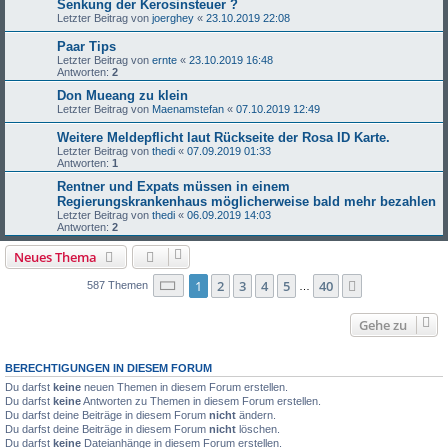
Senkung der Kerosinsteuer ?
Letzter Beitrag von
joerghey
«
23.10.2019 22:08
Paar Tips
Letzter Beitrag von
ernte
«
23.10.2019 16:48
Antworten:
2
Don Mueang zu klein
Letzter Beitrag von
Maenamstefan
«
07.10.2019 12:49
Weitere Meldepflicht laut Rückseite der Rosa ID Karte.
Letzter Beitrag von
thedi
«
07.09.2019 01:33
Antworten:
1
Rentner und Expats müssen in einem
Regierungskrankenhaus möglicherweise bald mehr bezahlen
Letzter Beitrag von
thedi
«
06.09.2019 14:03
Antworten:
2
Neues Thema
Seite
1
von
40
1
2
3
4
5
40
Nächste
587 Themen
…
Gehe zu
BERECHTIGUNGEN IN DIESEM FORUM
Du darfst
keine
neuen Themen in diesem Forum erstellen.
Du darfst
keine
Antworten zu Themen in diesem Forum erstellen.
Du darfst deine Beiträge in diesem Forum
nicht
ändern.
Du darfst deine Beiträge in diesem Forum
nicht
löschen.
Du darfst
keine
Dateianhänge in diesem Forum erstellen.