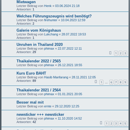
Mietwagen
Letzter Beitrag von
Henk
«
03.06.2024 21:18
Antworten:
1
Welches Führungszeugnis wird benötigt?
Letzter Beitrag von
firehunter
«
10.04.2023 12:59
Antworten:
2
Galerie vom Königshaus
Letzter Beitrag von
Lukchang
«
28.07.2022 19:53
Antworten:
1
Unruhen in Thailand 2020
Letzter Beitrag von
phimax
«
22.07.2022 12:11
Antworten:
29
1
2
3
Thaikalender 2022 / 2565
Letzter Beitrag von
phimax
«
26.12.2021 18:55
Kurs Euro BAHT
Letzter Beitrag von
Hasib Manfarang
«
28.11.2021 12:05
Antworten:
89
1
6
7
8
9
…
Thaikalender 2021 / 2564
Letzter Beitrag von
phimax
«
01.01.2021 20:05
Besser mal mit
Letzter Beitrag von
ernte
«
29.12.2020 12:25
newsticker +++ newsticker
Letzter Beitrag von
phimax
«
11.10.2020 14:52
Antworten:
42
1
2
3
4
5