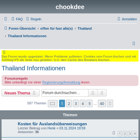
chookdee
FAQ
Regeln
Anmelden
Foren-Übersicht
offen für fast alle(s)
Thailand
Thailand Informationen
S
u
Das Forum wurde upgedatet. Wenn Probleme auftreten: Cookies vom Forum löschen und mit
c
Ctrl/Strg+F5 die Seite neu geladen. U.U. den Cache des Browsers löschen.
h
Thailand Informationen
e
Forumsregeln
Bitte unbedingt vor einer
Registrierung/Anmeldung
lesen.
Suche
Erweiterte Suche
Neues Thema
Seite
1
von
40
1
2
3
4
5
40
Nächste
587 Themen
…
Themen
Kosten für Auslandsüberweisungen
Letzter Beitrag von
Henk
«
03.11.2024 19:59
Antworten:
36
1
2
3
4