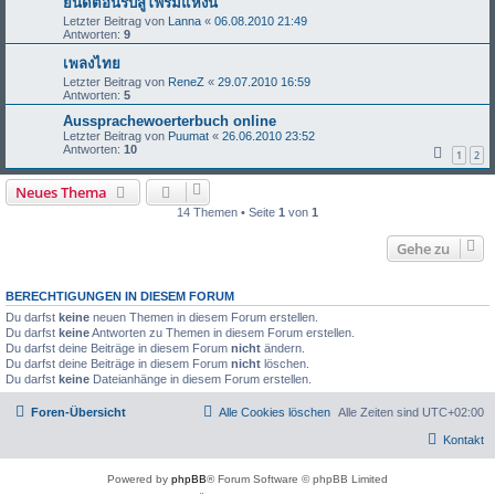
ยินดีตอนรับสู่โฟรัมแห่งนี้
Letzter Beitrag von
Lanna
«
06.08.2010 21:49
Antworten:
9
เพลงไทย
Letzter Beitrag von
ReneZ
«
29.07.2010 16:59
Antworten:
5
Aussprachewoerterbuch online
Letzter Beitrag von
Puumat
«
26.06.2010 23:52
Antworten:
10
1
2
Neues Thema
14 Themen • Seite
1
von
1
Gehe zu
BERECHTIGUNGEN IN DIESEM FORUM
Du darfst
keine
neuen Themen in diesem Forum erstellen.
Du darfst
keine
Antworten zu Themen in diesem Forum erstellen.
Du darfst deine Beiträge in diesem Forum
nicht
ändern.
Du darfst deine Beiträge in diesem Forum
nicht
löschen.
Du darfst
keine
Dateianhänge in diesem Forum erstellen.
Foren-Übersicht
Alle Cookies löschen
Alle Zeiten sind
UTC+02:00
Kontakt
Powered by
phpBB
® Forum Software © phpBB Limited