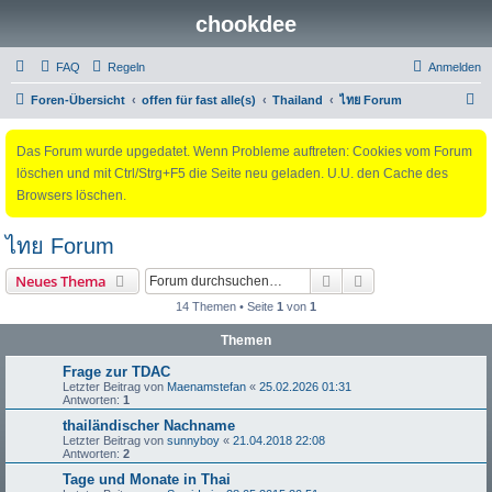
chookdee
FAQ
Regeln
Anmelden
S
Foren-Übersicht
offen für fast alle(s)
Thailand
ไทย Forum
u
Das Forum wurde upgedatet. Wenn Probleme auftreten: Cookies vom Forum
c
löschen und mit Ctrl/Strg+F5 die Seite neu geladen. U.U. den Cache des
h
Browsers löschen.
e
ไทย Forum
Suche
Erweiterte Suche
Neues Thema
14 Themen • Seite
1
von
1
Themen
Frage zur TDAC
Letzter Beitrag von
Maenamstefan
«
25.02.2026 01:31
Antworten:
1
thailändischer Nachname
Letzter Beitrag von
sunnyboy
«
21.04.2018 22:08
Antworten:
2
Tage und Monate in Thai