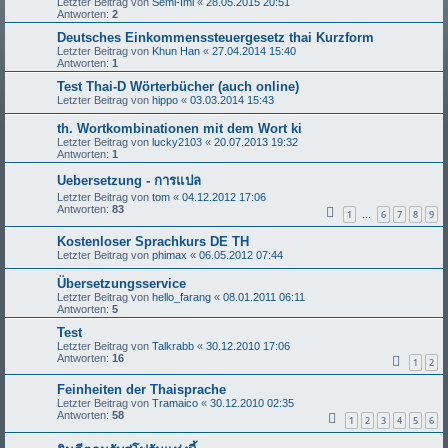
Letzter Beitrag von
Semi-Imi
«
28.05.2015 20:51
Antworten:
2
Deutsches Einkommenssteuergesetz thai Kurzform
Letzter Beitrag von
Khun Han
«
27.04.2014 15:40
Antworten:
1
Test Thai-D Wörterbücher (auch online)
Letzter Beitrag von
hippo
«
03.03.2014 15:43
th. Wortkombinationen mit dem Wort ki
Letzter Beitrag von
lucky2103
«
20.07.2013 19:32
Antworten:
1
Uebersetzung - การแปล
Letzter Beitrag von
tom
«
04.12.2012 17:06
Antworten:
83
1
6
7
8
9
…
Kostenloser Sprachkurs DE TH
Letzter Beitrag von
phimax
«
06.05.2012 07:44
Übersetzungsservice
Letzter Beitrag von
hello_farang
«
08.01.2011 06:11
Antworten:
5
Test
Letzter Beitrag von
Talkrabb
«
30.12.2010 17:06
Antworten:
16
1
2
Feinheiten der Thaisprache
Letzter Beitrag von
Tramaico
«
30.12.2010 02:35
Antworten:
58
1
2
3
4
5
6