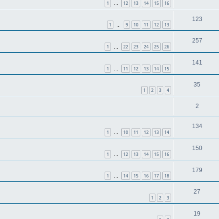
t
1
12
13
14
15
16
…
n
w
A
123
t
1
9
10
11
12
13
o
…
n
w
r
A
257
t
1
22
23
24
25
26
o
…
t
n
w
r
A
141
e
t
1
11
12
13
14
15
o
…
t
n
n
w
r
A
35
e
t
1
2
3
4
o
t
n
n
w
r
A
2
e
t
o
t
n
n
w
r
A
134
e
t
1
10
11
12
13
14
…
o
t
n
n
w
r
A
150
e
t
1
12
13
14
15
16
…
o
t
n
n
w
r
A
179
e
t
1
14
15
16
17
18
o
…
t
n
n
w
r
A
27
e
t
1
2
3
o
t
n
n
w
r
A
19
e
t