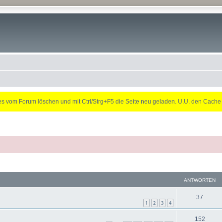
 vom Forum löschen und mit Ctrl/Strg+F5 die Seite neu geladen. U.U. den Cache
Suche
ANTWORTEN
A
37
1
2
3
4
n
A
152