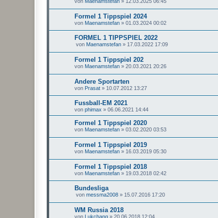
von
Maenamstefan
»
12.03.2025 06:45
Formel 1 Tippspiel 2024
von
Maenamstefan
»
01.03.2024 00:02
FORMEL 1 TIPPSPIEL 2022
von
Maenamstefan
»
17.03.2022 17:09
Formel 1 Tippspiel 202
von
Maenamstefan
»
20.03.2021 20:26
Andere Sportarten
von
Prasat
»
10.07.2012 13:27
Fussball-EM 2021
von
phimax
»
06.06.2021 14:44
Formel 1 Tippspiel 2020
von
Maenamstefan
»
03.02.2020 03:53
Formel 1 Tippspiel 2019
von
Maenamstefan
»
16.03.2019 05:30
Formel 1 Tippspiel 2018
von
Maenamstefan
»
19.03.2018 02:42
Bundesliga
von
messma2008
»
15.07.2016 17:20
WM Russia 2018
von
Lukchang
»
20.06.2018 12:04