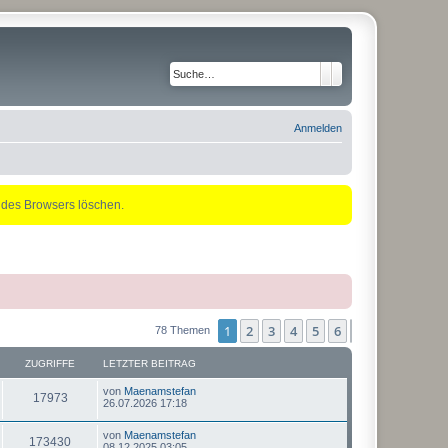
Suche
Erweiterte Suche
Anmelden
 des Browsers löschen.
1
2
3
4
5
6
Nächste
78 Themen
ZUGRIFFE
LETZTER BEITRAG
L
von
Maenamstefan
Z
17973
e
26.07.2026 17:18
t
u
z
L
von
Maenamstefan
t
Z
173430
e
08.12.2025 03:05