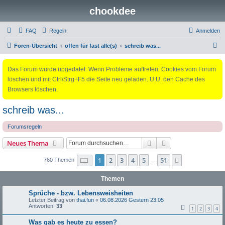
chookdee
FAQ
Regeln
Anmelden
S
Foren-Übersicht
offen für fast alle(s)
schreib was...
u
Das Forum wurde upgedatet. Wenn Probleme auftreten: Cookies vom Forum
c
löschen und mit Ctrl/Strg+F5 die Seite neu geladen. U.U. den Cache des
h
Browsers löschen.
e
schreib was...
Forumsregeln
Suche
Erweiterte Suche
Neues Thema
Seite
1
von
51
1
2
3
4
5
51
Nächste
760 Themen
…
Themen
Sprüche - bzw. Lebensweisheiten
Letzter Beitrag von
thai.fun
«
06.08.2026 Gestern 23:05
Antworten:
33
1
2
3
4
Was gab es heute zu essen?