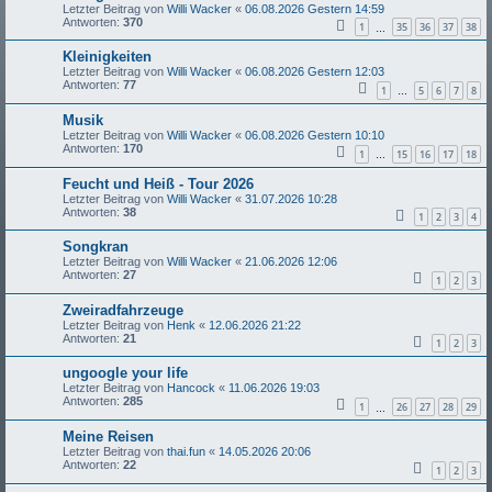
Letzter Beitrag von
Willi Wacker
«
06.08.2026 Gestern 14:59
Antworten:
370
1
35
36
37
38
…
Kleinigkeiten
Letzter Beitrag von
Willi Wacker
«
06.08.2026 Gestern 12:03
Antworten:
77
1
5
6
7
8
…
Musik
Letzter Beitrag von
Willi Wacker
«
06.08.2026 Gestern 10:10
Antworten:
170
1
15
16
17
18
…
Feucht und Heiß - Tour 2026
Letzter Beitrag von
Willi Wacker
«
31.07.2026 10:28
Antworten:
38
1
2
3
4
Songkran
Letzter Beitrag von
Willi Wacker
«
21.06.2026 12:06
Antworten:
27
1
2
3
Zweiradfahrzeuge
Letzter Beitrag von
Henk
«
12.06.2026 21:22
Antworten:
21
1
2
3
ungoogle your life
Letzter Beitrag von
Hancock
«
11.06.2026 19:03
Antworten:
285
1
26
27
28
29
…
Meine Reisen
Letzter Beitrag von
thai.fun
«
14.05.2026 20:06
Antworten:
22
1
2
3