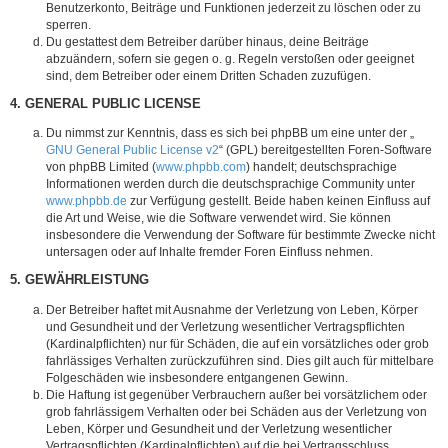
Benutzerkonto, Beiträge und Funktionen jederzeit zu löschen oder zu
sperren.
Du gestattest dem Betreiber darüber hinaus, deine Beiträge
abzuändern, sofern sie gegen o. g. Regeln verstoßen oder geeignet
sind, dem Betreiber oder einem Dritten Schaden zuzufügen.
4. GENERAL PUBLIC LICENSE
Du nimmst zur Kenntnis, dass es sich bei phpBB um eine unter der „
GNU General Public License v2
“ (GPL) bereitgestellten Foren-Software
von phpBB Limited (
www.phpbb.com
) handelt; deutschsprachige
Informationen werden durch die deutschsprachige Community unter
www.phpbb.de
zur Verfügung gestellt. Beide haben keinen Einfluss auf
die Art und Weise, wie die Software verwendet wird. Sie können
insbesondere die Verwendung der Software für bestimmte Zwecke nicht
untersagen oder auf Inhalte fremder Foren Einfluss nehmen.
5. GEWÄHRLEISTUNG
Der Betreiber haftet mit Ausnahme der Verletzung von Leben, Körper
und Gesundheit und der Verletzung wesentlicher Vertragspflichten
(Kardinalpflichten) nur für Schäden, die auf ein vorsätzliches oder grob
fahrlässiges Verhalten zurückzuführen sind. Dies gilt auch für mittelbare
Folgeschäden wie insbesondere entgangenen Gewinn.
Die Haftung ist gegenüber Verbrauchern außer bei vorsätzlichem oder
grob fahrlässigem Verhalten oder bei Schäden aus der Verletzung von
Leben, Körper und Gesundheit und der Verletzung wesentlicher
Vertragspflichten (Kardinalpflichten) auf die bei Vertragsschluss