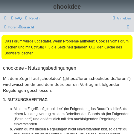
chookdee
FAQ
Regeln
Anmelden
S
Foren-Übersicht
u
Das Forum wurde upgedatet. Wenn Probleme auftreten: Cookies vom Forum
c
löschen und mit Ctrl/Strg+F5 die Seite neu geladen. U.U. den Cache des
h
Browsers löschen.
e
chookdee - Nutzungsbedingungen
Mit dem Zugriff auf „chookdee“ („https://forum.chookdee.de/forum“)
wird zwischen dir und dem Betreiber ein Vertrag mit folgenden
Regelungen geschlossen:
1. NUTZUNGSVERTRAG
Mit dem Zugriff auf „chookdee“ (im Folgenden „das Board“) schließt du
einen Nutzungsvertrag mit dem Betreiber des Boards ab (im Folgenden
„Betreiber“) und erklärst dich mit den nachfolgenden Regelungen
einverstanden.
Wenn du mit diesen Regelungen nicht einverstanden bist, so darfst du