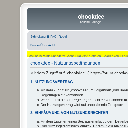
chookdee
Thailand Lounge
Schnellzugriff
FAQ
Regeln
Foren-Übersicht
Das Forum wurde upgedatet. Wenn Probleme auftreten: Cookies vom Forum l
chookdee - Nutzungsbedingungen
Mit dem Zugriff auf „chookdee“ („https://forum.chook
1. NUTZUNGSVERTRAG
Mit dem Zugriff auf „chookdee“ (im Folgenden „das Board
Regelungen einverstanden.
Wenn du mit diesen Regelungen nicht einverstanden bist,
Der Nutzungsvertrag wird auf unbestimmte Zeit geschlos
2. EINRÄUMUNG VON NUTZUNGSRECHTEN
Mit dem Erstellen eines Beitrags erteilst du dem Betrei
Das Nutzungsrecht nach Punkt 2, Unterpunkt a bleibt 