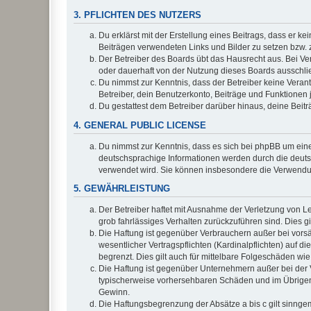
3. PFLICHTEN DES NUTZERS
Du erklärst mit der Erstellung eines Beitrags, dass er ke
Beiträgen verwendeten Links und Bilder zu setzen bzw.
Der Betreiber des Boards übt das Hausrecht aus. Bei V
oder dauerhaft von der Nutzung dieses Boards ausschlie
Du nimmst zur Kenntnis, dass der Betreiber keine Verantw
Betreiber, dein Benutzerkonto, Beiträge und Funktionen 
Du gestattest dem Betreiber darüber hinaus, deine Beit
4. GENERAL PUBLIC LICENSE
Du nimmst zur Kenntnis, dass es sich bei phpBB um eine
deutschsprachige Informationen werden durch die deu
verwendet wird. Sie können insbesondere die Verwendun
5. GEWÄHRLEISTUNG
Der Betreiber haftet mit Ausnahme der Verletzung von Le
grob fahrlässiges Verhalten zurückzuführen sind. Dies 
Die Haftung ist gegenüber Verbrauchern außer bei vors
wesentlicher Vertragspflichten (Kardinalpflichten) auf
begrenzt. Dies gilt auch für mittelbare Folgeschäden 
Die Haftung ist gegenüber Unternehmern außer bei der V
typischerweise vorhersehbaren Schäden und im Übrigen 
Gewinn.
Die Haftungsbegrenzung der Absätze a bis c gilt sinnge