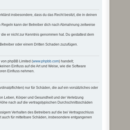
erklärst insbesondere, dass du das Recht besitzt, die in deinen
n Regeln kann der Betreiber dich nach Abmahnung zeitweise
er die er nicht zur Kenntnis genommen hat. Du gestattest dem
 Betreiber oder einem Dritten Schaden zuzufügen.
e von phpBB Limited (
www.phpbb.com
) handelt;
keinen Einfluss auf die Art und Weise, wie die Software
oren Einfluss nehmen.
inalpflichten) nur für Schäden, die auf ein vorsätzliches oder
von Leben, Körper und Gesundheit und der Verletzung
r Höhe nach auf die vertragstypischen Durchschnittsschäden
sigem Verhalten des Betreibers auf die bei Vertragsschluss
lt auch für mittelbare Schäden, insbesondere entgangenen