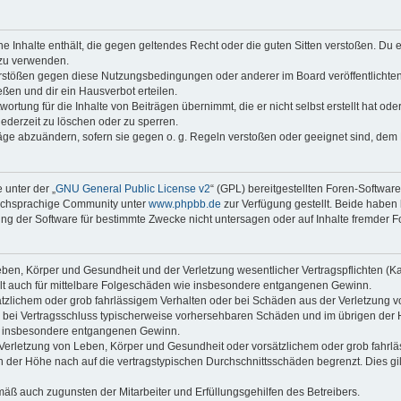
ine Inhalte enthält, die gegen geltendes Recht oder die guten Sitten verstoßen. Du 
 zu verwenden.
erstößen gegen diese Nutzungsbedingungen oder anderer im Board veröffentlichte
ßen und dir ein Hausverbot erteilen.
ortung für die Inhalte von Beiträgen übernimmt, die er nicht selbst erstellt hat od
jederzeit zu löschen oder zu sperren.
räge abzuändern, sofern sie gegen o. g. Regeln verstoßen oder geeignet sind, dem
 unter der „
GNU General Public License v2
“ (GPL) bereitgestellten Foren-Softwar
tschsprachige Community unter
www.phpbb.de
zur Verfügung gestellt. Beide haben 
g der Software für bestimmte Zwecke nicht untersagen oder auf Inhalte fremder F
ben, Körper und Gesundheit und der Verletzung wesentlicher Vertragspflichten (Kard
gilt auch für mittelbare Folgeschäden wie insbesondere entgangenen Gewinn.
ätzlichem oder grob fahrlässigem Verhalten oder bei Schäden aus der Verletzung 
 die bei Vertragsschluss typischerweise vorhersehbaren Schäden und im übrigen de
wie insbesondere entgangenen Gewinn.
erletzung von Leben, Körper und Gesundheit oder vorsätzlichem oder grob fahrläs
der Höhe nach auf die vertragstypischen Durchschnittsschäden begrenzt. Dies gi
mäß auch zugunsten der Mitarbeiter und Erfüllungsgehilfen des Betreibers.