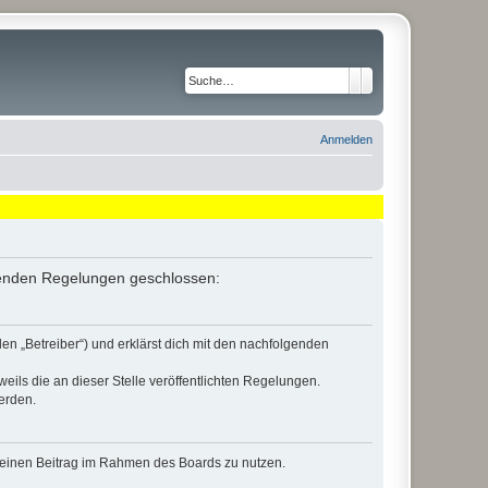
Suche
Erweiterte Suche
Anmelden
lgenden Regelungen geschlossen:
en „Betreiber“) und erklärst dich mit den nachfolgenden
eils die an dieser Stelle veröffentlichten Regelungen.
erden.
, deinen Beitrag im Rahmen des Boards zu nutzen.