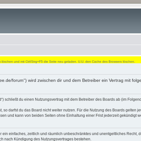
öschen und mit Ctrl/Strg+F5 die Seite neu geladen. U.U. den Cache des Browsers löschen.
dee.de/forum“) wird zwischen dir und dem Betreiber ein Vertrag mit fo
“) schließt du einen Nutzungsvertrag mit dem Betreiber des Boards ab (im Folgend
 so darfst du das Board nicht weiter nutzen. Für die Nutzung des Boards gelten jew
sen und kann von beiden Seiten ohne Einhaltung einer Frist jederzeit gekündigt w
ber ein einfaches, zeitlich und räumlich unbeschränktes und unentgeltliches Recht
auch nach Kündigung des Nutzungsvertrages bestehen.