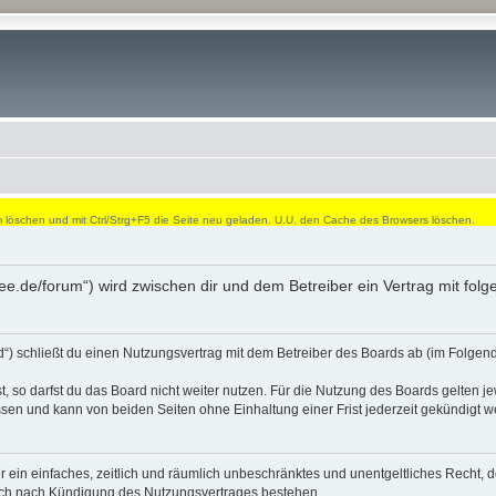
öschen und mit Ctrl/Strg+F5 die Seite neu geladen. U.U. den Cache des Browsers löschen.
dee.de/forum“) wird zwischen dir und dem Betreiber ein Vertrag mit fo
“) schließt du einen Nutzungsvertrag mit dem Betreiber des Boards ab (im Folgend
 so darfst du das Board nicht weiter nutzen. Für die Nutzung des Boards gelten jew
sen und kann von beiden Seiten ohne Einhaltung einer Frist jederzeit gekündigt w
ber ein einfaches, zeitlich und räumlich unbeschränktes und unentgeltliches Recht
auch nach Kündigung des Nutzungsvertrages bestehen.