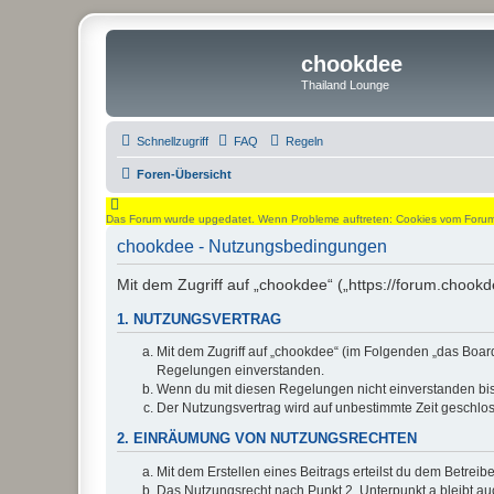
chookdee
Thailand Lounge
Schnellzugriff
FAQ
Regeln
Foren-Übersicht
Das Forum wurde upgedatet. Wenn Probleme auftreten: Cookies vom Forum l
chookdee - Nutzungsbedingungen
Mit dem Zugriff auf „chookdee“ („https://forum.chook
1. NUTZUNGSVERTRAG
Mit dem Zugriff auf „chookdee“ (im Folgenden „das Board
Regelungen einverstanden.
Wenn du mit diesen Regelungen nicht einverstanden bist,
Der Nutzungsvertrag wird auf unbestimmte Zeit geschlos
2. EINRÄUMUNG VON NUTZUNGSRECHTEN
Mit dem Erstellen eines Beitrags erteilst du dem Betrei
Das Nutzungsrecht nach Punkt 2, Unterpunkt a bleibt 