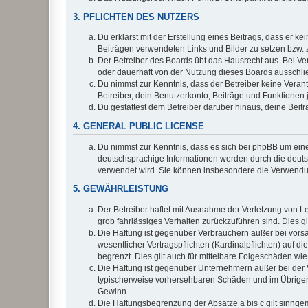
3. PFLICHTEN DES NUTZERS
Du erklärst mit der Erstellung eines Beitrags, dass er ke
Beiträgen verwendeten Links und Bilder zu setzen bzw.
Der Betreiber des Boards übt das Hausrecht aus. Bei V
oder dauerhaft von der Nutzung dieses Boards ausschlie
Du nimmst zur Kenntnis, dass der Betreiber keine Verantw
Betreiber, dein Benutzerkonto, Beiträge und Funktionen 
Du gestattest dem Betreiber darüber hinaus, deine Beit
4. GENERAL PUBLIC LICENSE
Du nimmst zur Kenntnis, dass es sich bei phpBB um eine
deutschsprachige Informationen werden durch die deu
verwendet wird. Sie können insbesondere die Verwendun
5. GEWÄHRLEISTUNG
Der Betreiber haftet mit Ausnahme der Verletzung von Le
grob fahrlässiges Verhalten zurückzuführen sind. Dies 
Die Haftung ist gegenüber Verbrauchern außer bei vors
wesentlicher Vertragspflichten (Kardinalpflichten) auf
begrenzt. Dies gilt auch für mittelbare Folgeschäden 
Die Haftung ist gegenüber Unternehmern außer bei der V
typischerweise vorhersehbaren Schäden und im Übrigen 
Gewinn.
Die Haftungsbegrenzung der Absätze a bis c gilt sinnge