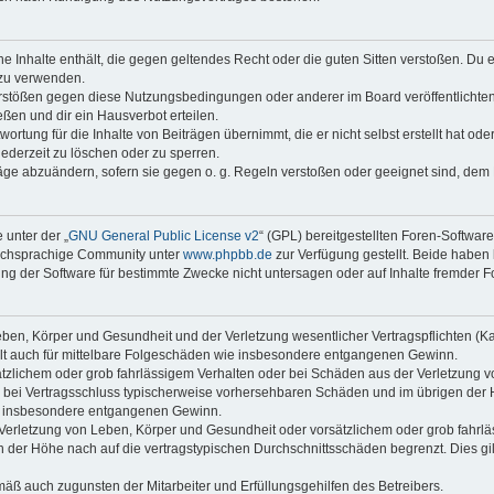
ine Inhalte enthält, die gegen geltendes Recht oder die guten Sitten verstoßen. Du 
 zu verwenden.
erstößen gegen diese Nutzungsbedingungen oder anderer im Board veröffentlichte
ßen und dir ein Hausverbot erteilen.
ortung für die Inhalte von Beiträgen übernimmt, die er nicht selbst erstellt hat od
jederzeit zu löschen oder zu sperren.
räge abzuändern, sofern sie gegen o. g. Regeln verstoßen oder geeignet sind, dem
 unter der „
GNU General Public License v2
“ (GPL) bereitgestellten Foren-Softwar
tschsprachige Community unter
www.phpbb.de
zur Verfügung gestellt. Beide haben 
g der Software für bestimmte Zwecke nicht untersagen oder auf Inhalte fremder F
ben, Körper und Gesundheit und der Verletzung wesentlicher Vertragspflichten (Kard
gilt auch für mittelbare Folgeschäden wie insbesondere entgangenen Gewinn.
ätzlichem oder grob fahrlässigem Verhalten oder bei Schäden aus der Verletzung 
 die bei Vertragsschluss typischerweise vorhersehbaren Schäden und im übrigen de
wie insbesondere entgangenen Gewinn.
erletzung von Leben, Körper und Gesundheit oder vorsätzlichem oder grob fahrläs
der Höhe nach auf die vertragstypischen Durchschnittsschäden begrenzt. Dies gi
mäß auch zugunsten der Mitarbeiter und Erfüllungsgehilfen des Betreibers.