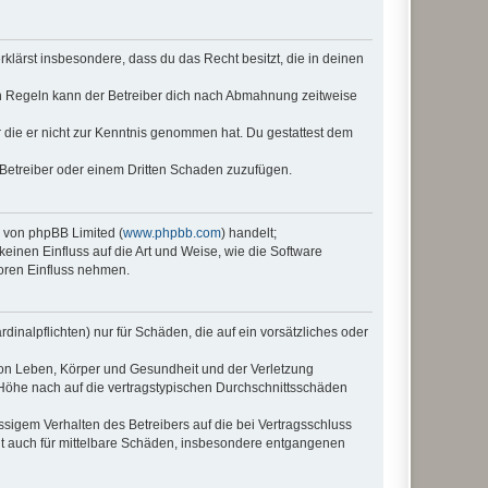
erklärst insbesondere, dass du das Recht besitzt, die in deinen
n Regeln kann der Betreiber dich nach Abmahnung zeitweise
er die er nicht zur Kenntnis genommen hat. Du gestattest dem
 Betreiber oder einem Dritten Schaden zuzufügen.
e von phpBB Limited (
www.phpbb.com
) handelt;
keinen Einfluss auf die Art und Weise, wie die Software
oren Einfluss nehmen.
inalpflichten) nur für Schäden, die auf ein vorsätzliches oder
von Leben, Körper und Gesundheit und der Verletzung
r Höhe nach auf die vertragstypischen Durchschnittsschäden
sigem Verhalten des Betreibers auf die bei Vertragsschluss
lt auch für mittelbare Schäden, insbesondere entgangenen