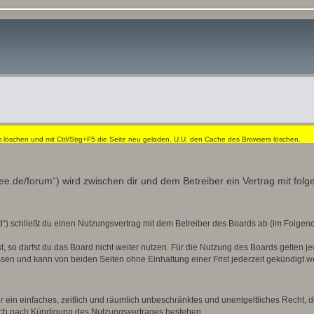
öschen und mit Ctrl/Strg+F5 die Seite neu geladen. U.U. den Cache des Browsers löschen.
dee.de/forum“) wird zwischen dir und dem Betreiber ein Vertrag mit fo
“) schließt du einen Nutzungsvertrag mit dem Betreiber des Boards ab (im Folgend
 so darfst du das Board nicht weiter nutzen. Für die Nutzung des Boards gelten jew
sen und kann von beiden Seiten ohne Einhaltung einer Frist jederzeit gekündigt w
ber ein einfaches, zeitlich und räumlich unbeschränktes und unentgeltliches Recht
auch nach Kündigung des Nutzungsvertrages bestehen.