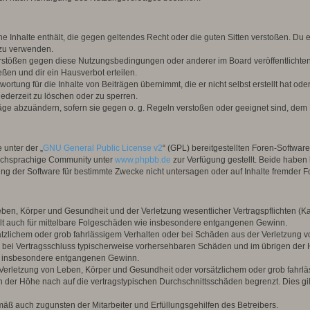
ine Inhalte enthält, die gegen geltendes Recht oder die guten Sitten verstoßen. Du 
 zu verwenden.
erstößen gegen diese Nutzungsbedingungen oder anderer im Board veröffentlichte
ßen und dir ein Hausverbot erteilen.
ortung für die Inhalte von Beiträgen übernimmt, die er nicht selbst erstellt hat od
jederzeit zu löschen oder zu sperren.
räge abzuändern, sofern sie gegen o. g. Regeln verstoßen oder geeignet sind, dem
 unter der „
GNU General Public License v2
“ (GPL) bereitgestellten Foren-Softwar
tschsprachige Community unter
www.phpbb.de
zur Verfügung gestellt. Beide haben 
g der Software für bestimmte Zwecke nicht untersagen oder auf Inhalte fremder F
ben, Körper und Gesundheit und der Verletzung wesentlicher Vertragspflichten (Kard
gilt auch für mittelbare Folgeschäden wie insbesondere entgangenen Gewinn.
ätzlichem oder grob fahrlässigem Verhalten oder bei Schäden aus der Verletzung 
 die bei Vertragsschluss typischerweise vorhersehbaren Schäden und im übrigen de
wie insbesondere entgangenen Gewinn.
erletzung von Leben, Körper und Gesundheit oder vorsätzlichem oder grob fahrläs
der Höhe nach auf die vertragstypischen Durchschnittsschäden begrenzt. Dies gi
mäß auch zugunsten der Mitarbeiter und Erfüllungsgehilfen des Betreibers.