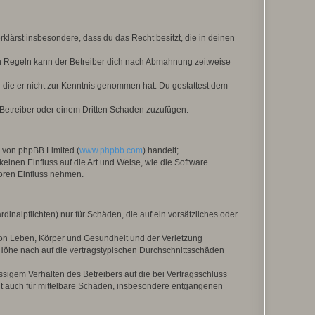
erklärst insbesondere, dass du das Recht besitzt, die in deinen
n Regeln kann der Betreiber dich nach Abmahnung zeitweise
er die er nicht zur Kenntnis genommen hat. Du gestattest dem
 Betreiber oder einem Dritten Schaden zuzufügen.
e von phpBB Limited (
www.phpbb.com
) handelt;
keinen Einfluss auf die Art und Weise, wie die Software
oren Einfluss nehmen.
inalpflichten) nur für Schäden, die auf ein vorsätzliches oder
von Leben, Körper und Gesundheit und der Verletzung
r Höhe nach auf die vertragstypischen Durchschnittsschäden
sigem Verhalten des Betreibers auf die bei Vertragsschluss
lt auch für mittelbare Schäden, insbesondere entgangenen