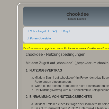
chookdee
Thailand Lounge
Schnellzugriff
FAQ
Regeln
Foren-Übersicht
Das Forum wurde upgedatet. Wenn Probleme auftreten: Cookies vom Forum l
chookdee - Nutzungsbedingungen
Mit dem Zugriff auf „chookdee“ („https://forum.chook
1. NUTZUNGSVERTRAG
Mit dem Zugriff auf „chookdee“ (im Folgenden „das Board
Regelungen einverstanden.
Wenn du mit diesen Regelungen nicht einverstanden bist,
Der Nutzungsvertrag wird auf unbestimmte Zeit geschlos
2. EINRÄUMUNG VON NUTZUNGSRECHTEN
Mit dem Erstellen eines Beitrags erteilst du dem Betrei
Das Nutzungsrecht nach Punkt 2, Unterpunkt a bleibt 