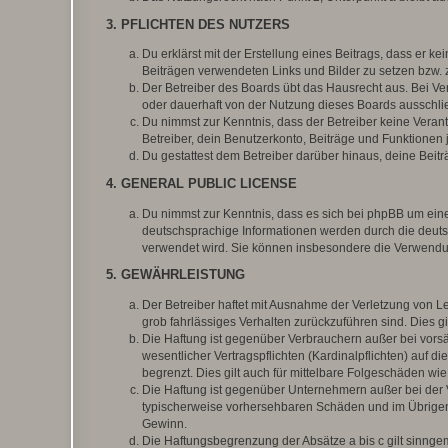
3. PFLICHTEN DES NUTZERS
Du erklärst mit der Erstellung eines Beitrags, dass er ke
Beiträgen verwendeten Links und Bilder zu setzen bzw.
Der Betreiber des Boards übt das Hausrecht aus. Bei V
oder dauerhaft von der Nutzung dieses Boards ausschlie
Du nimmst zur Kenntnis, dass der Betreiber keine Verantw
Betreiber, dein Benutzerkonto, Beiträge und Funktionen 
Du gestattest dem Betreiber darüber hinaus, deine Beit
4. GENERAL PUBLIC LICENSE
Du nimmst zur Kenntnis, dass es sich bei phpBB um eine
deutschsprachige Informationen werden durch die deu
verwendet wird. Sie können insbesondere die Verwendun
5. GEWÄHRLEISTUNG
Der Betreiber haftet mit Ausnahme der Verletzung von Le
grob fahrlässiges Verhalten zurückzuführen sind. Dies 
Die Haftung ist gegenüber Verbrauchern außer bei vors
wesentlicher Vertragspflichten (Kardinalpflichten) auf
begrenzt. Dies gilt auch für mittelbare Folgeschäden 
Die Haftung ist gegenüber Unternehmern außer bei der V
typischerweise vorhersehbaren Schäden und im Übrigen 
Gewinn.
Die Haftungsbegrenzung der Absätze a bis c gilt sinnge