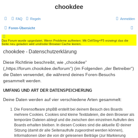
chookdee
FAQ
Regeln
Anmelden
S
Foren-Übersicht
u
Das Forum wurde upgedatet. Wenn Probleme auftreten: Mit Ctrl/Strg+F5 erzwingt das die
c
Seite neu geladen wird und/oder Browser Cache leeren.
h
chookdee - Datenschutzerklärung
e
Diese Richtlinie beschreibt, wie „chookdee“
(„https://forum.chookdee.de/forum“) (im Folgenden „der Betreiber“)
die Daten verwendet, die während deines Foren-Besuchs
gesammelt werden.
UMFANG UND ART DER DATENSPEICHERUNG
Deine Daten werden auf vier verschiedene Arten gesammelt:
Die Forensoftware phpBB erstellt bei deinem Besuch des Boards
mehrere Cookies. Cookies sind kleine Textdateien, die dein Browser als
temporäre Dateien ablegt und die zwischen den einzelnen Aufrufen des
Boards erhalten bleiben. In diesen Cookies sind die aktuelle ID deiner
Sitzung (damit dir alle Seitenaufrufe zugeordnet werden können),
Informationen über die von dir gelesenen Beiträge (zur Markierung