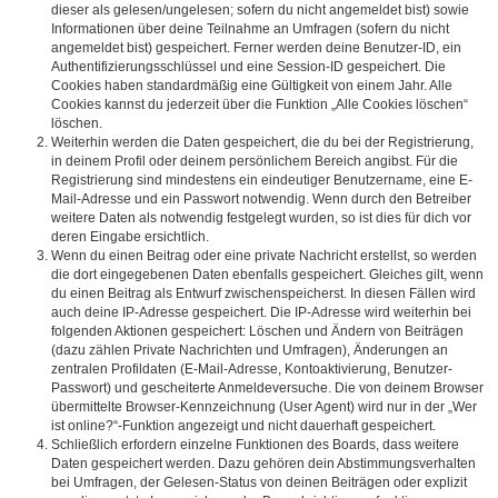
dieser als gelesen/ungelesen; sofern du nicht angemeldet bist) sowie
Informationen über deine Teilnahme an Umfragen (sofern du nicht
angemeldet bist) gespeichert. Ferner werden deine Benutzer-ID, ein
Authentifizierungsschlüssel und eine Session-ID gespeichert. Die
Cookies haben standardmäßig eine Gültigkeit von einem Jahr. Alle
Cookies kannst du jederzeit über die Funktion „Alle Cookies löschen“
löschen.
Weiterhin werden die Daten gespeichert, die du bei der Registrierung,
in deinem Profil oder deinem persönlichem Bereich angibst. Für die
Registrierung sind mindestens ein eindeutiger Benutzername, eine E-
Mail-Adresse und ein Passwort notwendig. Wenn durch den Betreiber
weitere Daten als notwendig festgelegt wurden, so ist dies für dich vor
deren Eingabe ersichtlich.
Wenn du einen Beitrag oder eine private Nachricht erstellst, so werden
die dort eingegebenen Daten ebenfalls gespeichert. Gleiches gilt, wenn
du einen Beitrag als Entwurf zwischenspeicherst. In diesen Fällen wird
auch deine IP-Adresse gespeichert. Die IP-Adresse wird weiterhin bei
folgenden Aktionen gespeichert: Löschen und Ändern von Beiträgen
(dazu zählen Private Nachrichten und Umfragen), Änderungen an
zentralen Profildaten (E-Mail-Adresse, Kontoaktivierung, Benutzer-
Passwort) und gescheiterte Anmeldeversuche. Die von deinem Browser
übermittelte Browser-Kennzeichnung (User Agent) wird nur in der „Wer
ist online?“-Funktion angezeigt und nicht dauerhaft gespeichert.
Schließlich erfordern einzelne Funktionen des Boards, dass weitere
Daten gespeichert werden. Dazu gehören dein Abstimmungsverhalten
bei Umfragen, der Gelesen-Status von deinen Beiträgen oder explizit