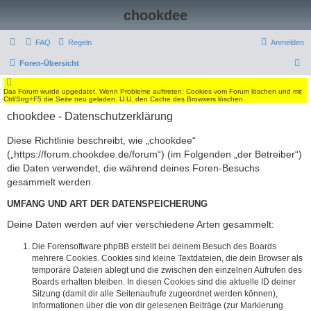
chookdee
FAQ
Regeln
Anmelden
S
Foren-Übersicht
u
Das Forum wurde upgedatet. Wenn Probleme auftreten: Cookies vom Forum löschen und mit
c
Ctrl/Strg+F5 die Seite neu geladen. U.U. den Cache des Browsers löschen.
h
chookdee - Datenschutzerklärung
e
Diese Richtlinie beschreibt, wie „chookdee“
(„https://forum.chookdee.de/forum“) (im Folgenden „der Betreiber“)
die Daten verwendet, die während deines Foren-Besuchs
gesammelt werden.
UMFANG UND ART DER DATENSPEICHERUNG
Deine Daten werden auf vier verschiedene Arten gesammelt:
Die Forensoftware phpBB erstellt bei deinem Besuch des Boards
mehrere Cookies. Cookies sind kleine Textdateien, die dein Browser als
temporäre Dateien ablegt und die zwischen den einzelnen Aufrufen des
Boards erhalten bleiben. In diesen Cookies sind die aktuelle ID deiner
Sitzung (damit dir alle Seitenaufrufe zugeordnet werden können),
Informationen über die von dir gelesenen Beiträge (zur Markierung