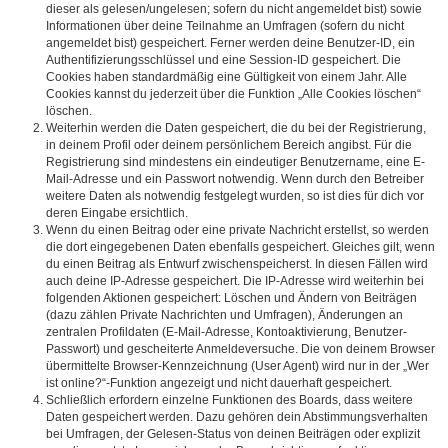
dieser als gelesen/ungelesen; sofern du nicht angemeldet bist) sowie
Informationen über deine Teilnahme an Umfragen (sofern du nicht
angemeldet bist) gespeichert. Ferner werden deine Benutzer-ID, ein
Authentifizierungsschlüssel und eine Session-ID gespeichert. Die
Cookies haben standardmäßig eine Gültigkeit von einem Jahr. Alle
Cookies kannst du jederzeit über die Funktion „Alle Cookies löschen“
löschen.
Weiterhin werden die Daten gespeichert, die du bei der Registrierung,
in deinem Profil oder deinem persönlichem Bereich angibst. Für die
Registrierung sind mindestens ein eindeutiger Benutzername, eine E-
Mail-Adresse und ein Passwort notwendig. Wenn durch den Betreiber
weitere Daten als notwendig festgelegt wurden, so ist dies für dich vor
deren Eingabe ersichtlich.
Wenn du einen Beitrag oder eine private Nachricht erstellst, so werden
die dort eingegebenen Daten ebenfalls gespeichert. Gleiches gilt, wenn
du einen Beitrag als Entwurf zwischenspeicherst. In diesen Fällen wird
auch deine IP-Adresse gespeichert. Die IP-Adresse wird weiterhin bei
folgenden Aktionen gespeichert: Löschen und Ändern von Beiträgen
(dazu zählen Private Nachrichten und Umfragen), Änderungen an
zentralen Profildaten (E-Mail-Adresse, Kontoaktivierung, Benutzer-
Passwort) und gescheiterte Anmeldeversuche. Die von deinem Browser
übermittelte Browser-Kennzeichnung (User Agent) wird nur in der „Wer
ist online?“-Funktion angezeigt und nicht dauerhaft gespeichert.
Schließlich erfordern einzelne Funktionen des Boards, dass weitere
Daten gespeichert werden. Dazu gehören dein Abstimmungsverhalten
bei Umfragen, der Gelesen-Status von deinen Beiträgen oder explizit