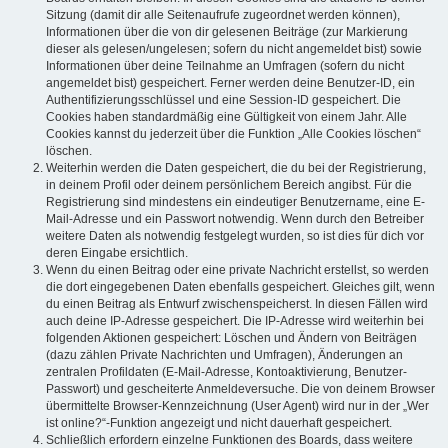
Sitzung (damit dir alle Seitenaufrufe zugeordnet werden können),
Informationen über die von dir gelesenen Beiträge (zur Markierung
dieser als gelesen/ungelesen; sofern du nicht angemeldet bist) sowie
Informationen über deine Teilnahme an Umfragen (sofern du nicht
angemeldet bist) gespeichert. Ferner werden deine Benutzer-ID, ein
Authentifizierungsschlüssel und eine Session-ID gespeichert. Die
Cookies haben standardmäßig eine Gültigkeit von einem Jahr. Alle
Cookies kannst du jederzeit über die Funktion „Alle Cookies löschen“
löschen.
Weiterhin werden die Daten gespeichert, die du bei der Registrierung,
in deinem Profil oder deinem persönlichem Bereich angibst. Für die
Registrierung sind mindestens ein eindeutiger Benutzername, eine E-
Mail-Adresse und ein Passwort notwendig. Wenn durch den Betreiber
weitere Daten als notwendig festgelegt wurden, so ist dies für dich vor
deren Eingabe ersichtlich.
Wenn du einen Beitrag oder eine private Nachricht erstellst, so werden
die dort eingegebenen Daten ebenfalls gespeichert. Gleiches gilt, wenn
du einen Beitrag als Entwurf zwischenspeicherst. In diesen Fällen wird
auch deine IP-Adresse gespeichert. Die IP-Adresse wird weiterhin bei
folgenden Aktionen gespeichert: Löschen und Ändern von Beiträgen
(dazu zählen Private Nachrichten und Umfragen), Änderungen an
zentralen Profildaten (E-Mail-Adresse, Kontoaktivierung, Benutzer-
Passwort) und gescheiterte Anmeldeversuche. Die von deinem Browser
übermittelte Browser-Kennzeichnung (User Agent) wird nur in der „Wer
ist online?“-Funktion angezeigt und nicht dauerhaft gespeichert.
Schließlich erfordern einzelne Funktionen des Boards, dass weitere