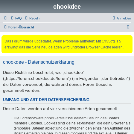
chookdee
FAQ
Regeln
Anmelden
S
Foren-Übersicht
u
Das Forum wurde upgedatet. Wenn Probleme auftreten: Mit Ctrl/Strg+F5
c
erzwingt das die Seite neu geladen wird und/oder Browser Cache leeren.
h
e
chookdee - Datenschutzerklärung
Diese Richtlinie beschreibt, wie „chookdee“
(„https://forum.chookdee.de/forum“) (im Folgenden „der Betreiber“)
die Daten verwendet, die während deines Foren-Besuchs
gesammelt werden.
UMFANG UND ART DER DATENSPEICHERUNG
Deine Daten werden auf vier verschiedene Arten gesammelt:
Die Forensoftware phpBB erstellt bei deinem Besuch des Boards
mehrere Cookies. Cookies sind kleine Textdateien, die dein Browser als
temporäre Dateien ablegt und die zwischen den einzelnen Aufrufen des
Boards erhalten bleiben. In diesen Cookies sind die aktuelle ID deiner