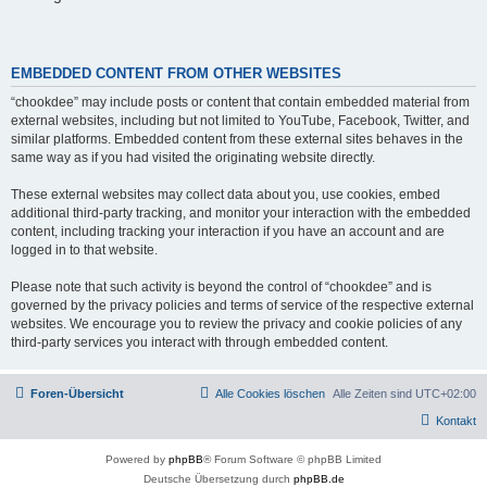
EMBEDDED CONTENT FROM OTHER WEBSITES
“chookdee” may include posts or content that contain embedded material from
external websites, including but not limited to YouTube, Facebook, Twitter, and
similar platforms. Embedded content from these external sites behaves in the
same way as if you had visited the originating website directly.
These external websites may collect data about you, use cookies, embed
additional third-party tracking, and monitor your interaction with the embedded
content, including tracking your interaction if you have an account and are
logged in to that website.
Please note that such activity is beyond the control of “chookdee” and is
governed by the privacy policies and terms of service of the respective external
websites. We encourage you to review the privacy and cookie policies of any
third-party services you interact with through embedded content.
Foren-Übersicht
Alle Cookies löschen
Alle Zeiten sind
UTC+02:00
Kontakt
Powered by
phpBB
® Forum Software © phpBB Limited
Deutsche Übersetzung durch
phpBB.de