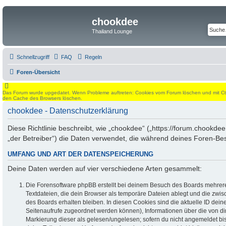
chookdee
Thailand Lounge
Schnellzugriff
FAQ
Regeln
Foren-Übersicht
Das Forum wurde upgedatet. Wenn Probleme auftreten: Cookies vom Forum löschen und mit Ctrl
den Cache des Browsers löschen.
chookdee - Datenschutzerklärung
Diese Richtlinie beschreibt, wie „chookdee“ („https://forum.chookde
„der Betreiber“) die Daten verwendet, die während deines Foren-B
UMFANG UND ART DER DATENSPEICHERUNG
Deine Daten werden auf vier verschiedene Arten gesammelt:
Die Forensoftware phpBB erstellt bei deinem Besuch des Boards mehrere
Textdateien, die dein Browser als temporäre Dateien ablegt und die zwi
des Boards erhalten bleiben. In diesen Cookies sind die aktuelle ID deiner
Seitenaufrufe zugeordnet werden können), Informationen über die von di
Markierung dieser als gelesen/ungelesen; sofern du nicht angemeldet bis