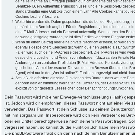
deine Teilnahme an Umfragen (sofern du nicht angemeldet bist) gespeich
Benutzer-ID, ein Authentifizierungsschlüssel und eine Session-ID gespei
standardmäßig eine Gültigkeit von einem Jahr. Alle Cookies kannst du jed
Cookies löschen“ löschen.
Weiterhin werden die Daten gespeichert, die du bei der Registrierung, in
persönlichem Bereich angibst. Für die Registrierung sind mindestens ei
eine E-Mail-Adresse und ein Passwort notwendig. Wenn durch den Betrei
notwendig festgelegt wurden, so ist dies für dich vor deren Eingabe ersich
Wenn du einen Beitrag oder eine private Nachricht erstellst, so werden 
ebenfalls gespeichert. Gleiches gilt, wenn du einen Beitrag als Entwurf z
Fällen wird auch deine IP-Adresse gespeichert. Die IP-Adresse wird weit
gespeichert: Löschen und Ändern von Beiträgen (dazu zählen Private Na
Änderungen an zentralen Profildaten (E-Mail-Adresse, Kontoaktivierung,
gescheiterte Anmeldeversuche. Die von deinem Browser übermittelte B
Agent) wird nur in der „Wer ist online?“-Funktion angezeigt und nicht dau
Schließlich erfordern einzelne Funktionen des Boards, dass weitere Dat
gehören dein Abstimmungsverhalten bei Umfragen, der Gelesen-Status v
explizit von dir gesetzte Lesezeichen oder Benachrichtigungsfunktionen.
Dein Passwort wird mit einer Einwege-Verschlüsselung (Hash) gespei
ist. Jedoch wird dir empfohlen, dieses Passwort nicht auf einer Viel
verwenden. Das Passwort ist dein Schlüssel zu deinem Benutzerkont
mit ihm sorgsam um. Insbesondere wird dich kein Vertreter des Betr
oder ein Dritter berechtigterweise nach deinem Passwort fragen. Sol
vergessen haben, so kannst du die Funktion „Ich habe mein Passwo
Die phpBB-Software fragt dich dann nach deinem Benutzernamen un