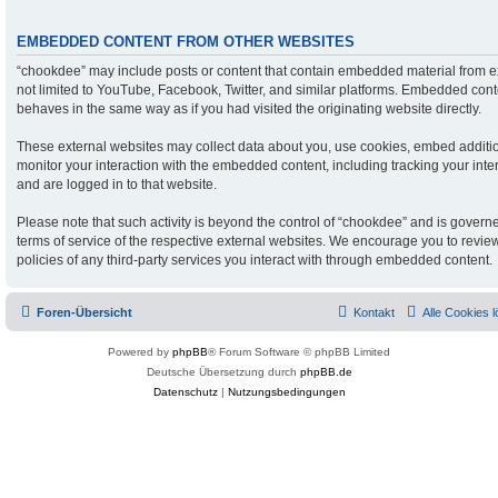
EMBEDDED CONTENT FROM OTHER WEBSITES
“chookdee” may include posts or content that contain embedded material from ex
not limited to YouTube, Facebook, Twitter, and similar platforms. Embedded conte
behaves in the same way as if you had visited the originating website directly.
These external websites may collect data about you, use cookies, embed addition
monitor your interaction with the embedded content, including tracking your inte
and are logged in to that website.
Please note that such activity is beyond the control of “chookdee” and is govern
terms of service of the respective external websites. We encourage you to revie
policies of any third-party services you interact with through embedded content.
Foren-Übersicht
Kontakt
Alle Cookies 
Powered by
phpBB
® Forum Software © phpBB Limited
Deutsche Übersetzung durch
phpBB.de
Datenschutz
|
Nutzungsbedingungen