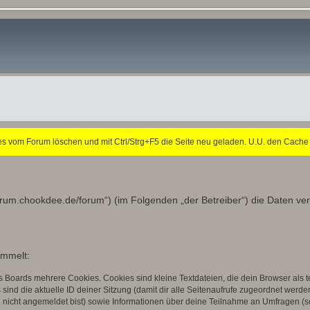
 vom Forum löschen und mit Ctrl/Strg+F5 die Seite neu geladen. U.U. den Cache
//forum.chookdee.de/forum“) (im Folgenden „der Betreiber“) die Daten 
ammelt:
s Boards mehrere Cookies. Cookies sind kleine Textdateien, die dein Browser als
 sind die aktuelle ID deiner Sitzung (damit dir alle Seitenaufrufe zugeordnet werd
u nicht angemeldet bist) sowie Informationen über deine Teilnahme an Umfragen (s