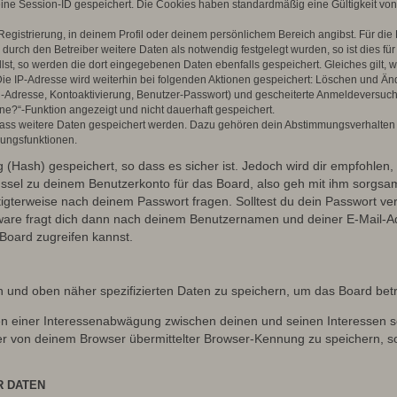
eine Session-ID gespeichert. Die Cookies haben standardmäßig eine Gültigkeit von 
Registrierung, in deinem Profil oder deinem persönlichem Bereich angibst. Für di
rch den Betreiber weitere Daten als notwendig festgelegt wurden, so ist dies für 
llst, so werden die dort eingegebenen Daten ebenfalls gespeichert. Gleiches gilt, 
Die IP-Adresse wird weiterhin bei folgenden Aktionen gespeichert: Löschen und Än
l-Adresse, Kontoaktivierung, Benutzer-Passwort) und gescheiterte Anmeldeversuch
ine?“-Funktion angezeigt und nicht dauerhaft gespeichert.
 dass weitere Daten gespeichert werden. Dazu gehören dein Abstimmungsverhalten
gungsfunktionen.
(Hash) gespeichert, so dass es sicher ist. Jedoch wird dir empfohlen, 
ssel zu deinem Benutzerkonto für das Board, also geh mit ihm sorgsam
htigterweise nach deinem Passwort fragen. Solltest du dein Passwort v
are fragt dich dann nach deinem Benutzernamen und deiner E-Mail-Ad
Board zugreifen kannst.
en und oben näher spezifizierten Daten zu speichern, um das Board bet
en einer Interessenabwägung zwischen deinen und seinen Interessen sow
r von deinem Browser übermittelter Browser-Kennung zu speichern, so
R DATEN