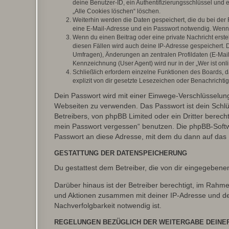
deine Benutzer-ID, ein Authentifizierungsschlüssel und 
„Alle Cookies löschen“ löschen.
Weiterhin werden die Daten gespeichert, die du bei der 
eine E-Mail-Adresse und ein Passwort notwendig. Wenn du
Wenn du einen Beitrag oder eine private Nachricht erste
diesen Fällen wird auch deine IP-Adresse gespeichert. 
Umfragen), Änderungen an zentralen Profildaten (E-Mai
Kennzeichnung (User Agent) wird nur in der „Wer ist onl
Schließlich erfordern einzelne Funktionen des Boards,
explizit von dir gesetzte Lesezeichen oder Benachrichti
Dein Passwort wird mit einer Einwege-Verschlüsselung 
Webseiten zu verwenden. Das Passwort ist dein Schlü
Betreibers, von phpBB Limited oder ein Dritter berec
mein Passwort vergessen“ benutzen. Die phpBB-Softw
Passwort an diese Adresse, mit dem du dann auf das 
GESTATTUNG DER DATENSPEICHERUNG
Du gestattest dem Betreiber, die von dir eingegeben
Darüber hinaus ist der Betreiber berechtigt, im Rahm
und Aktionen zusammen mit deiner IP-Adresse und de
Nachverfolgbarkeit notwendig ist.
REGELUNGEN BEZÜGLICH DER WEITERGABE DEINE