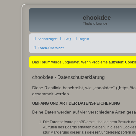
chookdee
Thailand Lounge
Schnellzugriff
FAQ
Regeln
Foren-Übersicht
Das Forum wurde upgedatet. Wenn Probleme auftreten: Cookies
chookdee - Datenschutzerklärung
Diese Richtlinie beschreibt, wie „chookdee“ („https:
gesammelt werden.
UMFANG UND ART DER DATENSPEICHERUNG
Deine Daten werden auf vier verschiedene Arten ges
Die Forensoftware phpBB erstellt bei deinem Besuch de
Aufrufen des Boards erhalten bleiben. In diesen Cookies
(zur Markierung dieser als gelesen/ungelesen; sofern d