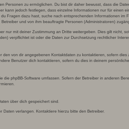
n Personen zu ermöglichen. Du bist dir daher bewusst, dass die Daten d
ber kann jedoch festlegen, dass einzelne Informationen nur für einen ei
n du Fragen dazu hast, suche nach entsprechenden Informationen im Fo
n Betreiber und von ihm beauftragte Personen (Administratoren) zugäng
r nur mit deiner Zustimmung an Dritte weitergeben. Dies gilt nicht, s
n) verpflichtet ist oder die Daten zur Durchsetzung rechtlicher Interes
er den von dir angegebenen Kontaktdaten zu kontaktieren, sofern dies 
andere Benutzer dich kontaktieren, sofern du dies in deinem persönliche
, die die phpBB-Software umfassen. Sofern der Betreiber in anderen Be
ormieren.
 Daten über dich gespeichert sind.
 Daten verlangen. Kontaktiere hierzu bitte den Betreiber.