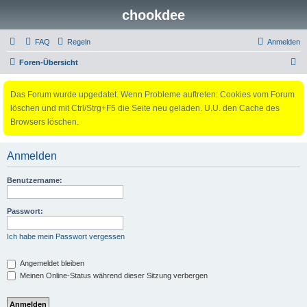
chookdee
FAQ
Regeln
Anmelden
S
Foren-Übersicht
u
Das Forum wurde upgedatet. Wenn Probleme auftreten: Cookies vom Forum
c
löschen und mit Ctrl/Strg+F5 die Seite neu geladen. U.U. den Cache des
h
Browsers löschen.
e
Anmelden
Benutzername:
Passwort:
Ich habe mein Passwort vergessen
Angemeldet bleiben
Meinen Online-Status während dieser Sitzung verbergen