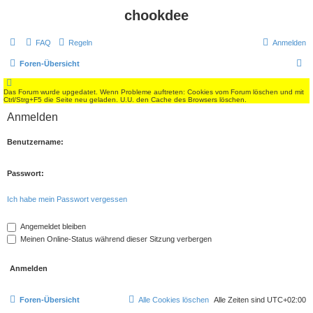
chookdee
FAQ
Regeln
Anmelden
S
Foren-Übersicht
u
Das Forum wurde upgedatet. Wenn Probleme auftreten: Cookies vom Forum löschen und mit
c
Ctrl/Strg+F5 die Seite neu geladen. U.U. den Cache des Browsers löschen.
h
Anmelden
e
Benutzername:
Passwort:
Ich habe mein Passwort vergessen
Angemeldet bleiben
Meinen Online-Status während dieser Sitzung verbergen
Foren-Übersicht
Alle Cookies löschen
Alle Zeiten sind
UTC+02:00