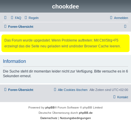
chookdee
FAQ
Regeln
Anmelden
S
Foren-Übersicht
u
Das Forum wurde upgedatet. Wenn Probleme auftreten: Mit Ctrl/Strg+F5
c
erzwingt das die Seite neu geladen wird und/oder Browser Cache leeren.
h
e
Information
Die Suche steht dir momentan leider nicht zur Verfügung. Bitte versuche es in 6
Sekunden erneut.
Foren-Übersicht
Alle Cookies löschen
Alle Zeiten sind
UTC+02:00
Kontakt
Powered by
phpBB
® Forum Software © phpBB Limited
Deutsche Übersetzung durch
phpBB.de
Datenschutz
|
Nutzungsbedingungen