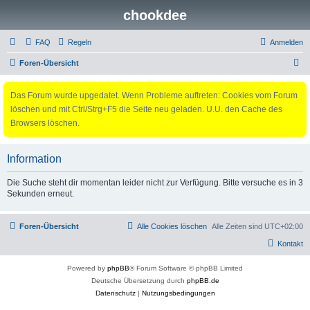
chookdee
FAQ
Regeln
Anmelden
S
Foren-Übersicht
u
Das Forum wurde upgedatet. Wenn Probleme auftreten: Cookies vom Forum
c
löschen und mit Ctrl/Strg+F5 die Seite neu geladen. U.U. den Cache des
h
Browsers löschen.
e
Information
Die Suche steht dir momentan leider nicht zur Verfügung. Bitte versuche es in 3
Sekunden erneut.
Foren-Übersicht
Alle Cookies löschen
Alle Zeiten sind
UTC+02:00
Kontakt
Powered by
phpBB
® Forum Software © phpBB Limited
Deutsche Übersetzung durch
phpBB.de
Datenschutz
|
Nutzungsbedingungen