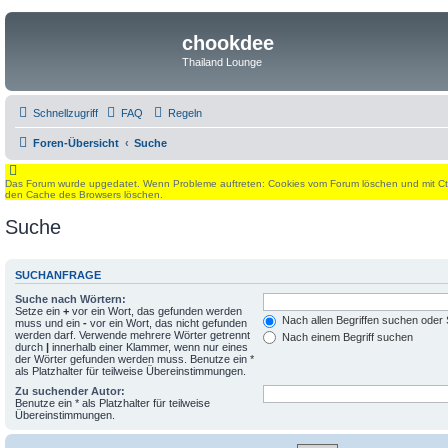
chookdee
Thailand Lounge
Schnellzugriff
FAQ
Regeln
Foren-Übersicht
Suche
Das Forum wurde upgedatet. Wenn Probleme auftreten: Cookies vom Forum löschen und mit Ctrl
den Cache des Browsers löschen.
Suche
SUCHANFRAGE
Suche nach Wörtern:
Setze ein
+
vor ein Wort, das gefunden werden
Nach allen Begriffen suchen ode
muss und ein
-
vor ein Wort, das nicht gefunden
werden darf. Verwende mehrere Wörter getrennt
Nach einem Begriff suchen
durch
|
innerhalb einer Klammer, wenn nur eines
der Wörter gefunden werden muss. Benutze ein *
als Platzhalter für teilweise Übereinstimmungen.
Zu suchender Autor:
Benutze ein * als Platzhalter für teilweise
Übereinstimmungen.