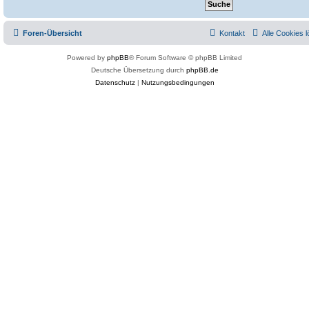
Foren-Übersicht
Kontakt
Alle Cookies 
Powered by
phpBB
® Forum Software © phpBB Limited
Deutsche Übersetzung durch
phpBB.de
Datenschutz
|
Nutzungsbedingungen