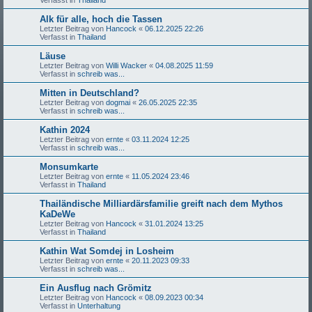
Alk für alle, hoch die Tassen
Letzter Beitrag von
Hancock
«
06.12.2025 22:26
Verfasst in
Thailand
Läuse
Letzter Beitrag von
Willi Wacker
«
04.08.2025 11:59
Verfasst in
schreib was...
Mitten in Deutschland?
Letzter Beitrag von
dogmai
«
26.05.2025 22:35
Verfasst in
schreib was...
Kathin 2024
Letzter Beitrag von
ernte
«
03.11.2024 12:25
Verfasst in
schreib was...
Monsumkarte
Letzter Beitrag von
ernte
«
11.05.2024 23:46
Verfasst in
Thailand
Thailändische Milliardärsfamilie greift nach dem Mythos
KaDeWe
Letzter Beitrag von
Hancock
«
31.01.2024 13:25
Verfasst in
Thailand
Kathin Wat Somdej in Losheim
Letzter Beitrag von
ernte
«
20.11.2023 09:33
Verfasst in
schreib was...
Ein Ausflug nach Grömitz
Letzter Beitrag von
Hancock
«
08.09.2023 00:34
Verfasst in
Unterhaltung