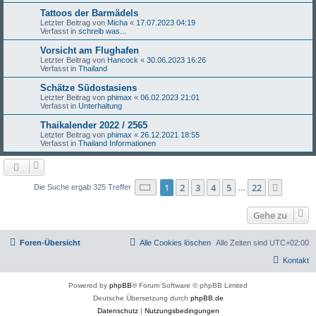
Tattoos der Barmädels
Letzter Beitrag von
Micha
«
17.07.2023 04:19
Verfasst in
schreib was...
Vorsicht am Flughafen
Letzter Beitrag von
Hancock
«
30.06.2023 16:26
Verfasst in
Thailand
Schätze Südostasiens
Letzter Beitrag von
phimax
«
06.02.2023 21:01
Verfasst in
Unterhaltung
Thaikalender 2022 / 2565
Letzter Beitrag von
phimax
«
26.12.2021 18:55
Verfasst in
Thailand Informationen
Seite
1
von
22
1
2
3
4
5
22
Nächst
Die Suche ergab 325 Treffer
…
Gehe zu
Foren-Übersicht
Alle Cookies löschen
Alle Zeiten sind
UTC+02:00
Kontakt
Powered by
phpBB
® Forum Software © phpBB Limited
Deutsche Übersetzung durch
phpBB.de
Datenschutz
|
Nutzungsbedingungen