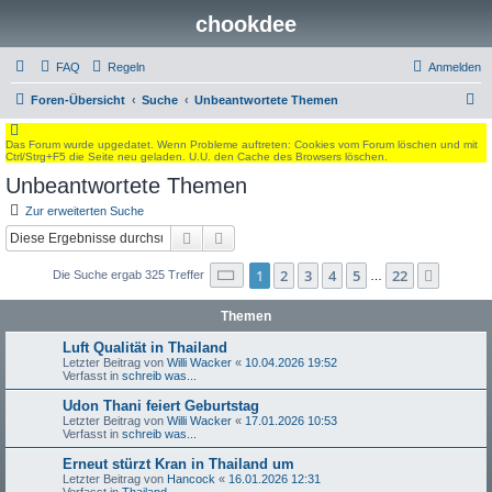
chookdee
FAQ
Regeln
Anmelden
S
Foren-Übersicht
Suche
Unbeantwortete Themen
u
Das Forum wurde upgedatet. Wenn Probleme auftreten: Cookies vom Forum löschen und mit
c
Ctrl/Strg+F5 die Seite neu geladen. U.U. den Cache des Browsers löschen.
h
Unbeantwortete Themen
e
Zur erweiterten Suche
Suche
Erweiterte Suche
Seite
1
von
22
1
2
3
4
5
22
Nächst
Die Suche ergab 325 Treffer
…
Themen
Luft Qualität in Thailand
Letzter Beitrag von
Willi Wacker
«
10.04.2026 19:52
Verfasst in
schreib was...
Udon Thani feiert Geburtstag
Letzter Beitrag von
Willi Wacker
«
17.01.2026 10:53
Verfasst in
schreib was...
Erneut stürzt Kran in Thailand um
Letzter Beitrag von
Hancock
«
16.01.2026 12:31
Verfasst in
Thailand