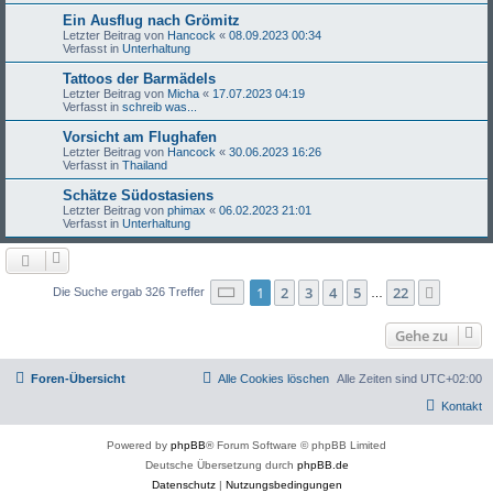
Ein Ausflug nach Grömitz
Letzter Beitrag von
Hancock
«
08.09.2023 00:34
Verfasst in
Unterhaltung
Tattoos der Barmädels
Letzter Beitrag von
Micha
«
17.07.2023 04:19
Verfasst in
schreib was...
Vorsicht am Flughafen
Letzter Beitrag von
Hancock
«
30.06.2023 16:26
Verfasst in
Thailand
Schätze Südostasiens
Letzter Beitrag von
phimax
«
06.02.2023 21:01
Verfasst in
Unterhaltung
Seite
1
von
22
1
2
3
4
5
22
Nächst
Die Suche ergab 326 Treffer
…
Gehe zu
Foren-Übersicht
Alle Cookies löschen
Alle Zeiten sind
UTC+02:00
Kontakt
Powered by
phpBB
® Forum Software © phpBB Limited
Deutsche Übersetzung durch
phpBB.de
Datenschutz
|
Nutzungsbedingungen