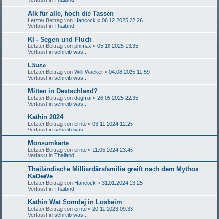
Alk für alle, hoch die Tassen
Letzter Beitrag von
Hancock
«
06.12.2025 22:26
Verfasst in
Thailand
KI - Segen und Fluch
Letzter Beitrag von
phimax
«
05.10.2025 13:35
Verfasst in
schreib was...
Läuse
Letzter Beitrag von
Willi Wacker
«
04.08.2025 11:59
Verfasst in
schreib was...
Mitten in Deutschland?
Letzter Beitrag von
dogmai
«
26.05.2025 22:35
Verfasst in
schreib was...
Kathin 2024
Letzter Beitrag von
ernte
«
03.11.2024 12:25
Verfasst in
schreib was...
Monsumkarte
Letzter Beitrag von
ernte
«
11.05.2024 23:46
Verfasst in
Thailand
Thailändische Milliardärsfamilie greift nach dem Mythos
KaDeWe
Letzter Beitrag von
Hancock
«
31.01.2024 13:25
Verfasst in
Thailand
Kathin Wat Somdej in Losheim
Letzter Beitrag von
ernte
«
20.11.2023 09:33
Verfasst in
schreib was...