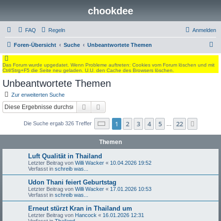
chookdee
FAQ
Regeln
Anmelden
S
Foren-Übersicht
Suche
Unbeantwortete Themen
u
Das Forum wurde upgedatet. Wenn Probleme auftreten: Cookies vom Forum löschen und mit
c
Ctrl/Strg+F5 die Seite neu geladen. U.U. den Cache des Browsers löschen.
h
Unbeantwortete Themen
e
Zur erweiterten Suche
Suche
Erweiterte Suche
Seite
1
von
22
1
2
3
4
5
22
Nächst
Die Suche ergab 326 Treffer
…
Themen
Luft Qualität in Thailand
Letzter Beitrag von
Willi Wacker
«
10.04.2026 19:52
Verfasst in
schreib was...
Udon Thani feiert Geburtstag
Letzter Beitrag von
Willi Wacker
«
17.01.2026 10:53
Verfasst in
schreib was...
Erneut stürzt Kran in Thailand um
Letzter Beitrag von
Hancock
«
16.01.2026 12:31
Verfasst in
Thailand