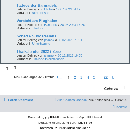
Tattoos der Barmädels
Letzter Beitrag von
Micha
«
17.07.2023 04:19
Verfasst in
schreib was...
Vorsicht am Flughafen
Letzter Beitrag von
Hancock
«
30.06.2023 16:26
Verfasst in
Thailand
Schätze Südostasiens
Letzter Beitrag von
phimax
«
06.02.2023 21:01
Verfasst in
Unterhaltung
Thaikalender 2022 / 2565
Letzter Beitrag von
phimax
«
26.12.2021 18:55
Verfasst in
Thailand Informationen
Seite
1
von
22
1
2
3
4
5
22
Nächst
Die Suche ergab 325 Treffer
…
Gehe zu
Foren-Übersicht
Alle Cookies löschen
Alle Zeiten sind
UTC+02:00
Kontakt
Powered by
phpBB
® Forum Software © phpBB Limited
Deutsche Übersetzung durch
phpBB.de
Datenschutz
|
Nutzungsbedingungen