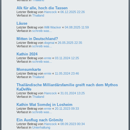
Alk für alle, hoch die Tassen
Letzter Beitrag von
Hancock
«
06.12.2025 22:26
Verfasst in
Thailand
Läuse
Letzter Beitrag von
Willi Wacker
«
04.08.2025 11:59
Verfasst in
schreib was...
Mitten in Deutschland?
Letzter Beitrag von
dogmai
«
26.05.2025 22:35
Verfasst in
schreib was...
Kathin 2024
Letzter Beitrag von
ernte
«
03.11.2024 12:25
Verfasst in
schreib was...
Monsumkarte
Letzter Beitrag von
ernte
«
11.05.2024 23:46
Verfasst in
Thailand
Thailändische Milliardärsfamilie greift nach dem Mythos
KaDeWe
Letzter Beitrag von
Hancock
«
31.01.2024 13:25
Verfasst in
Thailand
Kathin Wat Somdej in Losheim
Letzter Beitrag von
ernte
«
20.11.2023 09:33
Verfasst in
schreib was...
Ein Ausflug nach Grömitz
Letzter Beitrag von
Hancock
«
08.09.2023 00:34
Verfasst in
Unterhaltung