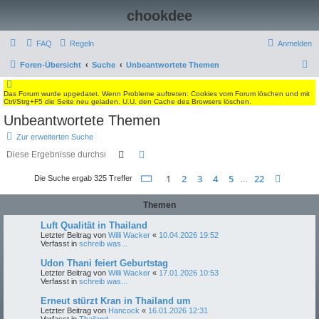
chookdee
FAQ
Regeln
Anmelden
S
Foren-Übersicht
Suche
Unbeantwortete Themen
u
Das Forum wurde upgedatet. Wenn Probleme auftreten: Cookies vom Forum löschen und mit
c
Ctrl/Strg+F5 die Seite neu geladen. U.U. den Cache des Browsers löschen.
h
Unbeantwortete Themen
e
Zur erweiterten Suche
Suche
Erweiterte Suche
Seite
1
von
22
1
2
3
4
5
22
Nächst
Die Suche ergab 325 Treffer
…
Themen
Luft Qualität in Thailand
Letzter Beitrag von
Willi Wacker
«
10.04.2026 19:52
Verfasst in
schreib was...
Udon Thani feiert Geburtstag
Letzter Beitrag von
Willi Wacker
«
17.01.2026 10:53
Verfasst in
schreib was...
Erneut stürzt Kran in Thailand um
Letzter Beitrag von
Hancock
«
16.01.2026 12:31
Verfasst in
Thailand