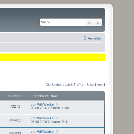
Suche
Erweiterte Suche
Anmelden
Die Suche ergab 6 Treffer • Seite
1
von
1
ZUGRIFFE
LETZTER BEITRAG
L
von
Willi Wacker
Z
73271
e
05.08.2026 Gestern 09:00
t
u
z
L
von
Willi Wacker
t
Z
344422
e
g
05.08.2026 Gestern 08:41
e
t
r
u
z
r
B
L
von
Willi Wacker
t
e
Z
904023