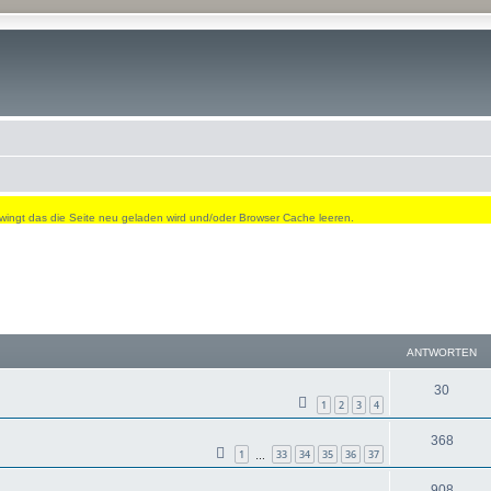
wingt das die Seite neu geladen wird und/oder Browser Cache leeren.
ANTWORTEN
A
30
1
2
3
4
n
A
368
t
1
33
34
35
36
37
…
n
w
A
908