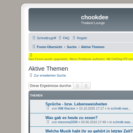
chookdee
Thailand Lounge
Schnellzugriff
FAQ
Regeln
Foren-Übersicht
Suche
Aktive Themen
Das Forum wurde upgedatet. Wenn Probleme auftreten: Mit Ctrl/Strg+F5 erz
Aktive Themen
Zur erweiterten Suche
Suche
Erweiterte Suche
THEMEN
Sprüche - bzw. Lebensweisheiten
von
Willi Wacker
»
15.10.2025 17:17
» in
schreib was...
Was gab es heute zu essen?
von
messma2008
»
03.06.2010 17:46
» in
schreib was...
Welche Musik habt ihr so gehört in letzter Zeit?