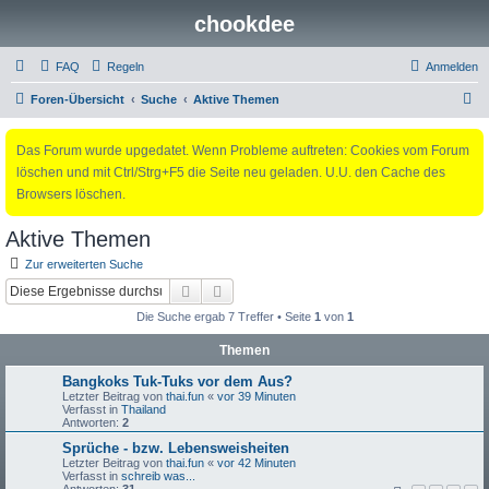
chookdee
FAQ
Regeln
Anmelden
S
Foren-Übersicht
Suche
Aktive Themen
u
Das Forum wurde upgedatet. Wenn Probleme auftreten: Cookies vom Forum
c
löschen und mit Ctrl/Strg+F5 die Seite neu geladen. U.U. den Cache des
h
Browsers löschen.
e
Aktive Themen
Zur erweiterten Suche
Suche
Erweiterte Suche
Die Suche ergab 7 Treffer • Seite
1
von
1
Themen
Bangkoks Tuk-Tuks vor dem Aus?
Letzter Beitrag von
thai.fun
«
vor 39 Minuten
Verfasst in
Thailand
Antworten:
2
Sprüche - bzw. Lebensweisheiten
Letzter Beitrag von
thai.fun
«
vor 42 Minuten
Verfasst in
schreib was...
Antworten:
31