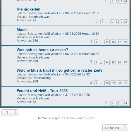
1
2
3
4
Kleinigkeiten
Letzter Beitrag von
Willi Wacker
«
06.08.2026 Heute 12:03
Verfasst in
schreib was...
Antworten:
77
1
5
6
7
8
…
Musik
Letzter Beitrag von
Willi Wacker
«
06.08.2026 Heute 10:10
Verfasst in
schreib was...
Antworten:
170
1
15
16
17
18
…
Was gab es heute zu essen?
Letzter Beitrag von
Willi Wacker
«
06.08.2026 Heute 08:56
Verfasst in
schreib was...
Antworten:
369
1
34
35
36
37
…
Welche Musik habt ihr so gehört in letzter Zeit?
Letzter Beitrag von
Willi Wacker
«
04.08.2026 19:32
Verfasst in
Unterhaltung
Antworten:
908
1
88
89
90
91
…
Feucht und Heiß - Tour 2026
Letzter Beitrag von
Willi Wacker
«
31.07.2026 10:28
Verfasst in
schreib was...
Antworten:
38
1
2
3
4
Die Suche ergab 7 Treffer • Seite
1
von
1
Gehe zu