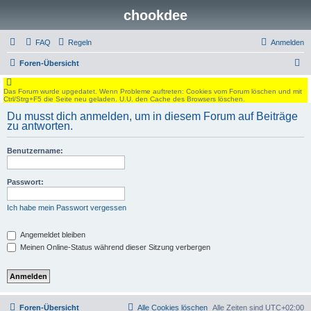
chookdee
FAQ
Regeln
Anmelden
S
Foren-Übersicht
u
Das Forum wurde upgedatet. Wenn Probleme auftreten: Cookies vom Forum löschen und mit
c
Ctrl/Strg+F5 die Seite neu geladen. U.U. den Cache des Browsers löschen.
h
Du musst dich anmelden, um in diesem Forum auf Beiträge
zu antworten.
e
Benutzername:
Passwort:
Ich habe mein Passwort vergessen
Angemeldet bleiben
Meinen Online-Status während dieser Sitzung verbergen
Foren-Übersicht
Alle Cookies löschen
Alle Zeiten sind
UTC+02:00