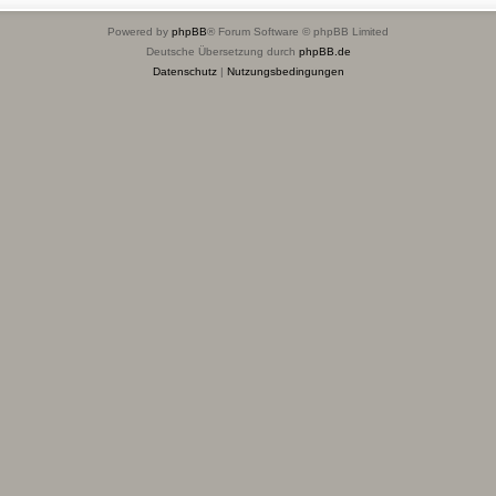
Powered by
phpBB
® Forum Software © phpBB Limited
Deutsche Übersetzung durch
phpBB.de
Datenschutz
|
Nutzungsbedingungen