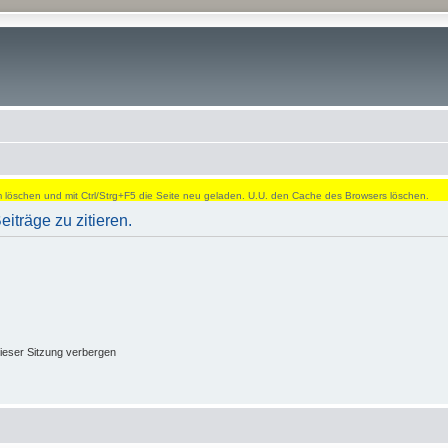
öschen und mit Ctrl/Strg+F5 die Seite neu geladen. U.U. den Cache des Browsers löschen.
träge zu zitieren.
ieser Sitzung verbergen