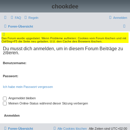
chookdee
FAQ
Regeln
Anmelden
S
Foren-Übersicht
u
Das Forum wurde upgedatet. Wenn Probleme auftreten: Cookies vom Forum löschen und mit
c
Ctrl/Strg+F5 die Seite neu geladen. U.U. den Cache des Browsers löschen.
h
Du musst dich anmelden, um in diesem Forum Beiträge zu
zitieren.
e
Benutzername:
Passwort:
Ich habe mein Passwort vergessen
Angemeldet bleiben
Meinen Online-Status während dieser Sitzung verbergen
Foren-Übersicht
Alle Cookies löschen
Alle Zeiten sind
UTC+02:00