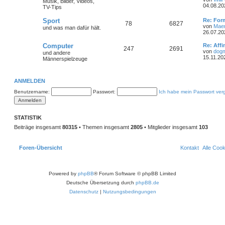
Musik, Bilder, Videos,
e
t
r
04.08.20
TV-Tips
n
ä
h
e
z
a
t
g
L
Sport
Re: Form
g
e
i
T
B
78
6827
e
e
von
Mae
und was man dafür hält.
r
t
26.07.20
e
m
t
B
h
e
z
e
t
L
Computer
Re: Affi
i
T
B
247
e
2691
r
e
i
e
e
von
dog
und andere
t
r
t
15.11.20
Männerspielzeuge
r
h
e
n
ä
m
t
B
z
a
e
t
g
e
i
i
g
e
r
e
t
ANMELDEN
r
r
m
t
B
e
n
ä
Benutzername:
Passwort:
Ich habe mein Passwort ver
a
e
g
i
e
r
g
t
r
n
ä
e
a
STATISTIK
g
g
Beiträge insgesamt
80315
• Themen insgesamt
2805
• Mitglieder insgesamt
103
e
Foren-Übersicht
Kontakt
Alle Coo
Powered by
phpBB
® Forum Software © phpBB Limited
Deutsche Übersetzung durch
phpBB.de
Datenschutz
|
Nutzungsbedingungen