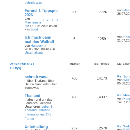
t
g
e
schreib was...
g
r
t
f
w
r
B
L
Formel 1 Tippspiel
von
Mae
e
A
Z
37
e
17726
e
e
26.07.20
2026
i
o
i
t
t
von
n
u
n
1
2
3
4
z
r
Maenamste
r
f
t
a
fan
» 01.03.2026 08:38
t
g
e
g
» in
Sport
t
f
r
w
r
B
L
Ich mach dann
von
Han
e
e
e
A
Z
6
1259
e
21.07.20
mal den Wallraff
i
o
i
t
t
n
von
Hancock
»
n
u
z
r
20.06.2026 00:40 » in
r
f
t
a
Unterhaltung
t
g
e
g
t
f
r
w
r
B
OFFEN FÜR FAST
THEMEN
BEITRÄGE
LETZTER
e
e
e
i
ALLE(S)
o
i
t
n
r
r
f
L
schreib was...
Re: Spr
T
B
760
14173
a
e
von
Will
...über Thailand, über
g
t
05.08.20
t
f
Deutschland oder über
h
e
z
irgendwas
t
e
e
e
i
e
L
Thailand
Re: Min
T
B
760
14337
r
e
n
von
Han
...alles rund um das
m
t
B
t
14.07.20
Land des Lächelns
e
h
e
z
Unterforen:
Leben in
i
e
r
t
Thailand
,
Thailand
t
e
i
e
Informationen
,
ไทย
r
n
ä
r
a
Forum
m
t
B
g
e
g
L
Unterhaltung
i
Re: Wel
e
r
T
B
237
12570
e
t
von
Will