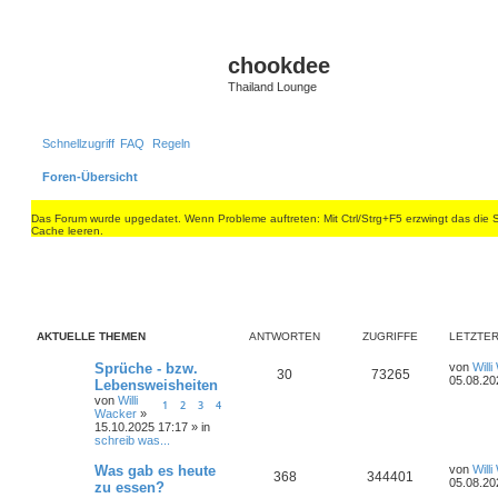
S
chookdee
Thailand Lounge
Schnellzugriff
FAQ
Regeln
Foren-Übersicht
Das Forum wurde upgedatet. Wenn Probleme auftreten: Mit Ctrl/Strg+F5 erzwingt das die 
Cache leeren.
AKTUELLE THEMEN
ANTWORTEN
ZUGRIFFE
LETZTER
L
Sprüche - bzw.
von
Will
A
Z
30
73265
e
05.08.20
Lebensweisheiten
t
von
Willi
n
u
1
2
3
4
z
Wacker
»
t
15.10.2025 17:17 » in
t
g
e
schreib was...
r
w
r
B
L
Was gab es heute
von
Will
e
A
Z
368
344401
e
05.08.20
zu essen?
i
o
i
t