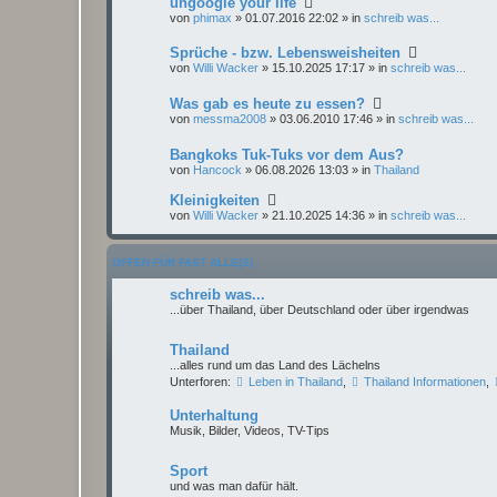
ungoogle your life
von
phimax
» 01.07.2016 22:02 » in
schreib was...
Sprüche - bzw. Lebensweisheiten
von
Willi Wacker
» 15.10.2025 17:17 » in
schreib was...
Was gab es heute zu essen?
von
messma2008
» 03.06.2010 17:46 » in
schreib was...
Bangkoks Tuk-Tuks vor dem Aus?
von
Hancock
» 06.08.2026 13:03 » in
Thailand
Kleinigkeiten
von
Willi Wacker
» 21.10.2025 14:36 » in
schreib was...
OFFEN FÜR FAST ALLE(S)
schreib was...
...über Thailand, über Deutschland oder über irgendwas
Thailand
...alles rund um das Land des Lächelns
Unterforen:
Leben in Thailand
,
Thailand Informationen
,
Unterhaltung
Musik, Bilder, Videos, TV-Tips
Sport
und was man dafür hält.