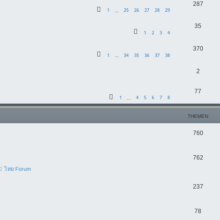
A
287
r
t
1
25
26
27
28
29
…
o
n
t
w
r
A
35
t
e
1
2
3
4
o
t
n
w
n
r
A
370
e
t
o
1
34
35
36
37
38
…
t
n
n
w
r
A
2
e
t
o
t
n
n
w
r
A
77
e
t
1
4
5
6
7
8
…
o
t
n
n
w
r
e
t
THEMEN
o
t
n
w
T
760
r
e
o
h
t
n
r
T
762
e
e
t
ไทย Forum
h
m
n
e
e
e
T
237
n
m
n
h
e
T
78
e