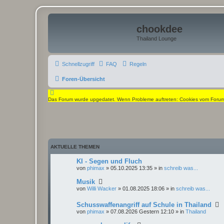
chookdee
Thailand Lounge
Schnellzugriff
FAQ
Regeln
Foren-Übersicht
Das Forum wurde upgedatet. Wenn Probleme auftreten: Cookies vom Forum l
AKTUELLE THEMEN
KI - Segen und Fluch
von
phimax
» 05.10.2025 13:35 » in
schreib was...
Musik
von
Willi Wacker
» 01.08.2025 18:06 » in
schreib was...
Schusswaffenangriff auf Schule in Thailand
von
phimax
» 07.08.2026 Gestern 12:10 » in
Thailand