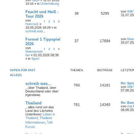
w
r
B
e
e
10:16 » in
Unterhaltung
e
i
o
i
n
L
Feucht und Heiß -
von
Will
t
A
Z
38
5295
e
31.07.20
r
Tour 2026
r
f
t
a
von
n
u
1
2
3
4
z
g
Hancock
»
t
f
t
16.05.2026 18:29 » in
t
g
e
schreib was...
e
e
r
w
r
B
L
Formel 1 Tippspiel
von
Mae
e
n
A
Z
37
17894
e
26.07.20
2026
i
o
i
t
t
von
n
u
1
2
3
4
z
r
Maenamste
r
f
t
a
fan
» 01.03.2026 08:38
t
g
e
g
» in
Sport
t
f
r
w
r
B
e
e
e
OFFEN FÜR FAST
THEMEN
BEITRÄGE
LETZTER
i
o
i
t
ALLE(S)
n
r
r
f
a
L
schreib was...
Re: Spr
T
B
760
14181
g
e
von
Will
t
f
...über Thailand, über
t
07.08.20
Deutschland oder über
h
e
z
irgendwas
e
e
t
e
i
e
L
Thailand
n
Re: Ban
T
B
761
14340
r
e
von
thai.
...alles rund um das
m
t
B
t
06.08.20
Land des Lächelns
e
h
e
z
Unterforen:
Leben in
i
e
r
t
Thailand
,
Thailand
t
e
i
e
Informationen
,
ไทย
r
n
ä
r
a
Forum
m
t
B
g
e
g