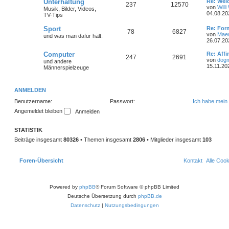
L
Unterhaltung
i
Re: Wel
e
r
T
B
237
12570
e
t
von
Will
Musik, Bilder, Videos,
e
t
r
04.08.20
TV-Tips
n
ä
h
e
z
a
t
g
L
Sport
Re: Form
g
e
i
T
B
78
6827
e
e
von
Mae
und was man dafür hält.
r
t
26.07.20
e
m
t
B
h
e
z
e
t
L
Computer
Re: Affi
i
T
B
247
e
2691
r
e
i
e
e
von
dog
und andere
t
r
t
15.11.20
Männerspielzeuge
r
h
e
n
ä
m
t
B
z
a
e
t
g
e
i
i
g
e
r
e
t
ANMELDEN
r
r
m
t
B
e
n
ä
Benutzername:
Passwort:
Ich habe mein
a
e
g
i
e
r
g
Angemeldet bleiben
t
r
n
ä
e
a
STATISTIK
g
g
Beiträge insgesamt
80326
• Themen insgesamt
2806
• Mitglieder insgesamt
103
e
Foren-Übersicht
Kontakt
Alle Coo
Powered by
phpBB
® Forum Software © phpBB Limited
Deutsche Übersetzung durch
phpBB.de
Datenschutz
|
Nutzungsbedingungen