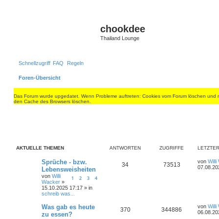
chookdee
Thailand Lounge
Schnellzugriff
FAQ
Regeln
Foren-Übersicht
Das Forum wurde upgedatet. Wenn Probleme auftreten: Cookies vom Forum löschen und mit
den Cache des Browsers löschen.
AKTUELLE THEMEN
ANTWORTEN
ZUGRIFFE
LETZTER
L
Sprüche - bzw.
von
Will
A
Z
34
73513
e
07.08.20
Lebensweisheiten
t
von
Willi
n
u
1
2
3
4
z
Wacker
»
t
15.10.2025 17:17 » in
t
g
e
schreib was...
r
w
r
B
L
Was gab es heute
von
Will
e
A
Z
370
344886
e
06.08.20
zu essen?
i
o
i
t