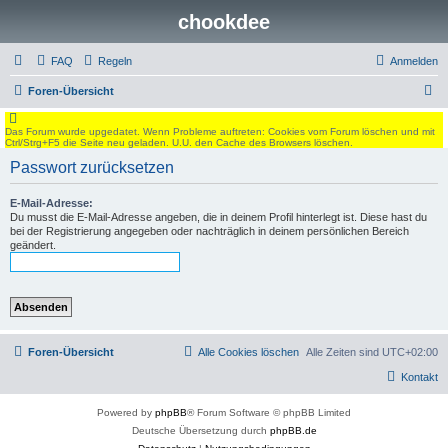
chookdee
FAQ
Regeln
Anmelden
S
Foren-Übersicht
u
Das Forum wurde upgedatet. Wenn Probleme auftreten: Cookies vom Forum löschen und mit
c
Ctrl/Strg+F5 die Seite neu geladen. U.U. den Cache des Browsers löschen.
h
Passwort zurücksetzen
e
E-Mail-Adresse:
Du musst die E-Mail-Adresse angeben, die in deinem Profil hinterlegt ist. Diese hast du
bei der Registrierung angegeben oder nachträglich in deinem persönlichen Bereich
geändert.
Foren-Übersicht
Alle Cookies löschen
Alle Zeiten sind
UTC+02:00
Kontakt
Powered by
phpBB
® Forum Software © phpBB Limited
Deutsche Übersetzung durch
phpBB.de