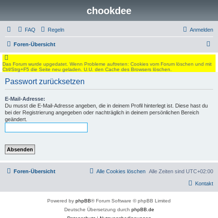
chookdee
FAQ
Regeln
Anmelden
S
Foren-Übersicht
u
Das Forum wurde upgedatet. Wenn Probleme auftreten: Cookies vom Forum löschen und mit
c
Ctrl/Strg+F5 die Seite neu geladen. U.U. den Cache des Browsers löschen.
h
Passwort zurücksetzen
e
E-Mail-Adresse:
Du musst die E-Mail-Adresse angeben, die in deinem Profil hinterlegt ist. Diese hast du
bei der Registrierung angegeben oder nachträglich in deinem persönlichen Bereich
geändert.
Foren-Übersicht
Alle Cookies löschen
Alle Zeiten sind
UTC+02:00
Kontakt
Powered by
phpBB
® Forum Software © phpBB Limited
Deutsche Übersetzung durch
phpBB.de