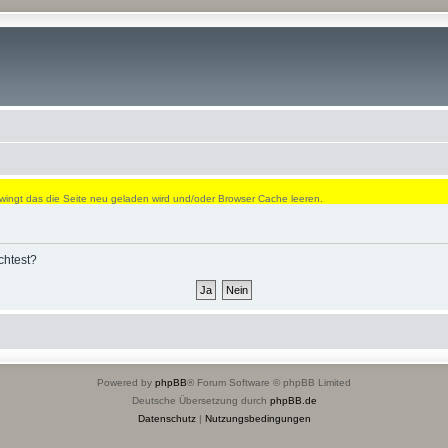
wingt das die Seite neu geladen wird und/oder Browser Cache leeren.
chtest?
Powered by
phpBB
® Forum Software © phpBB Limited
Deutsche Übersetzung durch
phpBB.de
Datenschutz
|
Nutzungsbedingungen