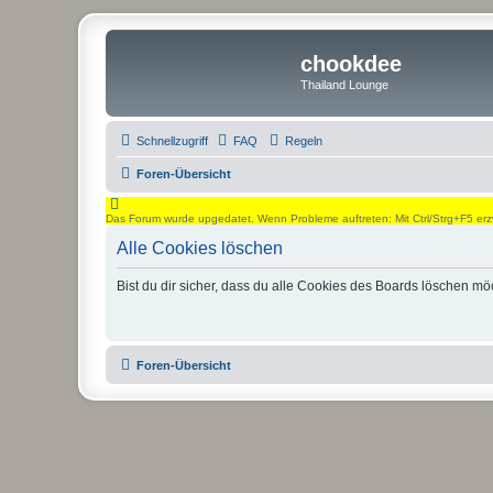
chookdee
Thailand Lounge
Schnellzugriff
FAQ
Regeln
Foren-Übersicht
Das Forum wurde upgedatet. Wenn Probleme auftreten: Mit Ctrl/Strg+F5 erz
Alle Cookies löschen
Bist du dir sicher, dass du alle Cookies des Boards löschen mö
Foren-Übersicht