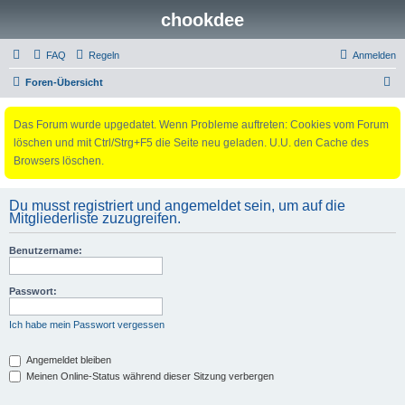
chookdee
FAQ
Regeln
Anmelden
S
Foren-Übersicht
u
Das Forum wurde upgedatet. Wenn Probleme auftreten: Cookies vom Forum
c
löschen und mit Ctrl/Strg+F5 die Seite neu geladen. U.U. den Cache des
h
Browsers löschen.
e
Du musst registriert und angemeldet sein, um auf die
Mitgliederliste zuzugreifen.
Benutzername:
Passwort:
Ich habe mein Passwort vergessen
Angemeldet bleiben
Meinen Online-Status während dieser Sitzung verbergen