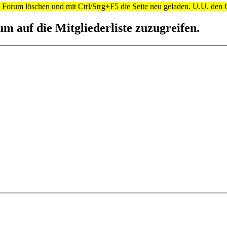
orum löschen und mit Ctrl/Strg+F5 die Seite neu geladen. U.U. den 
um auf die Mitgliederliste zuzugreifen.