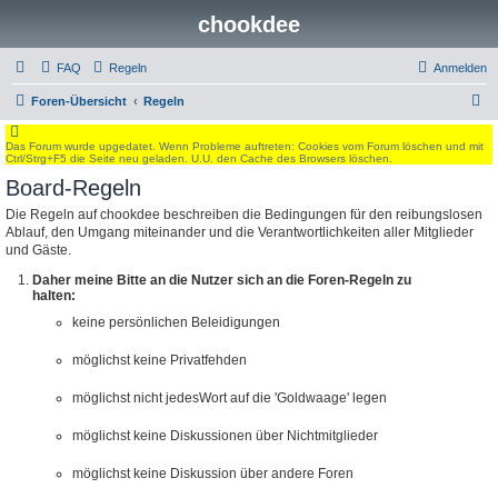
chookdee
FAQ
Regeln
Anmelden
S
Foren-Übersicht
Regeln
u
Das Forum wurde upgedatet. Wenn Probleme auftreten: Cookies vom Forum löschen und mit
c
Ctrl/Strg+F5 die Seite neu geladen. U.U. den Cache des Browsers löschen.
h
Board-Regeln
e
Die Regeln auf chookdee beschreiben die Bedingungen für den reibungslosen
Ablauf, den Umgang miteinander und die Verantwortlichkeiten aller Mitglieder
und Gäste.
Daher meine Bitte an die Nutzer sich an die Foren-Regeln zu
halten:
keine persönlichen Beleidigungen
möglichst keine Privatfehden
möglichst nicht jedesWort auf die 'Goldwaage' legen
möglichst keine Diskussionen über Nichtmitglieder
möglichst keine Diskussion über andere Foren