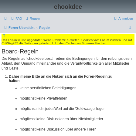
chookdee
FAQ
Regeln
Anmelden
S
Foren-Übersicht
Regeln
u
Das Forum wurde upgedatet. Wenn Probleme auftreten: Cookies vom Forum löschen und mit
c
Ctrl/Strg+F5 die Seite neu geladen. U.U. den Cache des Browsers löschen.
h
Board-Regeln
e
Die Regeln auf chookdee beschreiben die Bedingungen für den reibungslosen
Ablauf, den Umgang miteinander und die Verantwortlichkeiten aller Mitglieder
und Gäste.
Daher meine Bitte an die Nutzer sich an die Foren-Regeln zu
halten:
keine persönlichen Beleidigungen
möglichst keine Privatfehden
möglichst nicht jedesWort auf die 'Goldwaage' legen
möglichst keine Diskussionen über Nichtmitglieder
möglichst keine Diskussion über andere Foren